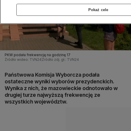
Pokaż cele
PKW podała frekwencję na godzinę 17
Źródło wideo: TVN24
Źródło zdj. gł.: TVN24
Państwowa Komisja Wyborcza podała
ostateczne wyniki wyborów prezydenckich.
Wynika z nich, że mazowieckie odnotowało w
drugiej turze najwyższą frekwencję ze
wszystkich województw.