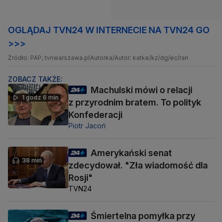
OGLĄDAJ TVN24 W INTERNECIE NA TVN24 GO
>>>
Źródło: PAP, tvnwarszawa.pl
Autorka/Autor: katke/kz/dg/ec/ran
ZOBACZ TAKŻE:
Machulski mówi o relacji
1 godz 6 min
z przyrodnim bratem. To polityk
Konfederacji
Piotr Jacoń
Amerykański senat
38 min
zdecydował. "Zła wiadomość dla
Rosji"
TVN24
Śmiertelna pomyłka przy