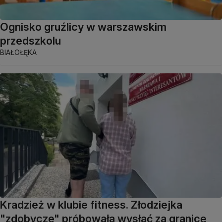
Ognisko gruźlicy w warszawskim
przedszkolu
BIAŁOŁĘKA
Kradzież w klubie fitness. Złodziejka
"zdobycze" próbowała wysłać za granicę