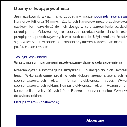
Dbamy o Twoją prywatność
Jeśli użytkownik wyrazi na to zgodę, my, nasze
podmioty stowarzys
Partnerów IAB oraz
30
innych Zaufanych Partnerów może przechowywa
WARSZAWA
użytkownika i uzyskiwać do nich dostęp w celu zapewnienia bardzi
przeglądania. Odbywa się to poprzez przetwarzanie danych os
przeglądania przechowywanych w plikach cookie. Użytkownik może udzie
URSYNÓW
się przetwarzaniu w oparciu o uzasadniony interes w dowolnym momencie
plików cookie i reklam”.
Wybory prezydenckie 2020. Ostateczne
Polityka Prywatności
wyniki. Warszawa i Mazowsze
Wraz z naszymi partnerami przetwarzamy dane w celu zapewnienia:
frekwencyjnymi liderami
Przechowywanie informacji na urządzeniu lub dostęp do nich. Tworzeni
treści. Wykorzystywanie profili w celu doboru spersonalizowanych tr
13.07.2020, 07:35
Aktualizacja:
13.07.2020, 20:31
spersonalizowanych reklam. Pomiar efektywności treści. Wyko
spersonalizowanych reklam. Pomiar efektywności reklam. Rozumienie o
kombinacji danych z różnych źródeł. Rozwój i ulepszanie usług. Wykor
Udostępnij
do wyboru reklam.
Lista partnerów (dostawców)
Akceptuję