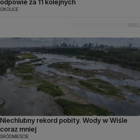
odpowie za 11 kolejnych
OKOLICE
Niechlubny rekord pobity. Wody w Wiśle
coraz mniej
ŚRÓDMIEŚCIE