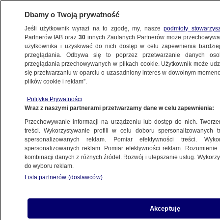
Dbamy o Twoją prywatność
Jeśli użytkownik wyrazi na to zgodę, my, nasze
podmioty stowarzys
Partnerów IAB oraz
30
innych Zaufanych Partnerów może przechowywa
WARSZAWA
użytkownika i uzyskiwać do nich dostęp w celu zapewnienia bardzi
przeglądania. Odbywa się to poprzez przetwarzanie danych os
przeglądania przechowywanych w plikach cookie. Użytkownik może udzie
URSYNÓW
się przetwarzaniu w oparciu o uzasadniony interes w dowolnym momencie
plików cookie i reklam”.
Reakcja Rafała Trzaskowskiego
Polityka Prywatności
po wywiadzie z byłym ordynatorem
Wraz z naszymi partnerami przetwarzamy dane w celu zapewnienia:
Przechowywanie informacji na urządzeniu lub dostęp do nich. Tworzeni
Oprac.
Dariusz Gałązka
treści. Wykorzystywanie profili w celu doboru spersonalizowanych tr
spersonalizowanych reklam. Pomiar efektywności treści. Wyko
24.06.2026, 07:32
Aktualizacja:
24.06.2026, 12:03
spersonalizowanych reklam. Pomiar efektywności reklam. Rozumienie o
kombinacji danych z różnych źródeł. Rozwój i ulepszanie usług. Wykor
do wyboru reklam.
Posłuchaj artykułu
Czyta lektor AI
Lista partnerów (dostawców)
Akceptuję