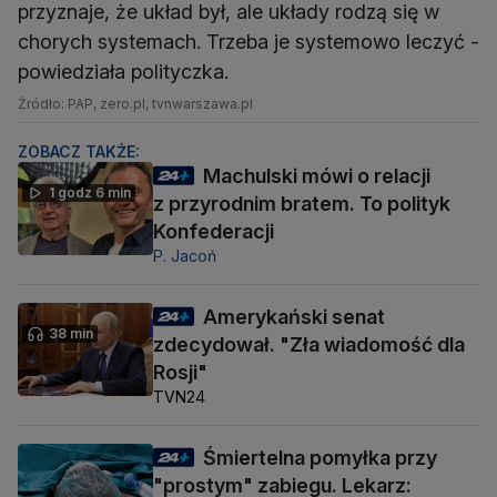
przyznaje, że układ był, ale układy rodzą się w
chorych systemach. Trzeba je systemowo leczyć -
powiedziała polityczka.
Źródło: PAP, zero.pl, tvnwarszawa.pl
ZOBACZ TAKŻE:
Machulski mówi o relacji
1 godz 6 min
z przyrodnim bratem. To polityk
Konfederacji
P. Jacoń
Amerykański senat
38 min
zdecydował. "Zła wiadomość dla
Rosji"
TVN24
Śmiertelna pomyłka przy
"prostym" zabiegu. Lekarz: