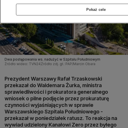
Pokaż cele
Dwa postępowania ws. nadużyć w Szpitalu Południowym
Źródło wideo: TVN24
Źródło zdj. gł.: PAP/Marcin Obara
Prezydent Warszawy Rafał Trzaskowski
przekazał do Waldemara Żurka, ministra
sprawiedliwości i prokuratora generalnego
wniosek o pilne podjęcie przez prokuraturę
czynności wyjaśniających w sprawie
Warszawskiego Szpitala Południowego -
przekazał w poniedziałek ratusz. To reakcja na
wywiad udzielony Kanałowi Zero przez byłego