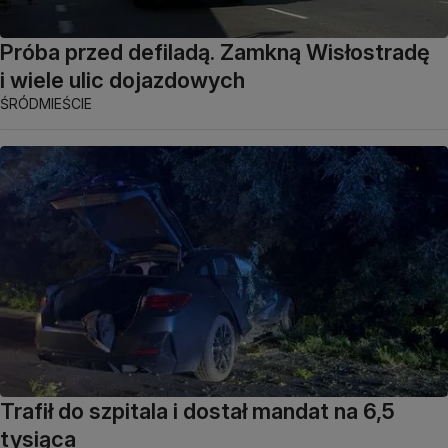
Próba przed defiladą. Zamkną Wisłostradę
i wiele ulic dojazdowych
ŚRÓDMIEŚCIE
Trafił do szpitala i dostał mandat na 6,5
tysiąca