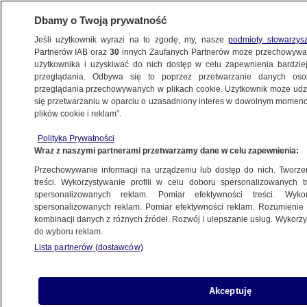
Dbamy o Twoją prywatność
Jeśli użytkownik wyrazi na to zgodę, my, nasze
podmioty stowarzys
Partnerów IAB oraz
30
innych Zaufanych Partnerów może przechowywa
WARSZAWA
użytkownika i uzyskiwać do nich dostęp w celu zapewnienia bardzi
przeglądania. Odbywa się to poprzez przetwarzanie danych os
przeglądania przechowywanych w plikach cookie. Użytkownik może udzie
ULICE
się przetwarzaniu w oparciu o uzasadniony interes w dowolnym momencie
plików cookie i reklam”.
Sobota pod znakiem protestów:
Polityka Prywatności
demonstracje od Śródmieścia po Żoliborz
Wraz z naszymi partnerami przetwarzamy dane w celu zapewnienia:
Przechowywanie informacji na urządzeniu lub dostęp do nich. Tworzeni
20.06.2020, 19:23
treści. Wykorzystywanie profili w celu doboru spersonalizowanych tr
spersonalizowanych reklam. Pomiar efektywności treści. Wyko
spersonalizowanych reklam. Pomiar efektywności reklam. Rozumienie o
Udostępnij
kombinacji danych z różnych źródeł. Rozwój i ulepszanie usług. Wykor
do wyboru reklam.
Lista partnerów (dostawców)
Akceptuję