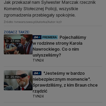
Jak przekazał nam Sylwester Marczak rzecznik
Komendy Stołecznej Policji, wszystkie
zgromadzenia przebiegały spokojnie.
Źródło: tvnwarszawa.pl
Autorka/Autor: kz/r
ZOBACZ TAKŻE:
Pojechaliśmy
PREMIERA
27 min
w rodzinne strony Karola
Nawrockiego. Co o nim
usłyszeliśmy?
TVN24
"Jesteśmy w bardzo
25 min
niebezpiecznym momencie".
Sprawdziliśmy, z kim Braun chce
rządzić
TVN24