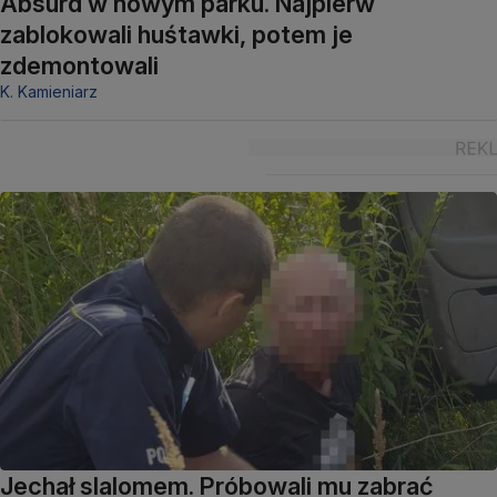
Absurd w nowym parku. Najpierw
zablokowali huśtawki, potem je
zdemontowali
K. Kamieniarz
Jechał slalomem. Próbowali mu zabrać