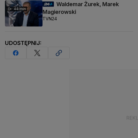
Waldemar Żurek, Marek
44 min
Magierowski
TVN24
UDOSTĘPNIJ: