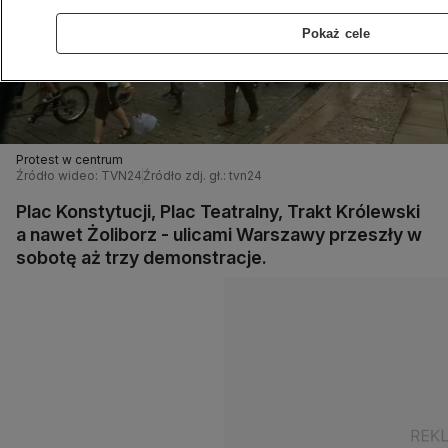
Pokaż cele
Protest w centrum
Źródło wideo: TVN24
Źródło zdj. gł.: tvn24
Plac Konstytucji, Plac Teatralny, Trakt Królewski
a nawet Żoliborz - ulicami Warszawy przeszły w
sobotę aż trzy demonstracje.