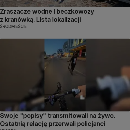
Zraszacze wodne i beczkowozy
z kranówką. Lista lokalizacji
ŚRÓDMIEŚCIE
Swoje "popisy" transmitowali na żywo.
Ostatnią relację przerwali policjanci