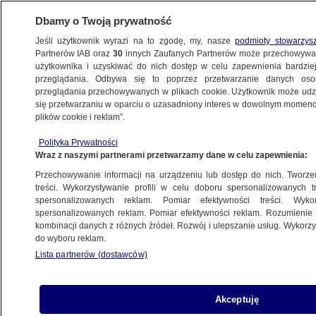
Dbamy o Twoją prywatność
Jeśli użytkownik wyrazi na to zgodę, my, nasze
podmioty stowarzys
Partnerów IAB oraz
30
innych Zaufanych Partnerów może przechowywa
WARSZAWA
użytkownika i uzyskiwać do nich dostęp w celu zapewnienia bardzi
przeglądania. Odbywa się to poprzez przetwarzanie danych os
przeglądania przechowywanych w plikach cookie. Użytkownik może udzie
ULICE
się przetwarzaniu w oparciu o uzasadniony interes w dowolnym momencie
plików cookie i reklam”.
"Niekontrolowane przemieszczenie
Polityka Prywatności
podpory" w czasie rozbiórki wiaduktu.
Wraz z naszymi partnerami przetwarzamy dane w celu zapewnienia:
Zamknięty do odwołania
Przechowywanie informacji na urządzeniu lub dostęp do nich. Tworzeni
treści. Wykorzystywanie profili w celu doboru spersonalizowanych tr
22.10.2022, 15:35
Aktualizacja:
23.10.2022, 16:07
spersonalizowanych reklam. Pomiar efektywności treści. Wyko
spersonalizowanych reklam. Pomiar efektywności reklam. Rozumienie o
kombinacji danych z różnych źródeł. Rozwój i ulepszanie usług. Wykor
Udostępnij
do wyboru reklam.
Lista partnerów (dostawców)
Akceptuję