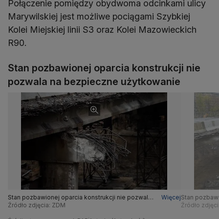
Połączenie pomiędzy obydwoma odcinkami ulicy
Marywilskiej jest możliwe pociągami Szybkiej
Kolei Miejskiej linii S3 oraz Kolei Mazowieckich
R90.
Stan pozbawionej oparcia konstrukcji nie
pozwala na bezpieczne użytkowanie
Stan pozbawionej oparcia konstrukcji nie pozwala
Więcej
Stan pozbawi
na bezpieczne użytkowanie
Źródło zdjęcia: ZDM
na bezpiecz
Źródło zdjęc