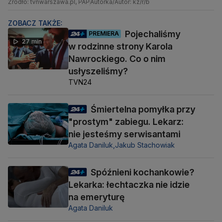
Źródło: tvnwarszawa.pl, PAP
Autorka/Autor: kz/r/b
ZOBACZ TAKŻE:
Pojechaliśmy
PREMIERA
27 min
w rodzinne strony Karola
Nawrockiego. Co o nim
usłyszeliśmy?
TVN24
Śmiertelna pomyłka przy
"prostym" zabiegu. Lekarz:
nie jesteśmy serwisantami
Agata Daniluk,
Jakub Stachowiak
Spóźnieni kochankowie?
Lekarka: łechtaczka nie idzie
na emeryturę
Agata Daniluk