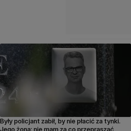
Były policjant zabił, by nie płacić za tynki.
Jego żona: nie mam za co przepraszać