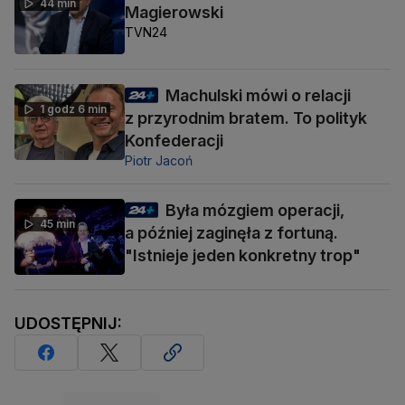
44 min
Magierowski
TVN24
Machulski mówi o relacji
1 godz 6 min
z przyrodnim bratem. To polityk
Konfederacji
Piotr Jacoń
Była mózgiem operacji,
45 min
a później zaginęła z fortuną.
"Istnieje jeden konkretny trop"
UDOSTĘPNIJ: