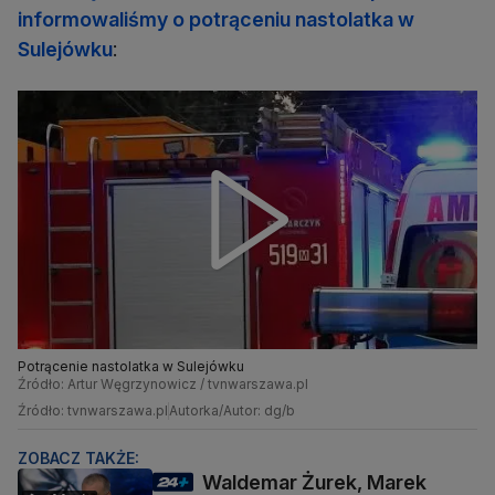
informowaliśmy o potrąceniu nastolatka w
Sulejówku
:
Potrącenie nastolatka w Sulejówku
Źródło: Artur Węgrzynowicz / tvnwarszawa.pl
Źródło: tvnwarszawa.pl
Autorka/Autor: dg/b
ZOBACZ TAKŻE:
Waldemar Żurek, Marek