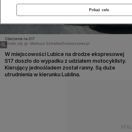
Pokaż cele
Zderzenie na S17
Źródło zdj. gł.: Mateusz Szmelter/tvnwarszawa.pl
W miejscowości Lubice na drodze ekspresowej
S17 doszło do wypadku z udziałem motocyklisty.
Kierujący jednośladem został ranny. Są duże
utrudnienia w kierunku Lublina.