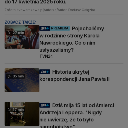
do 17 kwietnia 2025 roku.
Źródło: tvnwarszawa.pl
Autorka/Autor: Dariusz Gałązka
ZOBACZ TAKŻE:
Pojechaliśmy
PREMIERA
27 min
w rodzinne strony Karola
Nawrockiego. Co o nim
usłyszeliśmy?
TVN24
Historia ukrytej
35 min
korespondencji Jana Pawła II
Dziś mija 15 lat od śmierci
57 min
Andrzeja Leppera. "Nigdy
nie uwierzę, że to było
samobójstwo"