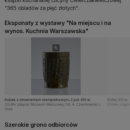
książki kucharskiej Lucyny Ćwierczakiewiczowej
"365 obiadów za pięć złotych".
Eksponaty z wystawy "Na miejscu i na
wynos. Kuchnia Warszawska"
Kubek z ornamentem stempelkowym, 2 poł. XIV w.
Kufel, XVI w.
Źródło zdjęcia: Muzeum Warszawy, fot. A. Czechowski, I.
Źródło zdjęci
Oleś
Szerokie grono odbiorców