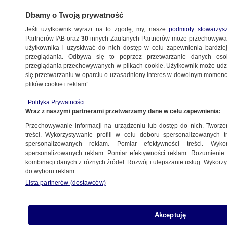
Dbamy o Twoją prywatność
Jeśli użytkownik wyrazi na to zgodę, my, nasze
podmioty stowarzys
Partnerów IAB oraz
30
innych Zaufanych Partnerów może przechowywa
WARSZAWA
użytkownika i uzyskiwać do nich dostęp w celu zapewnienia bardzi
przeglądania. Odbywa się to poprzez przetwarzanie danych os
przeglądania przechowywanych w plikach cookie. Użytkownik może udzie
ŚRÓDMIEŚCIE
się przetwarzaniu w oparciu o uzasadniony interes w dowolnym momencie
plików cookie i reklam”.
Co trzymały gospodynie w spiżarkach,
Polityka Prywatności
a czym objadano się "na mieście".
Wraz z naszymi partnerami przetwarzamy dane w celu zapewnienia:
O stołecznej kuchni w Muzeum Warszawy
Przechowywanie informacji na urządzeniu lub dostęp do nich. Tworzeni
treści. Wykorzystywanie profili w celu doboru spersonalizowanych tr
spersonalizowanych reklam. Pomiar efektywności treści. Wyko
Dariusz Gałązka
spersonalizowanych reklam. Pomiar efektywności reklam. Rozumienie o
12.10.2024, 14:42
kombinacji danych z różnych źródeł. Rozwój i ulepszanie usług. Wykor
do wyboru reklam.
Lista partnerów (dostawców)
Udostępnij
Akceptuję