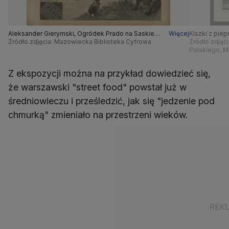
Aleksander Gierymski, Ogródek Prado na Saskiej
Więcej
Kiszki z piep
Kępie, 1884, ilustracja z „Tygodnika
Źródło zdjęcia: Mazowiecka Biblioteka Cyfrowa
Źródło zdjęci
Powszechnego” 1884, nr 40, s. 633
Polskiego, 
Z ekspozycji można na przykład dowiedzieć się,
że warszawski "street food" powstał już w
średniowieczu i prześledzić, jak się "jedzenie pod
chmurką" zmieniało na przestrzeni wieków.