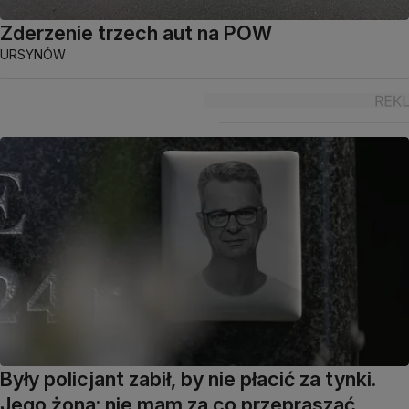
Zderzenie trzech aut na POW
URSYNÓW
Były policjant zabił, by nie płacić za tynki.
Jego żona: nie mam za co przepraszać