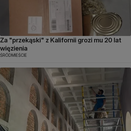
Za "przekąski" z Kalifornii grozi mu 20 lat
więzienia
ŚRÓDMIEŚCIE