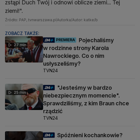
zstąpi Duch Twój i odnowi oblicze ziemi... Tej
ziemi!".
Źródło: PAP, tvnwarszawa.pl
Autorka/Autor: katke/b
ZOBACZ TAKŻE:
Pojechaliśmy
PREMIERA
27 min
w rodzinne strony Karola
Nawrockiego. Co o nim
usłyszeliśmy?
TVN24
"Jesteśmy w bardzo
25 min
niebezpiecznym momencie".
Sprawdziliśmy, z kim Braun chce
rządzić
TVN24
Spóźnieni kochankowie?