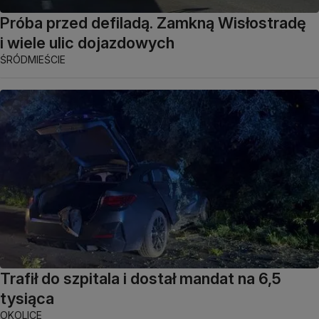
Próba przed defiladą. Zamkną Wisłostradę
i wiele ulic dojazdowych
ŚRÓDMIEŚCIE
Trafił do szpitala i dostał mandat na 6,5
tysiąca
OKOLICE