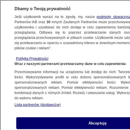
Dbamy o Twoją prywatność
Jeśli użytkownik wyrazi na to zgodę, my, nasze
podmioty stowarzys
Partnerów IAB oraz
30
innych Zaufanych Partnerów może przechowywa
WARSZAWA
użytkownika i uzyskiwać do nich dostęp w celu zapewnienia bardzi
przeglądania. Odbywa się to poprzez przetwarzanie danych os
przeglądania przechowywanych w plikach cookie. Użytkownik może udzie
PRAGA POŁUDNIE
się przetwarzaniu w oparciu o uzasadniony interes w dowolnym momencie
plików cookie i reklam”.
Obchody Tysiąclecia Korony Polskiej
Polityka Prywatności
przesunięte z powodu żałoby
Wraz z naszymi partnerami przetwarzamy dane w celu zapewnienia:
Przechowywanie informacji na urządzeniu lub dostęp do nich. Tworzeni
22.04.2025, 16:12
treści. Wykorzystywanie profili w celu doboru spersonalizowanych tr
spersonalizowanych reklam. Pomiar efektywności treści. Wyko
spersonalizowanych reklam. Pomiar efektywności reklam. Rozumienie o
Udostępnij
kombinacji danych z różnych źródeł. Rozwój i ulepszanie usług. Wykor
do wyboru reklam.
Lista partnerów (dostawców)
Akceptuję