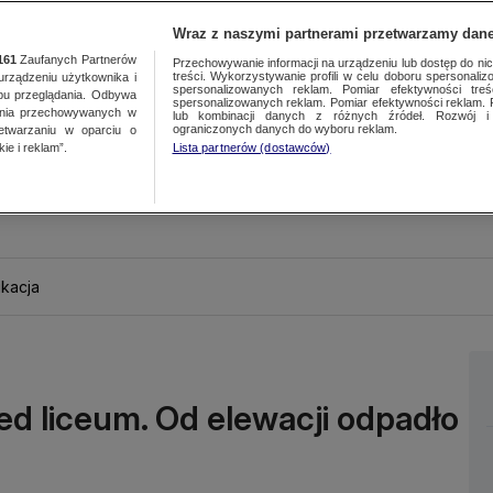
Wraz z naszymi partnerami przetwarzamy dane
161
Zaufanych Partnerów
Przechowywanie informacji na urządzeniu lub dostęp do nich.
treści. Wykorzystywanie profili w celu doboru spersonalizo
ządzeniu użytkownika i
spersonalizowanych reklam. Pomiar efektywności treś
bu przeglądania. Odbywa
spersonalizowanych reklam. Pomiar efektywności reklam. 
ania przechowywanych w
lub kombinacji danych z różnych źródeł. Rozwój i 
ograniczonych danych do wyboru reklam.
zetwarzaniu w oparciu o
ie i reklam”.
Lista partnerów (dostawców)
kacja
zed liceum. Od elewacji odpadło