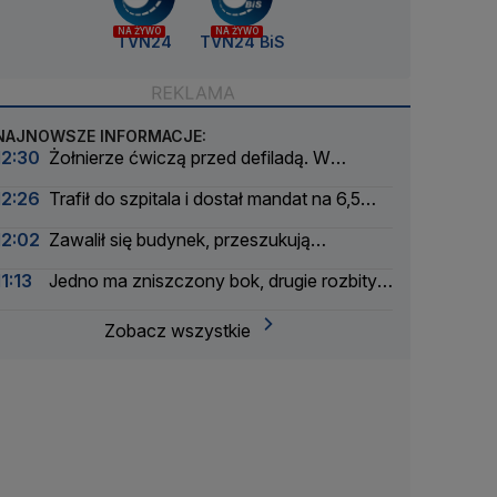
NA ŻYWO
NA ŻYWO
TVN24
TVN24 BiS
NAJNOWSZE INFORMACJE:
12:30
Żołnierze ćwiczą przed defiladą. W
weekend przejmą Wisłostradę
12:26
Trafił do szpitala i dostał mandat na 6,5
tysiąca
12:02
Zawalił się budynek, przeszukują
gruzowisko
11:13
Jedno ma zniszczony bok, drugie rozbity
przód. Wjechał na czerwonym
Zobacz wszystkie