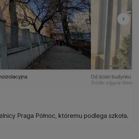
moizolacyjna
Od ścian budynku lic
Źródło zdjęcia: Kleme
lnicy Praga Północ, któremu podlega szkoła.