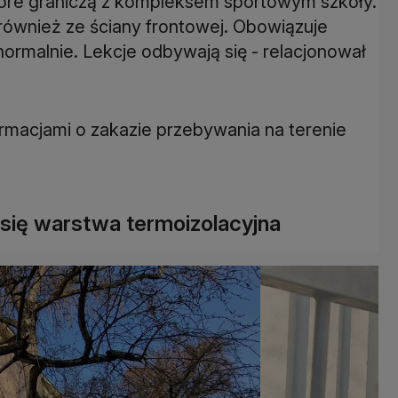
tóre graniczą z kompleksem sportowym szkoły.
 również ze ściany frontowej. Obowiązuje
normalnie. Lekcje odbywają się - relacjonował
ormacjami o zakazie przebywania na terenie
się warstwa termoizolacyjna