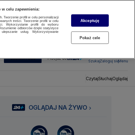
 w celu zapewnienia:
 Tworzenie profili w celu personalizacji
Akceptuję
wanych treści. Tworzenie profili w celu
ci. Wykorzystanie profili do wyboru
Rozumienie odbiorców dzięki statystyce
ulepszanie usług. Wykorzystywanie
Pokaż cele
SUBSKRYBUJ
Przejdź do
Szukaj
Zaloguj się
Menu
Czytaj
Słuchaj
Oglądaj
OGLĄDAJ NA ŻYWO