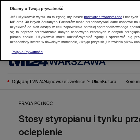
Dbamy o Twoją prywatność
Jeśli użytkownik wyrazi na to zgodę, my, nasze
podmioty stowarzyszone
i naszych
IAB oraz
30
innych Zaufanych Partnerów może przechowywać dane osobowe na ur
uzyskiwać do nich dostęp w celu zapewnienia bardziej spersonalizowanego sposo
się to poprzez przetwarzanie danych osobowych zebranych z danych przegląd
plikach cookie. Użytkownik może udzielić/wycofać zgodę i sprzeciwić się pr
uzasadniony interes w dowolnym momencie, klikając przycisk „Ustawienia plików cook
Polityka Prywatności
WARSZAWA
Oglądaj TVN24
Najnowsze
Dzielnice
Ulice
Kultura
Komuni
PRAGA PÓŁNOC
Stosy styropianu i tynku pr
ocieplenie