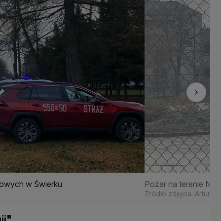
rowych w Świerku
Pożar na terenie N
Źródło zdjęcia: Artur 
ii"