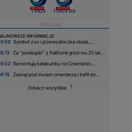
NA ŻYWO
NA ŻYWO
TVN24
TVN24 BiS
NAJNOWSZE INFORMACJE:
19:56
Symbol zoo i przewodniczka stada.
Wydrukowali szkielet słonicy Erny w 3D
18:13
Za "przekąski" z Kalifornii grozi mu 20 lat
więzienia
16:52
Remontują katakumby na Cmentarzu
Powązkowskim
16:15
Zasnął pod murem cmentarza i trafił do
aresztu
Zobacz wszystkie