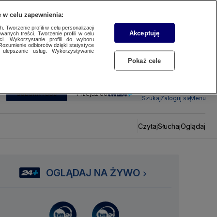
 w celu zapewnienia:
 Tworzenie profili w celu personalizacji
Akceptuję
wanych treści. Tworzenie profili w celu
ci. Wykorzystanie profili do wyboru
Rozumienie odbiorców dzięki statystyce
ulepszanie usług. Wykorzystywanie
Pokaż cele
SUBSKRYBUJ
Przejdź do
Szukaj
Zaloguj się
Menu
Czytaj
Słuchaj
Oglądaj
OGLĄDAJ NA ŻYWO