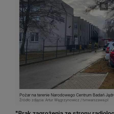
Pożar na terenie Narodowego Centrum Badań Jąd
Źródło zdjęcia: Artur Węgrzynowicz / tvnwarszawa.pl
"Brak zagrożenia ze strony radiolog