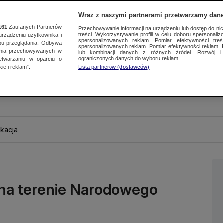
Wraz z naszymi partnerami przetwarzamy dane
161
Zaufanych Partnerów
Przechowywanie informacji na urządzeniu lub dostęp do nich.
treści. Wykorzystywanie profili w celu doboru spersonalizo
ządzeniu użytkownika i
spersonalizowanych reklam. Pomiar efektywności treś
bu przeglądania. Odbywa
spersonalizowanych reklam. Pomiar efektywności reklam. 
ania przechowywanych w
lub kombinacji danych z różnych źródeł. Rozwój i 
ograniczonych danych do wyboru reklam.
zetwarzaniu w oparciu o
ie i reklam”.
Lista partnerów (dostawców)
kacja
 na terenie Narodowego