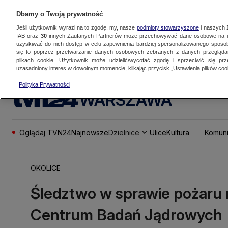
Dbamy o Twoją prywatność
Jeśli użytkownik wyrazi na to zgodę, my, nasze
podmioty stowarzyszone
i naszych
IAB oraz
30
innych Zaufanych Partnerów może przechowywać dane osobowe na ur
uzyskiwać do nich dostęp w celu zapewnienia bardziej spersonalizowanego sposo
się to poprzez przetwarzanie danych osobowych zebranych z danych przegląd
plikach cookie. Użytkownik może udzielić/wycofać zgodę i sprzeciwić się pr
uzasadniony interes w dowolnym momencie, klikając przycisk „Ustawienia plików cook
Polityka Prywatności
WARSZAWA
Oglądaj TVN24
Najnowsze
Dzielnice
Ulice
Kultura
Komuni
OKOLICE
Śledztwo w sprawie pożaru
Centrum Badań Jądrowych