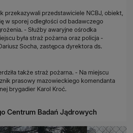
ak przekazywali przedstawiciele NCBJ, obiekt,
się w sporej odległości od badawczego
grożenia. - Służby awaryjne ośrodka
jscu była straż pożarna oraz policja -
ariusz Socha, zastępca dyrektora ds.
rdziła także straż pożarna. - Na miejscu
ecznik prasowy mazowieckiego komendanta
j brygadier Karol Kroć.
ego Centrum Badań Jądrowych