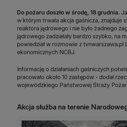
Do pożaru doszło w środę, 18 grudnia
. J
w którym trwała akcja gaśnicza, znajduje 
reaktora jądrowego i nie było żadnego za
jądrowego zadziałały bardzo szybko, na mie
powiedział w rozmowie z tvnwarszawa.pl D
ekonomicznych NCBJ.
Informację o działaniach gaśniczych potwie
pracowało około 10 zastępów - dodał rz
wojewódzkiego Państwowej Straży Pożarne
Akcja służba na terenie Narodow