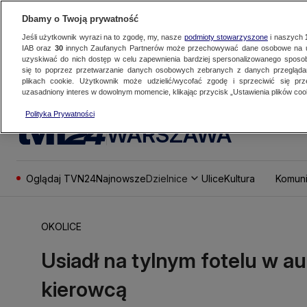
Dbamy o Twoją prywatność
Jeśli użytkownik wyrazi na to zgodę, my, nasze
podmioty stowarzyszone
i naszych
IAB oraz
30
innych Zaufanych Partnerów może przechowywać dane osobowe na ur
uzyskiwać do nich dostęp w celu zapewnienia bardziej spersonalizowanego sposo
się to poprzez przetwarzanie danych osobowych zebranych z danych przegląd
plikach cookie. Użytkownik może udzielić/wycofać zgodę i sprzeciwić się pr
uzasadniony interes w dowolnym momencie, klikając przycisk „Ustawienia plików cook
Polityka Prywatności
WARSZAWA
Oglądaj TVN24
Najnowsze
Dzielnice
Ulice
Kultura
Komuni
OKOLICE
Usiadł na tylnym fotelu w auci
kierowcą