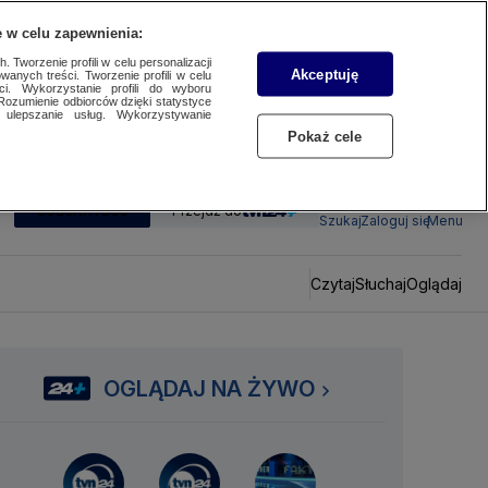
 w celu zapewnienia:
 Tworzenie profili w celu personalizacji
Akceptuję
wanych treści. Tworzenie profili w celu
ci. Wykorzystanie profili do wyboru
Rozumienie odbiorców dzięki statystyce
ulepszanie usług. Wykorzystywanie
Pokaż cele
SUBSKRYBUJ
Przejdź do
Szukaj
Zaloguj się
Menu
Czytaj
Słuchaj
Oglądaj
OGLĄDAJ NA ŻYWO