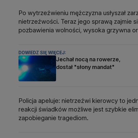
Po wytrzeźwieniu mężczyzna usłyszał zar
nietrzeźwości. Teraz jego sprawą zajmie s
pozbawienia wolności, wysoka grzywna o
DOWIEDZ SIĘ WIĘCEJ:
Jechał nocą na rowerze,
dostał "słony mandat"
Policja apeluje: nietrzeźwi kierowcy to je
reakcji świadków możliwe jest szybkie el
zapobieganie tragediom.