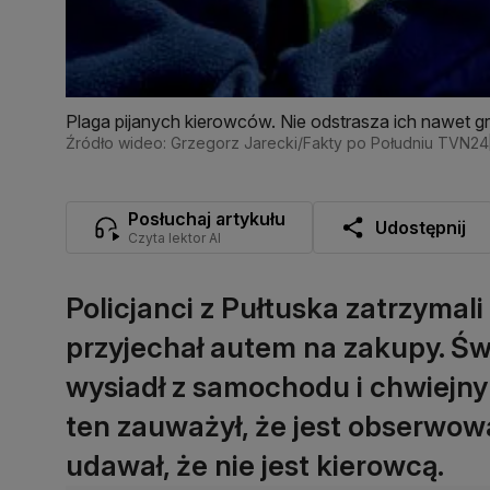
Plaga pijanych kierowców. Nie odstrasza ich nawet 
Źródło wideo: Grzegorz Jarecki/Fakty po Południu TVN24
Posłuchaj artykułu
Udostępnij
Czyta lektor AI
Policjanci z Pułtuska zatrzymal
przyjechał autem na zakupy. Ś
wysiadł z samochodu i chwiejny
ten zauważył, że jest obserwowa
udawał, że nie jest kierowcą.