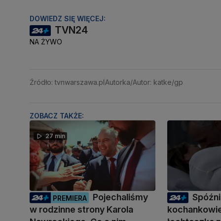
DOWIEDZ SIĘ WIĘCEJ:
TVN24
NA ŻYWO
Źródło: tvnwarszawa.pl
Autorka/Autor: katke/gp
ZOBACZ TAKŻE:
27 min
Pojechaliśmy
Spóźni
PREMIERA
w rodzinne strony Karola
kochankowie