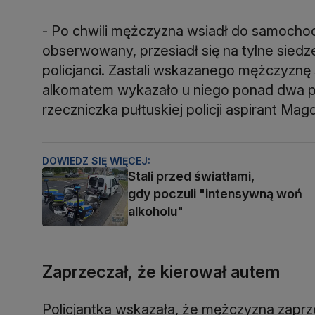
- Po chwili mężczyzna wsiadł do samochod
obserwowany, przesiadł się na tylne siedz
policjanci. Zastali wskazanego mężczyznę 
alkomatem wykazało u niego ponad dwa pr
rzeczniczka pułtuskiej policji aspirant Mag
DOWIEDZ SIĘ WIĘCEJ:
Stali przed światłami,
gdy poczuli "intensywną woń
alkoholu"
Zaprzeczał, że kierował autem
Policjantka wskazała, że mężczyzna zaprze