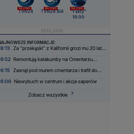
NA ŻYWO
NA ŻYWO
NA ŻYWO
TVN24
TVN24 BiS
"Fakty"
19:00
NAJNOWSZE INFORMACJE:
18:13
Za "przekąski" z Kalifornii grozi mu 20 lat
więzienia
16:52
Remontują katakumby na Cmentarzu
Powązkowskim
16:15
Zasnął pod murem cmentarza i trafił do
aresztu
16:06
Niewybuch w centrum i akcja saperów
Zobacz wszystkie