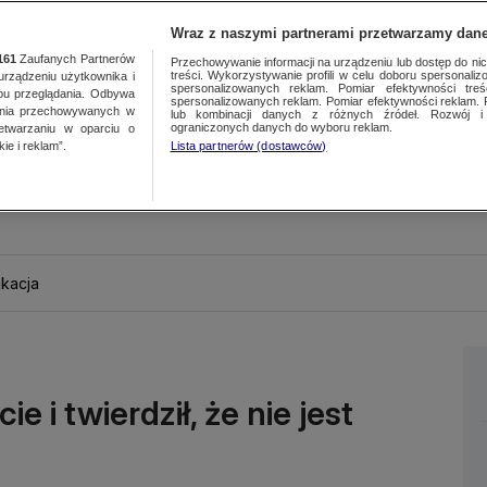
Wraz z naszymi partnerami przetwarzamy dane
161
Zaufanych Partnerów
Przechowywanie informacji na urządzeniu lub dostęp do nich.
treści. Wykorzystywanie profili w celu doboru spersonalizo
ządzeniu użytkownika i
spersonalizowanych reklam. Pomiar efektywności treś
bu przeglądania. Odbywa
spersonalizowanych reklam. Pomiar efektywności reklam. 
ania przechowywanych w
lub kombinacji danych z różnych źródeł. Rozwój i 
ograniczonych danych do wyboru reklam.
zetwarzaniu w oparciu o
ie i reklam”.
Lista partnerów (dostawców)
kacja
e i twierdził, że nie jest