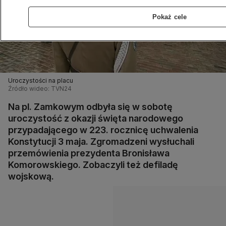
Pokaż cele
Uroczystości na placu
Źródło wideo: TVN24
Na pl. Zamkowym odbyła się w sobotę
uroczystość z okazji święta narodowego
przypadającego w 223. rocznicę uchwalenia
Konstytucji 3 maja. Zgromadzeni wysłuchali
przemówienia prezydenta Bronisława
Komorowskiego. Zobaczyli też defiladę
wojskową.