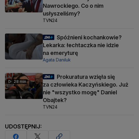
Nawrockiego. Co o nim
usłyszeliśmy?
TVN24
Spóźnieni kochankowie?
Lekarka: łechtaczka nie idzie
na emeryturę
Agata Daniluk
Prokuratura wzięła się
28 min
za człowieka Kaczyńskiego. Już
nie "wszystko mogę" Daniel
Obajtek?
TVN24
UDOSTĘPNIJ: