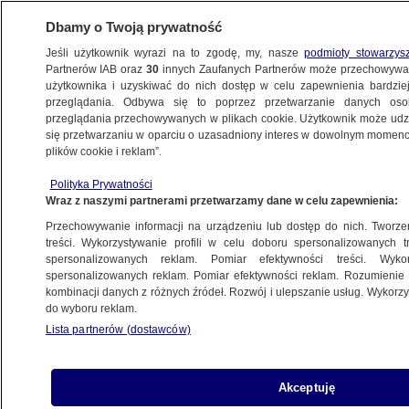
Dbamy o Twoją prywatność
Jeśli użytkownik wyrazi na to zgodę, my, nasze
podmioty stowarzys
Partnerów IAB oraz
30
innych Zaufanych Partnerów może przechowywa
WARSZAWA
użytkownika i uzyskiwać do nich dostęp w celu zapewnienia bardzi
przeglądania. Odbywa się to poprzez przetwarzanie danych os
przeglądania przechowywanych w plikach cookie. Użytkownik może udzie
NAJNOWSZE
się przetwarzaniu w oparciu o uzasadniony interes w dowolnym momencie
plików cookie i reklam”.
Święto 3 maja w stolicy. Orkiestra z Węgier
Polityka Prywatności
i defilada
Wraz z naszymi partnerami przetwarzamy dane w celu zapewnienia:
Przechowywanie informacji na urządzeniu lub dostęp do nich. Tworzeni
3.05.2014, 12:08
treści. Wykorzystywanie profili w celu doboru spersonalizowanych tr
spersonalizowanych reklam. Pomiar efektywności treści. Wyko
spersonalizowanych reklam. Pomiar efektywności reklam. Rozumienie o
Udostępnij
kombinacji danych z różnych źródeł. Rozwój i ulepszanie usług. Wykor
do wyboru reklam.
Lista partnerów (dostawców)
Akceptuję