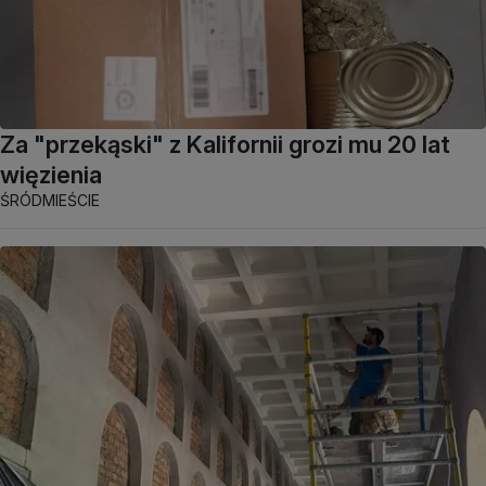
Za "przekąski" z Kalifornii grozi mu 20 lat
więzienia
ŚRÓDMIEŚCIE