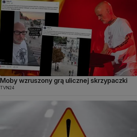
Moby wzruszony grą ulicznej skrzypaczki
TVN24