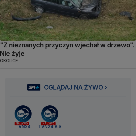
"Z nieznanych przyczyn wjechał w drzewo".
Nie żyje
OKOLICE
OGLĄDAJ NA ŻYWO
NA ŻYWO
NA ŻYWO
TVN24
TVN24 BiS