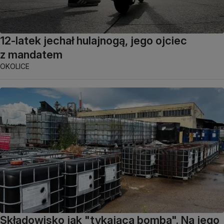
12-latek jechał hulajnogą, jego ojciec
z mandatem
OKOLICE
Składowisko jak "tykająca bomba". Na jego