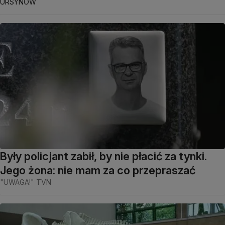
URSYNÓW
Były policjant zabił, by nie płacić za tynki.
Jego żona: nie mam za co przepraszać
"UWAGA!" TVN