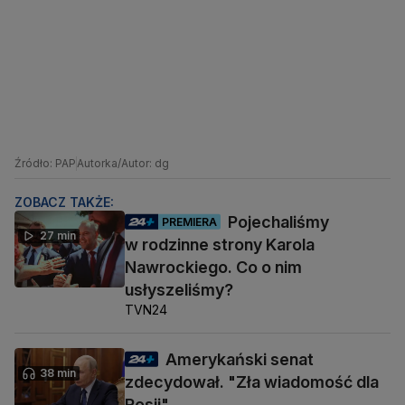
Źródło: PAP
Autorka/Autor: dg
ZOBACZ TAKŻE:
Pojechaliśmy
PREMIERA
27 min
w rodzinne strony Karola
Nawrockiego. Co o nim
usłyszeliśmy?
TVN24
Amerykański senat
38 min
zdecydował. "Zła wiadomość dla
Rosji"