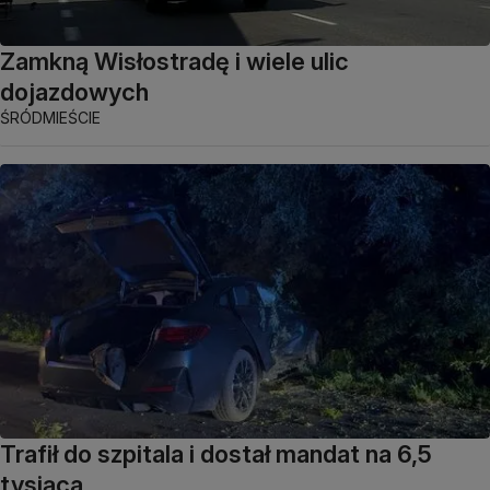
Zamkną Wisłostradę i wiele ulic
dojazdowych
ŚRÓDMIEŚCIE
Trafił do szpitala i dostał mandat na 6,5
tysiąca