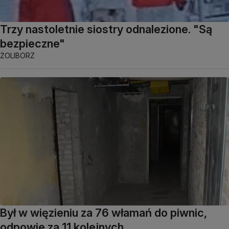
Trzy nastoletnie siostry odnalezione. "Są
bezpieczne"
ŻOLIBORZ
Był w więzieniu za 76 włamań do piwnic,
odpowie za 11 kolejnych