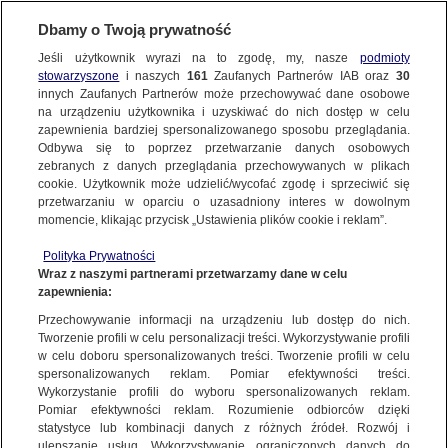
Dbamy o Twoją prywatność
WARSZAWA
Jeśli użytkownik wyrazi na to zgodę, my, nasze
podmioty
stowarzyszone
i naszych
161
Zaufanych Partnerów IAB oraz
30
NAJNOWSZE
innych Zaufanych Partnerów może przechowywać dane osobowe
na urządzeniu użytkownika i uzyskiwać do nich dostęp w celu
Z rzeki wyłowiono ciało mężczyzny,
zapewnienia bardziej spersonalizowanego sposobu przeglądania.
rozpoznał go kolega
Odbywa się to poprzez przetwarzanie danych osobowych
zebranych z danych przeglądania przechowywanych w plikach
cookie. Użytkownik może udzielić/wycofać zgodę i sprzeciwić się
16.06.2024, 11:48
przetwarzaniu w oparciu o uzasadniony interes w dowolnym
momencie, klikając przycisk „Ustawienia plików cookie i reklam”.
Udostępnij
Polityka Prywatności
Wraz z naszymi partnerami przetwarzamy dane w celu
zapewnienia:
Przechowywanie informacji na urządzeniu lub dostęp do nich.
Tworzenie profili w celu personalizacji treści. Wykorzystywanie profili
w celu doboru spersonalizowanych treści. Tworzenie profili w celu
spersonalizowanych reklam. Pomiar efektywności treści.
Wykorzystanie profili do wyboru spersonalizowanych reklam.
Pomiar efektywności reklam. Rozumienie odbiorców dzięki
statystyce lub kombinacji danych z różnych źródeł. Rozwój i
ulepszanie usług. Wykorzystywanie ograniczonych danych do