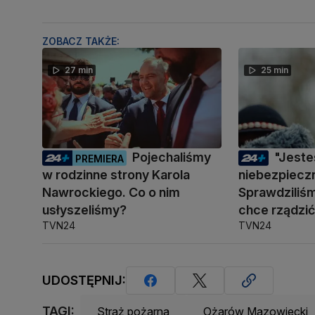
ZOBACZ TAKŻE:
27 min
25 min
Pojechaliśmy
"Jest
PREMIERA
w rodzinne strony Karola
niebezpiecz
Nawrockiego. Co o nim
Sprawdziliśm
usłyszeliśmy?
chce rządzi
TVN24
TVN24
UDOSTĘPNIJ:
TAGI:
Straż pożarna
Ożarów Mazowiecki