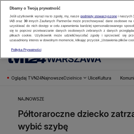
Dbamy o Twoją prywatność
Jeśli użytkownik wyrazi na to zgodę, my, nasze
podmioty stowarzyszone
i naszych
IAB oraz
30
innych Zaufanych Partnerów może przechowywać dane osobowe na ur
uzyskiwać do nich dostęp w celu zapewnienia bardziej spersonalizowanego sposo
się to poprzez przetwarzanie danych osobowych zebranych z danych przegląd
plikach cookie. Użytkownik może udzielić/wycofać zgodę i sprzeciwić się pr
uzasadniony interes w dowolnym momencie, klikając przycisk „Ustawienia plików cook
Polityka Prywatności
WARSZAWA
Oglądaj TVN24
Najnowsze
Dzielnice
Ulice
Kultura
Komuni
NAJNOWSZE
Półtoraroczne dziecko zatrza
wybić szybę