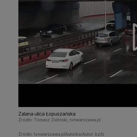
Zalana ulica Łopuszańska
Źródło: Tomasz Zieliński, tvnwarszawa.pl
Źródło: tvnwarszawa.pl
Autorka/Autor: kz/b