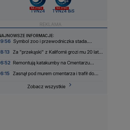
NA ŻYWO
NA ŻYWO
TVN24
TVN24 BiS
NAJNOWSZE INFORMACJE:
19:56
Symbol zoo i przewodniczka stada.
Wydrukowali szkielet słonicy Erny w 3D
18:13
Za "przekąski" z Kalifornii grozi mu 20 lat
więzienia
16:52
Remontują katakumby na Cmentarzu
Powązkowskim
16:15
Zasnął pod murem cmentarza i trafił do
aresztu
Zobacz wszystkie