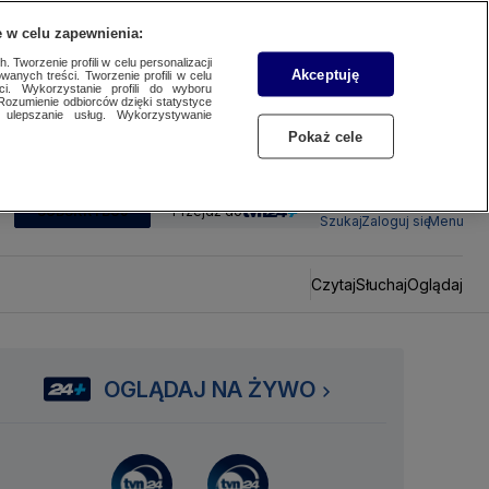
 w celu zapewnienia:
 Tworzenie profili w celu personalizacji
Akceptuję
wanych treści. Tworzenie profili w celu
ci. Wykorzystanie profili do wyboru
Rozumienie odbiorców dzięki statystyce
ulepszanie usług. Wykorzystywanie
Pokaż cele
SUBSKRYBUJ
Przejdź do
Szukaj
Zaloguj się
Menu
Czytaj
Słuchaj
Oglądaj
OGLĄDAJ NA ŻYWO