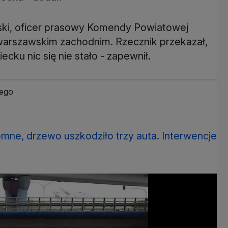
rski, oficer prasowy Komendy Powiatowej
warszawskim zachodnim. Rzecznik przekazał,
ecku nic się nie stało - zapewnił.
iego
emne, drzewo uszkodziło trzy auta. Interwencje