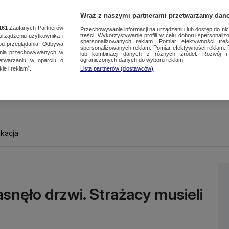
Wraz z naszymi partnerami przetwarzamy dane
161
Zaufanych Partnerów
Przechowywanie informacji na urządzeniu lub dostęp do nich.
treści. Wykorzystywanie profili w celu doboru spersonalizo
ządzeniu użytkownika i
spersonalizowanych reklam. Pomiar efektywności treś
bu przeglądania. Odbywa
spersonalizowanych reklam. Pomiar efektywności reklam. 
ania przechowywanych w
lub kombinacji danych z różnych źródeł. Rozwój i 
ograniczonych danych do wyboru reklam.
zetwarzaniu w oparciu o
ie i reklam”.
Lista partnerów (dostawców)
kacja
snęło drzwi. Strażacy musieli