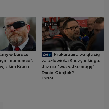
28 min
eśmy w bardzo
Prokuratura wzięła się
nym momencie".
za człowieka Kaczyńskiego.
y, z kim Braun
Już nie "wszystko mogę"
ć
Daniel Obajtek?
TVN24