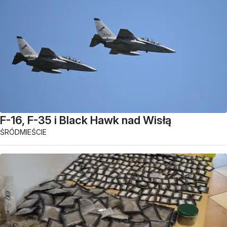
F-16, F-35 i Black Hawk nad Wisłą
ŚRÓDMIEŚCIE