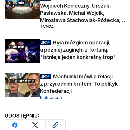
55 min
Wojciech Konieczny, Urszula
Pasławska, Michał Wójcik,
Mirosława Stachowiak-Różecka,
TVN24
Barbara Socha
Była mózgiem operacji,
45 min
a później zaginęła z fortuną.
"Istnieje jeden konkretny trop"
Machulski mówi o relacji
1 godz 6 min
z przyrodnim bratem. To polityk
Konfederacji
Piotr Jacoń
UDOSTĘPNIJ: