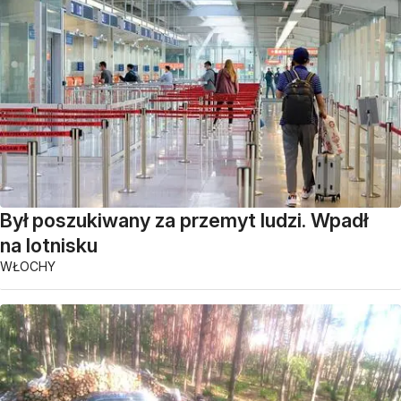
Był poszukiwany za przemyt ludzi. Wpadł
na lotnisku
WŁOCHY