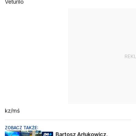
Veturilo
kz/mś
ZOBACZ TAKŻE:
Bartosz Arłukowicz,