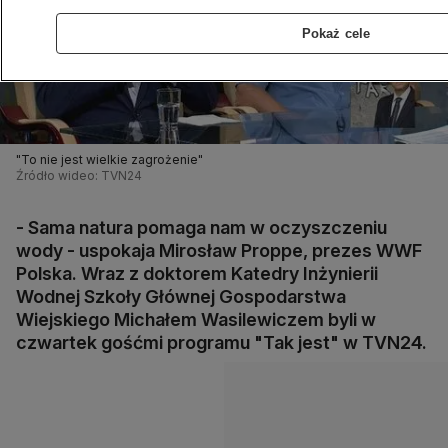
Pokaż cele
"To nie jest wielkie zagrożenie"
Źródło wideo: TVN24
- Sama natura pomaga nam w oczyszczeniu
wody - uspokaja Mirosław Proppe, prezes WWF
Polska. Wraz z doktorem Katedry Inżynierii
Wodnej Szkoły Głównej Gospodarstwa
Wiejskiego Michałem Wasilewiczem byli w
czwartek gośćmi programu "Tak jest" w TVN24.