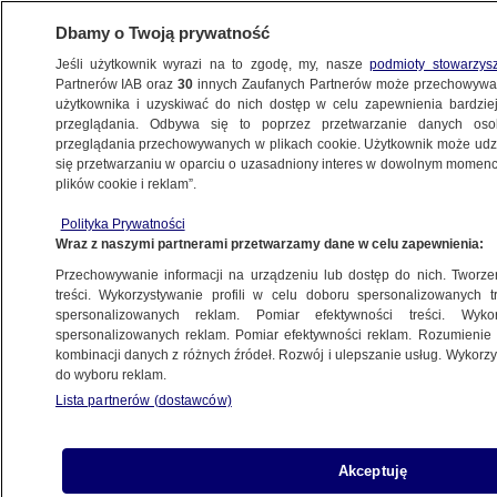
Dbamy o Twoją prywatność
Jeśli użytkownik wyrazi na to zgodę, my, nasze
podmioty stowarzys
Partnerów IAB oraz
30
innych Zaufanych Partnerów może przechowywa
WARSZAWA
użytkownika i uzyskiwać do nich dostęp w celu zapewnienia bardzi
przeglądania. Odbywa się to poprzez przetwarzanie danych os
przeglądania przechowywanych w plikach cookie. Użytkownik może udzie
NAJNOWSZE
się przetwarzaniu w oparciu o uzasadniony interes w dowolnym momencie
plików cookie i reklam”.
Eksperci uspokajają po awarii kolektora.
Polityka Prywatności
"Sam rozmiar awarii nie jest duży"
Wraz z naszymi partnerami przetwarzamy dane w celu zapewnienia:
Przechowywanie informacji na urządzeniu lub dostęp do nich. Tworzeni
30.08.2019, 07:07
treści. Wykorzystywanie profili w celu doboru spersonalizowanych tr
spersonalizowanych reklam. Pomiar efektywności treści. Wyko
spersonalizowanych reklam. Pomiar efektywności reklam. Rozumienie o
Udostępnij
kombinacji danych z różnych źródeł. Rozwój i ulepszanie usług. Wykor
do wyboru reklam.
Lista partnerów (dostawców)
Akceptuję