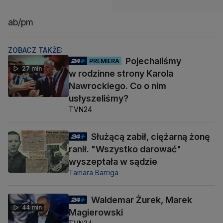
ab/pm
ZOBACZ TAKŻE:
Pojechaliśmy
PREMIERA
27 min
w rodzinne strony Karola
Nawrockiego. Co o nim
usłyszeliśmy?
TVN24
Służącą zabił, ciężarną żonę
ranił. "Wszystko darować"
wyszeptała w sądzie
Tamara Barriga
Waldemar Żurek, Marek
44 min
Magierowski