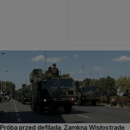
Próba przed defiladą. Zamkną Wisłostradę