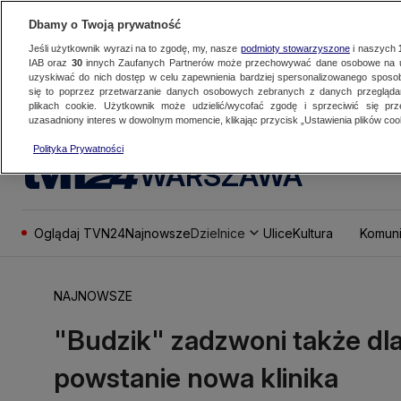
Dbamy o Twoją prywatność
Jeśli użytkownik wyrazi na to zgodę, my, nasze
podmioty stowarzyszone
i naszych
IAB oraz
30
innych Zaufanych Partnerów może przechowywać dane osobowe na ur
uzyskiwać do nich dostęp w celu zapewnienia bardziej spersonalizowanego sposo
się to poprzez przetwarzanie danych osobowych zebranych z danych przegląd
plikach cookie. Użytkownik może udzielić/wycofać zgodę i sprzeciwić się pr
uzasadniony interes w dowolnym momencie, klikając przycisk „Ustawienia plików cook
Polityka Prywatności
WARSZAWA
Oglądaj TVN24
Najnowsze
Dzielnice
Ulice
Kultura
Komuni
NAJNOWSZE
"Budzik" zadzwoni także dla
powstanie nowa klinika