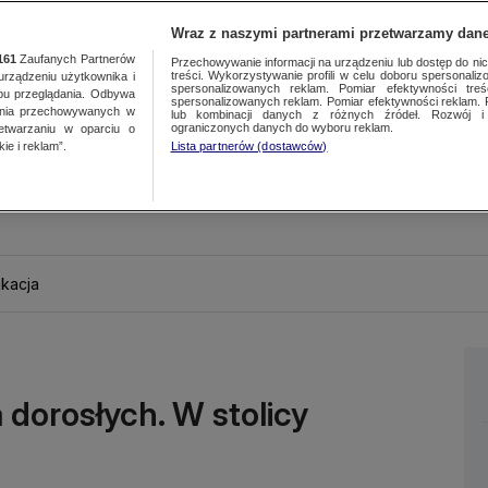
Wraz z naszymi partnerami przetwarzamy dane
161
Zaufanych Partnerów
Przechowywanie informacji na urządzeniu lub dostęp do nich.
treści. Wykorzystywanie profili w celu doboru spersonalizo
ządzeniu użytkownika i
spersonalizowanych reklam. Pomiar efektywności treś
bu przeglądania. Odbywa
spersonalizowanych reklam. Pomiar efektywności reklam. 
ania przechowywanych w
lub kombinacji danych z różnych źródeł. Rozwój i 
ograniczonych danych do wyboru reklam.
zetwarzaniu w oparciu o
ie i reklam”.
Lista partnerów (dostawców)
kacja
 dorosłych. W stolicy