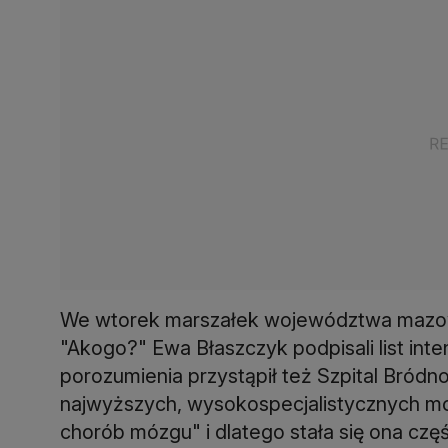
We wtorek marszałek województwa mazowi
"Akogo?" Ewa Błaszczyk podpisali list inte
porozumienia przystąpił też Szpital Bródn
najwyższych, wysokospecjalistycznych moż
chorób mózgu" i dlatego stała się ona częś