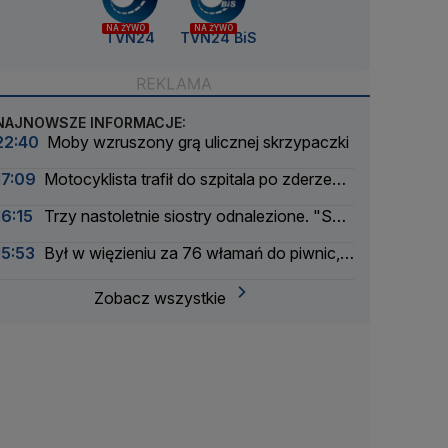
NA ŻYWO
NA ŻYWO
TVN24
TVN24 BiS
NAJNOWSZE INFORMACJE:
22:40
Moby wzruszony grą ulicznej skrzypaczki
17:09
Motocyklista trafił do szpitala po zderzeniu
z busem
16:15
Trzy nastoletnie siostry odnalezione. "Są
bezpieczne"
15:53
Był w więzieniu za 76 włamań do piwnic,
odpowie za 11 kolejnych
Zobacz wszystkie