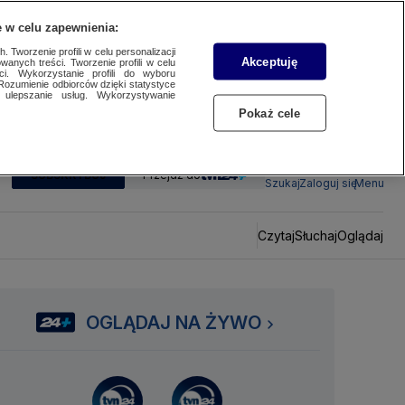
 w celu zapewnienia:
 Tworzenie profili w celu personalizacji
Akceptuję
wanych treści. Tworzenie profili w celu
ci. Wykorzystanie profili do wyboru
Rozumienie odbiorców dzięki statystyce
ulepszanie usług. Wykorzystywanie
Pokaż cele
SUBSKRYBUJ
Przejdź do
Szukaj
Zaloguj się
Menu
Czytaj
Słuchaj
Oglądaj
OGLĄDAJ NA ŻYWO