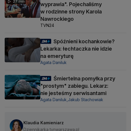
27 min
wyprawia". Pojechaliśmy
w rodzinne strony Karola
Nawrockiego
TVN24
Spóźnieni kochankowie?
Lekarka: łechtaczka nie idzie
na emeryturę
Agata Daniluk
Śmiertelna pomyłka przy
"prostym" zabiegu. Lekarz:
nie jesteśmy serwisantami
Agata Daniluk,
Jakub Stachowiak
Klaudia Kamieniarz
Dziennikarka tvnwarszawa.pl