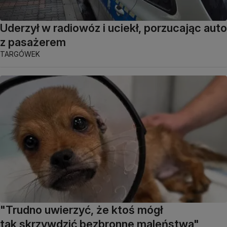
Uderzył w radiowóz i uciekł, porzucając auto
z pasażerem
TARGÓWEK
"Trudno uwierzyć, że ktoś mógł
tak skrzywdzić bezbronne maleństwa"