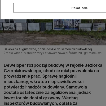
Pokaż cele
Działka na Augustówce, gdzie doszło do samowoli budowlanej
Źródło wideo: Mateusz Mżyk / tvnwarszawa.pl
Źródło zdj. gł.: Mateusz M
Deweloper rozpoczął budowę w rejonie Jeziorka
Czerniakowskiego, choć nie miał pozwolenia na
prowadzenie prac. Sprawę nagłośnili
mieszkańcy, wkrótce nieprawidłowości
potwierdził nadzór budowlany. Samowola
została ostatecznie zalegalizowana, jednak
inwestor nie dostał grzywny. Według
inspektorów budowlanych, opłata za