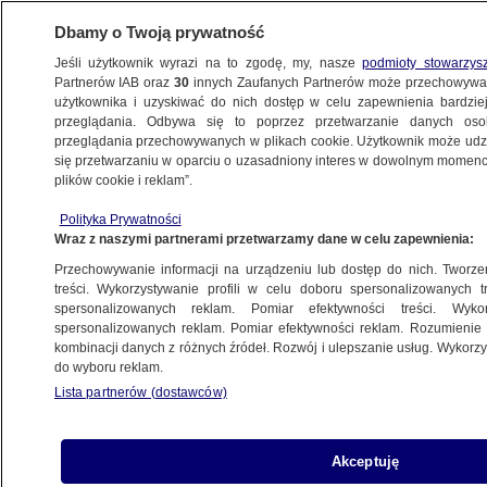
Dbamy o Twoją prywatność
Jeśli użytkownik wyrazi na to zgodę, my, nasze
podmioty stowarzys
Partnerów IAB oraz
30
innych Zaufanych Partnerów może przechowywa
WARSZAWA
użytkownika i uzyskiwać do nich dostęp w celu zapewnienia bardzi
przeglądania. Odbywa się to poprzez przetwarzanie danych os
przeglądania przechowywanych w plikach cookie. Użytkownik może udzie
MOKOTÓW
się przetwarzaniu w oparciu o uzasadniony interes w dowolnym momencie
plików cookie i reklam”.
Deweloper budował bez zezwolenia.
Polityka Prywatności
Inspektor zalegalizował samowolę
Wraz z naszymi partnerami przetwarzamy dane w celu zapewnienia:
Przechowywanie informacji na urządzeniu lub dostęp do nich. Tworzeni
Klaudia Kamieniarz
treści. Wykorzystywanie profili w celu doboru spersonalizowanych tr
spersonalizowanych reklam. Pomiar efektywności treści. Wyko
21.11.2025, 06:50
spersonalizowanych reklam. Pomiar efektywności reklam. Rozumienie o
kombinacji danych z różnych źródeł. Rozwój i ulepszanie usług. Wykor
do wyboru reklam.
Posłuchaj artykułu
Czyta lektor AI
Lista partnerów (dostawców)
Akceptuję