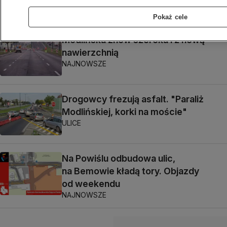
ULICE
Pokaż cele
Modlińska znów szeroka i z nową
nawierzchnią
NAJNOWSZE
Drogowcy frezują asfalt. "Paraliż
Modlińskiej, korki na moście"
ULICE
Na Powiślu odbudowa ulic,
na Bemowie kładą tory. Objazdy
od weekendu
NAJNOWSZE