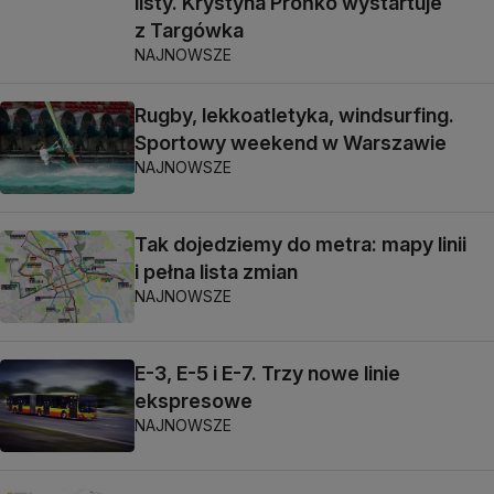
listy. Krystyna Prońko wystartuje
z Targówka
NAJNOWSZE
Rugby, lekkoatletyka, windsurfing.
Sportowy weekend w Warszawie
NAJNOWSZE
Tak dojedziemy do metra: mapy linii
i pełna lista zmian
NAJNOWSZE
E-3, E-5 i E-7. Trzy nowe linie
ekspresowe
NAJNOWSZE