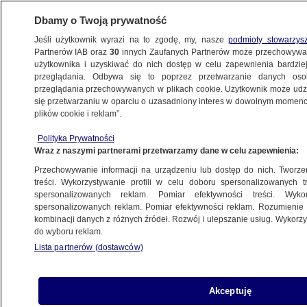
Dbamy o Twoją prywatność
Jeśli użytkownik wyrazi na to zgodę, my, nasze
podmioty stowarzys
Partnerów IAB oraz
30
innych Zaufanych Partnerów może przechowywa
WARSZAWA
użytkownika i uzyskiwać do nich dostęp w celu zapewnienia bardzi
przeglądania. Odbywa się to poprzez przetwarzanie danych os
przeglądania przechowywanych w plikach cookie. Użytkownik może udzie
BIAŁOŁĘKA
się przetwarzaniu w oparciu o uzasadniony interes w dowolnym momencie
plików cookie i reklam”.
Strzelanina na Białołęce. "Zarzuty
za rozbój"
Polityka Prywatności
Wraz z naszymi partnerami przetwarzamy dane w celu zapewnienia:
NAJNOWSZE
Przechowywanie informacji na urządzeniu lub dostęp do nich. Tworzeni
treści. Wykorzystywanie profili w celu doboru spersonalizowanych tr
spersonalizowanych reklam. Pomiar efektywności treści. Wyko
Modlińska znów stanęła. Frezują
spersonalizowanych reklam. Pomiar efektywności reklam. Rozumienie o
jezdnię
kombinacji danych z różnych źródeł. Rozwój i ulepszanie usług. Wykor
NAJNOWSZE
do wyboru reklam.
Lista partnerów (dostawców)
Drogowcy wracają na Modlińską.
Akceptuję
Weekend utrudnień na Białołęce