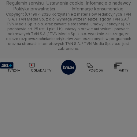
Rembertów
Regulamin serwisu
Quizy
Ustawienia cookie
Informacje o nadawcy
Kujawsko-pomorskie
Handel
Polska
Sporty zimowe
Polityka
Wyślij zgłoszenie
Dzień Dobry TVN
Centrum pomocy
Polityka prywatności
Informacje konsumenckie
Copyright (C) 1997-2026 Korzystanie z materiałów redakcyjnych TVN
Śródmieście
Lublin
Ze świata
Prognoza
Lekkoatletyka
Zdrowie
Uwaga TVN
Test zgodności
S.A. / TVN Media Sp. z o.o. wymaga wcześniejszej zgody TVN S.A./
TVN Media Sp. z o.o. oraz zawarcia stosownej umowy licencyjnej. Na
Targówek
Lubuskie
podstawie art. 25 ust. 1 pkt. 1 b) ustawy o prawie autorskim i prawach
Tech
Świat
Siatkówka
Tech
HGTV
Oglądaj na TV
pokrewnych TVN S.A. / TVN Media Sp. z o.o. wyraźnie zastrzega, że
dalsze rozpowszechnianie artykułów zamieszczonych w programach
Ursus
Olsztyn
Moto
Nauka
F1
Nauka
TVN Turbo
Zrealizuj voucher
oraz na stronach internetowych TVN S.A. / TVN Media Sp. z o.o. jest
zabronione.
Ursynów
Opole
Dla seniora
Ciekawostki
Rozrywka
TVN Style
Wawer
Rzeszów
Turystyka
Podróże
TVN7
TVN24+
OGLĄDAJ TV
POGODA
FAKTY
Wesoła
Szczecin
Smog
TTV
Wilanów
Białystok
Wola
Włochy
Żoliborz