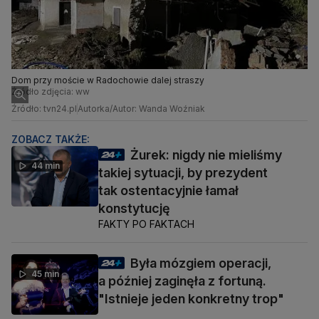
Dom przy moście w Radochowie dalej straszy
Źródło zdjęcia: ww
Źródło: tvn24.pl
Autorka/Autor: Wanda Woźniak
ZOBACZ TAKŻE:
Żurek: nigdy nie mieliśmy
44 min
takiej sytuacji, by prezydent
tak ostentacyjnie łamał
konstytucję
FAKTY PO FAKTACH
Była mózgiem operacji,
45 min
a później zaginęła z fortuną.
"Istnieje jeden konkretny trop"