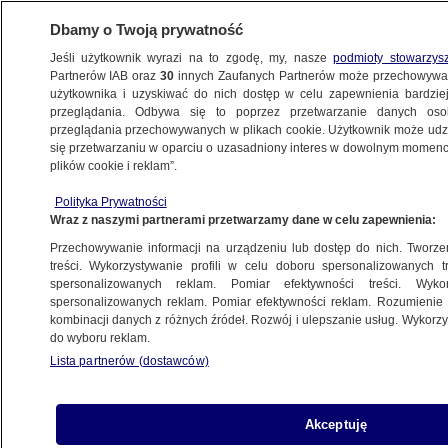
Dbamy o Twoją prywatność
Jeśli użytkownik wyrazi na to zgodę, my, nasze
podmioty stowarzys
Partnerów IAB oraz
30
innych Zaufanych Partnerów może przechowywa
użytkownika i uzyskiwać do nich dostęp w celu zapewnienia bardzi
przeglądania. Odbywa się to poprzez przetwarzanie danych os
przeglądania przechowywanych w plikach cookie. Użytkownik może udzie
"GDZIE JA CHOINKĘ POSTAWIĘ?". MIKROHISTORIE
się przetwarzaniu w oparciu o uzasadniony interes w dowolnym momencie
plików cookie i reklam”.
Porcelana
Polityka Prywatności
Wraz z naszymi partnerami przetwarzamy dane w celu zapewnienia:
23.12.2024, 08:26
Przechowywanie informacji na urządzeniu lub dostęp do nich. Tworzeni
treści. Wykorzystywanie profili w celu doboru spersonalizowanych tr
Udostępnij
spersonalizowanych reklam. Pomiar efektywności treści. Wyko
spersonalizowanych reklam. Pomiar efektywności reklam. Rozumienie o
kombinacji danych z różnych źródeł. Rozwój i ulepszanie usług. Wykor
do wyboru reklam.
Lista partnerów (dostawców)
Akceptuję