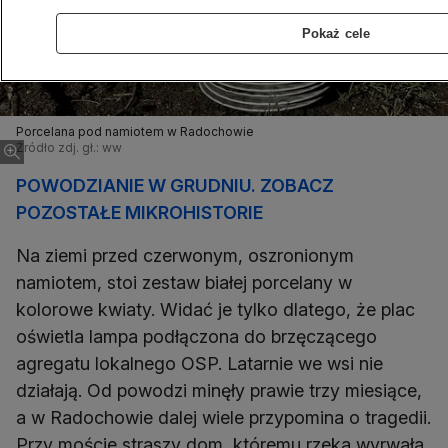
Pokaż cele
Porcelana pod namiotem w Radochowie
Źródło zdj. gł.: ww
POWODZIANIE W GRUDNIU. ZOBACZ
POZOSTAŁE MIKROHISTORIE
Na ziemi przed czerwonym, oszronionym
namiotem, stoi zestaw białej porcelany w
kolorowe kwiaty. Widać je tylko dlatego, że plac
oświetla lampa podłączona do brzęczącego
agregatu lokalnego OSP. Latarnie we wsi nie
działają. Od powodzi minęły prawie trzy miesiące,
a w Radochowie dalej wiele przypomina o tragedii.
Przy moście straszy dom, któremu rzeka wyrwała