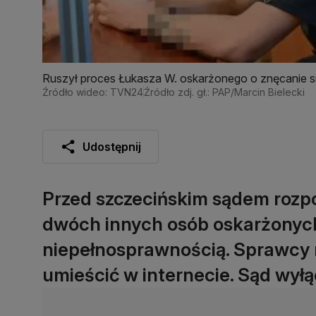
Ruszył proces Łukasza W. oskarżonego o znęcanie si
Źródło wideo: TVN24
Źródło zdj. gł.: PAP/Marcin Bielecki
Udostępnij
Przed szczecińskim sądem rozpo
dwóch innych osób oskarżonych
niepełnosprawnością. Sprawcy mi
umieścić w internecie. Sąd wyłą