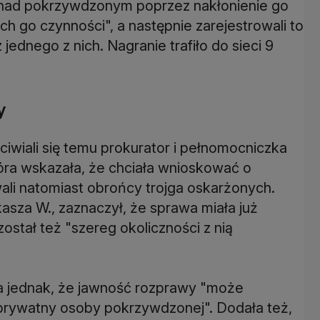
się nad pokrzywdzonym poprzez nakłonienie go
h go czynności", a następnie zarejestrowali to
jednego z nich. Nagranie trafiło do sieci 9
y
iwiali się temu prokurator i pełnomocniczka
a wskazała, że chciała wnioskować o
li natomiast obrońcy trojga oskarżonych.
sza W., zaznaczył, że sprawa miała już
ostał też "szereg okoliczności z nią
 jednak, że jawność rozprawy "może
 prywatny osoby pokrzywdzonej". Dodała też,