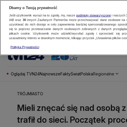
Dbamy o Twoją prywatność
Jeśli użytkownik wyrazi na to zgodę, my, nasze
podmioty stowarzyszone
i naszych
IAB oraz
30
innych Zaufanych Partnerów może przechowywać dane osobowe na ur
uzyskiwać do nich dostęp w celu zapewnienia bardziej spersonalizowanego sposo
się to poprzez przetwarzanie danych osobowych zebranych z danych przegląd
plikach cookie. Użytkownik może udzielić/wycofać zgodę i sprzeciwić się pr
uzasadniony interes w dowolnym momencie, klikając przycisk „Ustawienia plików cook
Polityka Prywatności
Oglądaj TVN24
Najnowsze
Fakty
Świat
Polska
Regionalne
TRÓJMIASTO
Mieli znęcać się nad osobą z
trafił do sieci. Początek pro