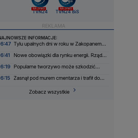
NA ŻYWO
NA ŻYWO
TVN24
TVN24 BiS
NAJNOWSZE INFORMACJE:
16:47
Tylu upalnych dni w roku w Zakopanem
jeszcze nie było
16:41
Nowe obowiązki dla rynku energii. Rząd
szykuje plany awaryjne
16:19
Popularne tworzywo może szkodzić
wątrobie
16:15
Zasnął pod murem cmentarza i trafił do
aresztu
Zobacz wszystkie