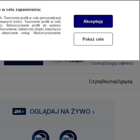
 w celu zapewnienia:
 Tworzenie profili w celu personalizacji
Akceptuję
wanych treści. Tworzenie profili w celu
ci. Wykorzystanie profili do wyboru
Rozumienie odbiorców dzięki statystyce
ulepszanie usług. Wykorzystywanie
Pokaż cele
SUBSKRYBUJ
Przejdź do
Szukaj
Zaloguj się
Menu
Czytaj
Słuchaj
Oglądaj
OGLĄDAJ NA ŻYWO