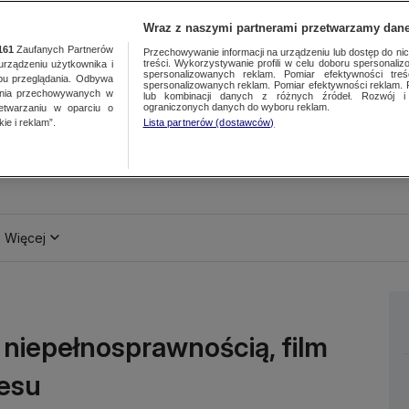
Wraz z naszymi partnerami przetwarzamy dane
161
Zaufanych Partnerów
Przechowywanie informacji na urządzeniu lub dostęp do nich.
treści. Wykorzystywanie profili w celu doboru spersonalizo
ządzeniu użytkownika i
spersonalizowanych reklam. Pomiar efektywności treś
bu przeglądania. Odbywa
spersonalizowanych reklam. Pomiar efektywności reklam. 
ania przechowywanych w
lub kombinacji danych z różnych źródeł. Rozwój i 
ograniczonych danych do wyboru reklam.
zetwarzaniu w oparciu o
ie i reklam”.
Lista partnerów (dostawców)
Więcej
 niepełnosprawnością, film
cesu