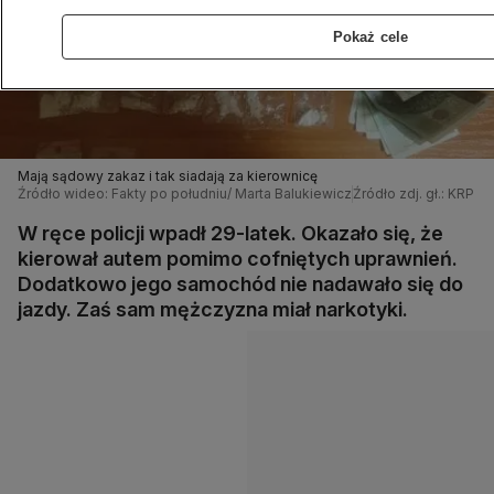
Pokaż cele
Mają sądowy zakaz i tak siadają za kierownicę
Źródło wideo: Fakty po południu/ Marta Balukiewicz
Źródło zdj. gł.: KRP 
W ręce policji wpadł 29-latek. Okazało się, że
kierował autem pomimo cofniętych uprawnień.
Dodatkowo jego samochód nie nadawało się do
jazdy. Zaś sam mężczyzna miał narkotyki.