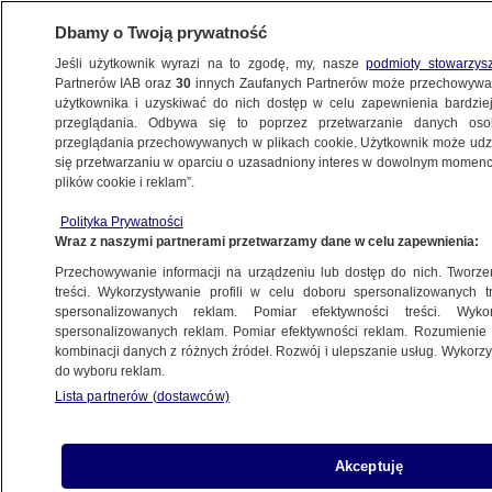
Dbamy o Twoją prywatność
Jeśli użytkownik wyrazi na to zgodę, my, nasze
podmioty stowarzys
Partnerów IAB oraz
30
innych Zaufanych Partnerów może przechowywa
WARSZAWA
użytkownika i uzyskiwać do nich dostęp w celu zapewnienia bardzi
przeglądania. Odbywa się to poprzez przetwarzanie danych os
przeglądania przechowywanych w plikach cookie. Użytkownik może udzie
WOLA
się przetwarzaniu w oparciu o uzasadniony interes w dowolnym momencie
plików cookie i reklam”.
Prowadził auto bez uprawnień, miał
Polityka Prywatności
narkotyki
Wraz z naszymi partnerami przetwarzamy dane w celu zapewnienia:
Przechowywanie informacji na urządzeniu lub dostęp do nich. Tworzeni
11.02.2025, 11:43
treści. Wykorzystywanie profili w celu doboru spersonalizowanych tr
spersonalizowanych reklam. Pomiar efektywności treści. Wyko
spersonalizowanych reklam. Pomiar efektywności reklam. Rozumienie o
Udostępnij
kombinacji danych z różnych źródeł. Rozwój i ulepszanie usług. Wykor
do wyboru reklam.
Lista partnerów (dostawców)
Akceptuję