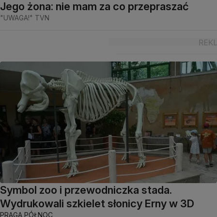
Jego żona: nie mam za co przepraszać
"UWAGA!" TVN
Symbol zoo i przewodniczka stada.
Wydrukowali szkielet słonicy Erny w 3D
PRAGA PÓŁNOC