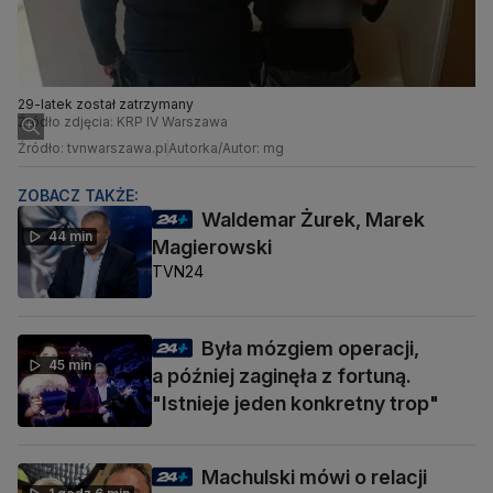
29-latek został zatrzymany
Źródło zdjęcia: KRP IV Warszawa
Źródło: tvnwarszawa.pl
Autorka/Autor: mg
ZOBACZ TAKŻE:
Waldemar Żurek, Marek
44 min
Magierowski
TVN24
Była mózgiem operacji,
45 min
a później zaginęła z fortuną.
"Istnieje jeden konkretny trop"
Machulski mówi o relacji