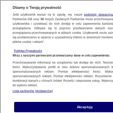
Dbamy o Twoją prywatność
Jeśli użytkownik wyrazi na to zgodę, my, nasze
podmioty stowarzys
Partnerów IAB oraz
30
innych Zaufanych Partnerów może przechowywa
WARSZAWA
użytkownika i uzyskiwać do nich dostęp w celu zapewnienia bardzi
przeglądania. Odbywa się to poprzez przetwarzanie danych os
przeglądania przechowywanych w plikach cookie. Użytkownik może udzie
ULICE
się przetwarzaniu w oparciu o uzasadniony interes w dowolnym momencie
plików cookie i reklam”.
Dosłownie zmiótł z drogi dostawcze auto.
Polityka Prywatności
Najpierw mandat, teraz akt oskarżenia
Wraz z naszymi partnerami przetwarzamy dane w celu zapewnienia:
Przechowywanie informacji na urządzeniu lub dostęp do nich. Tworzeni
5.06.2020, 10:36
treści. Wykorzystywanie profili w celu doboru spersonalizowanych tr
spersonalizowanych reklam. Pomiar efektywności treści. Wyko
spersonalizowanych reklam. Pomiar efektywności reklam. Rozumienie o
Udostępnij
kombinacji danych z różnych źródeł. Rozwój i ulepszanie usług. Wykor
do wyboru reklam.
Lista partnerów (dostawców)
Akceptuję