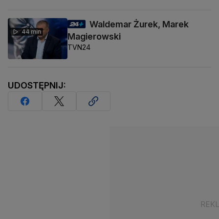
Waldemar Żurek, Marek
44 min
Magierowski
TVN24
UDOSTĘPNIJ: