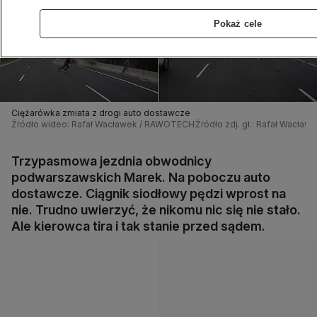
Pokaż cele
Ciężarówka zmiata z drogi auto dostawcze
Źródło wideo: Rafał Wacławek / RAWOTECH
Źródło zdj. gł.: Rafał Wacł
Trzypasmowa jezdnia obwodnicy
podwarszawskich Marek. Na poboczu auto
dostawcze. Ciągnik siodłowy pędzi wprost na
nie. Trudno uwierzyć, że nikomu nic się nie stało.
Ale kierowca tira i tak stanie przed sądem.