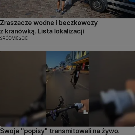
Zraszacze wodne i beczkowozy
z kranówką. Lista lokalizacji
ŚRÓDMIEŚCIE
Swoje "popisy" transmitowali na żywo.