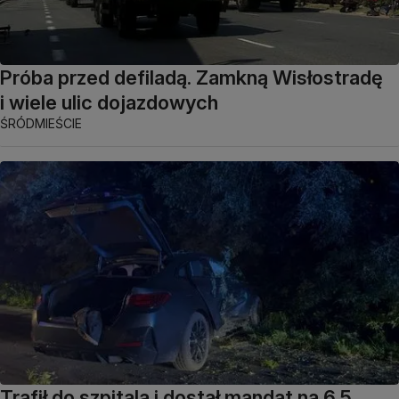
Próba przed defiladą. Zamkną Wisłostradę
i wiele ulic dojazdowych
ŚRÓDMIEŚCIE
Trafił do szpitala i dostał mandat na 6,5