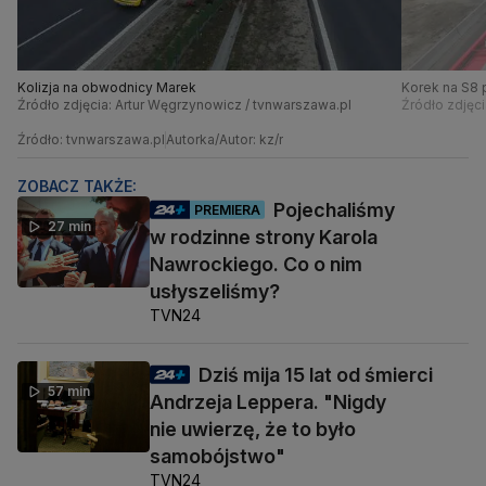
Kolizja na obwodnicy Marek
Korek na S8 p
Źródło zdjęcia: Artur Węgrzynowicz / tvnwarszawa.pl
Źródło zdjęc
Źródło: tvnwarszawa.pl
Autorka/Autor: kz/r
ZOBACZ TAKŻE:
Pojechaliśmy
PREMIERA
27 min
w rodzinne strony Karola
Nawrockiego. Co o nim
usłyszeliśmy?
TVN24
Dziś mija 15 lat od śmierci
57 min
Andrzeja Leppera. "Nigdy
nie uwierzę, że to było
samobójstwo"
TVN24