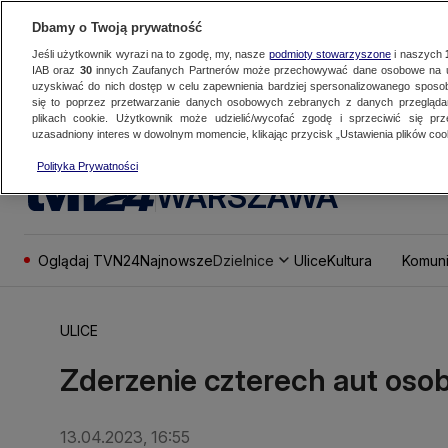
Dbamy o Twoją prywatność
Jeśli użytkownik wyrazi na to zgodę, my, nasze
podmioty stowarzyszone
i naszych
IAB oraz
30
innych Zaufanych Partnerów może przechowywać dane osobowe na ur
uzyskiwać do nich dostęp w celu zapewnienia bardziej spersonalizowanego sposo
się to poprzez przetwarzanie danych osobowych zebranych z danych przegląd
plikach cookie. Użytkownik może udzielić/wycofać zgodę i sprzeciwić się pr
uzasadniony interes w dowolnym momencie, klikając przycisk „Ustawienia plików cook
Polityka Prywatności
WARSZAWA
Oglądaj TVN24
Najnowsze
Dzielnice
Ulice
Kultura
Komuni
ULICE
Zderzenie czterech aut oso
13.04.2023, 16:55