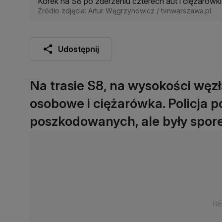
Korek na S8 po zderzeniu czterech aut i ciężarówki
Źródło zdjęcia: Artur Węgrzynowicz / tvnwarszawa.pl
Udostępnij
Na trasie S8, na wysokości węzł
osobowe i ciężarówka. Policja po
poszkodowanych, ale były spore