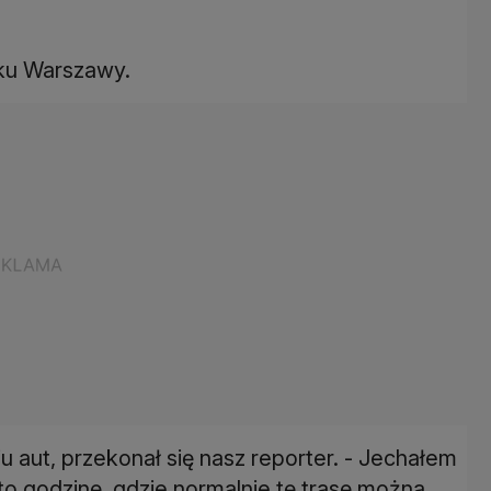
nku Warszawy.
u aut, przekonał się nasz reporter. - Jechałem
to godzinę, gdzie normalnie tę trasę można