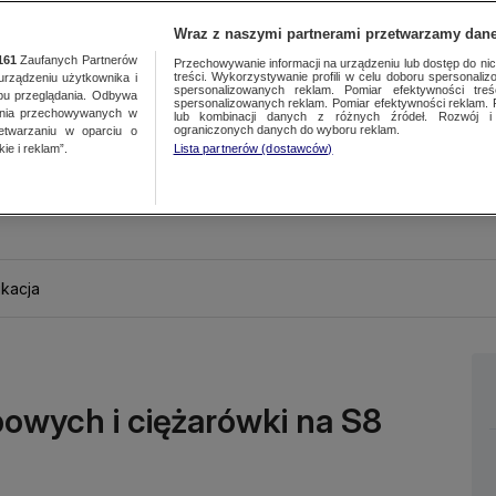
Wraz z naszymi partnerami przetwarzamy dane
161
Zaufanych Partnerów
Przechowywanie informacji na urządzeniu lub dostęp do nich.
treści. Wykorzystywanie profili w celu doboru spersonalizo
ządzeniu użytkownika i
spersonalizowanych reklam. Pomiar efektywności treś
bu przeglądania. Odbywa
spersonalizowanych reklam. Pomiar efektywności reklam. 
ania przechowywanych w
lub kombinacji danych z różnych źródeł. Rozwój i 
ograniczonych danych do wyboru reklam.
zetwarzaniu w oparciu o
ie i reklam”.
Lista partnerów (dostawców)
kacja
bowych i ciężarówki na S8