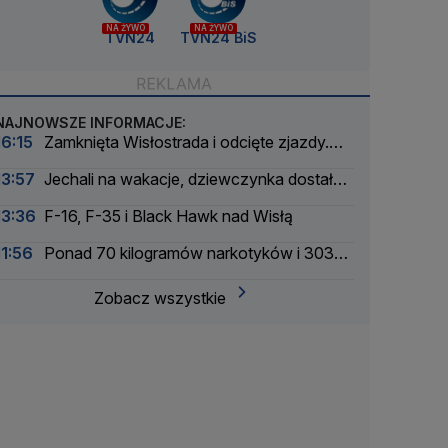
NA ŻYWO
NA ŻYWO
TVN24
TVN24 BiS
NAJNOWSZE INFORMACJE:
16:15
Zamknięta Wisłostrada i odcięte zjazdy.
Ćwiczenia przed defiladą
13:57
Jechali na wakacje, dziewczynka dostała
drgawek. Dramatyczna akcja
13:36
F-16, F-35 i Black Hawk nad Wisłą
11:56
Ponad 70 kilogramów narkotyków i 303
zatrzymanych. Zmasowana akcja policji
Zobacz wszystkie