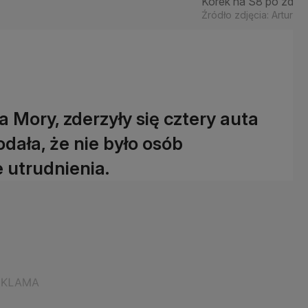
Korek na S8 po zderz
Źródło zdjęcia: Artur 
a Mory, zderzyły się cztery auta
dała, że nie było osób
 utrudnienia.