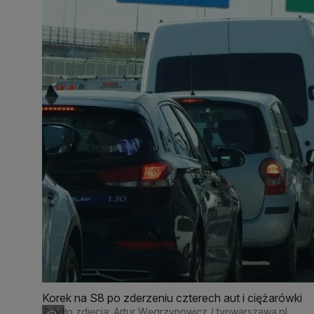
Korek na S8 po zderzeniu czterech aut i ciężarówki
Źródło zdjęcia: Artur Węgrzynowicz / tvnwarszawa.pl