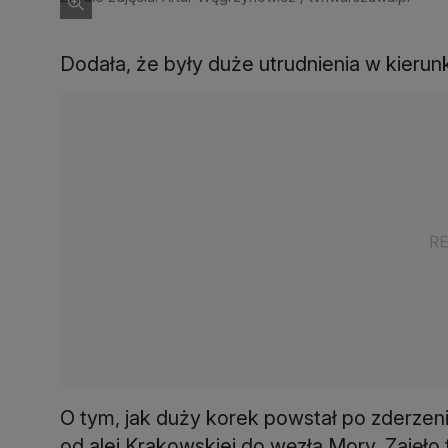
Dodała, że były duże utrudnienia w kieru
O tym, jak duży korek powstał po zderzeni
od alei Krakowskiej do węzła Mory. Zajęło 