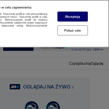
 w celu zapewnienia:
 Tworzenie profili w celu personalizacji
Akceptuję
wanych treści. Tworzenie profili w celu
ci. Wykorzystanie profili do wyboru
Rozumienie odbiorców dzięki statystyce
ulepszanie usług. Wykorzystywanie
Pokaż cele
SUBSKRYBUJ
Przejdź do
Szukaj
Zaloguj się
Menu
Czytaj
Słuchaj
Oglądaj
OGLĄDAJ NA ŻYWO