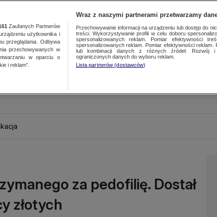
Wraz z naszymi partnerami przetwarzamy dane
161
Zaufanych Partnerów
Przechowywanie informacji na urządzeniu lub dostęp do nich.
treści. Wykorzystywanie profili w celu doboru spersonalizo
ządzeniu użytkownika i
spersonalizowanych reklam. Pomiar efektywności treś
bu przeglądania. Odbywa
spersonalizowanych reklam. Pomiar efektywności reklam. 
ania przechowywanych w
lub kombinacji danych z różnych źródeł. Rozwój i 
ograniczonych danych do wyboru reklam.
zetwarzaniu w oparciu o
ie i reklam”.
Lista partnerów (dostawców)
kacja
zymanego za pedofilię. Dostał
cy złotych