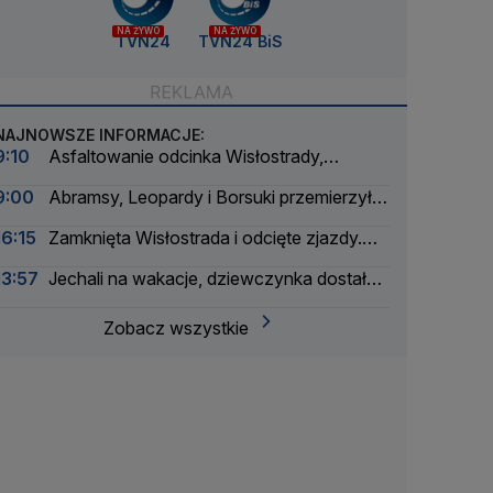
NA ŻYWO
NA ŻYWO
TVN24
TVN24 BiS
NAJNOWSZE INFORMACJE:
9:10
Asfaltowanie odcinka Wisłostrady,
zamknięte dwa pasy
9:00
Abramsy, Leopardy i Borsuki przemierzyły
Wisłostradę
16:15
Zamknięta Wisłostrada i odcięte zjazdy.
Ćwiczenia przed defiladą
13:57
Jechali na wakacje, dziewczynka dostała
drgawek. Dramatyczna akcja
Zobacz wszystkie