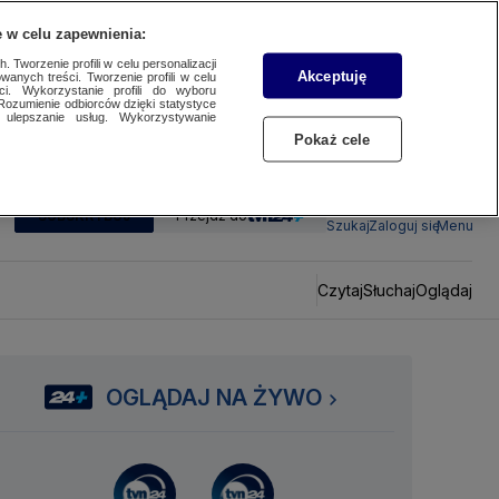
 w celu zapewnienia:
 Tworzenie profili w celu personalizacji
Akceptuję
wanych treści. Tworzenie profili w celu
ci. Wykorzystanie profili do wyboru
Rozumienie odbiorców dzięki statystyce
ulepszanie usług. Wykorzystywanie
Pokaż cele
SUBSKRYBUJ
Przejdź do
Szukaj
Zaloguj się
Menu
Czytaj
Słuchaj
Oglądaj
OGLĄDAJ NA ŻYWO