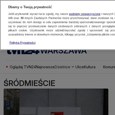
Dbamy o Twoją prywatność
Jeśli użytkownik wyrazi na to zgodę, my, nasze
podmioty stowarzyszone
i naszych
IAB oraz
30
innych Zaufanych Partnerów może przechowywać dane osobowe na ur
uzyskiwać do nich dostęp w celu zapewnienia bardziej spersonalizowanego sposo
się to poprzez przetwarzanie danych osobowych zebranych z danych przegląd
plikach cookie. Użytkownik może udzielić/wycofać zgodę i sprzeciwić się pr
uzasadniony interes w dowolnym momencie, klikając przycisk „Ustawienia plików cook
Polityka Prywatności
WARSZAWA
Oglądaj TVN24
Najnowsze
Dzielnice
Ulice
Kultura
Komuni
ŚRÓDMIEŚCIE