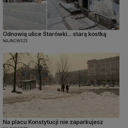
Odnowią ulice Starówki... starą kostką
NAJNOWSZE
Na placu Konstytucji nie zaparkujesz