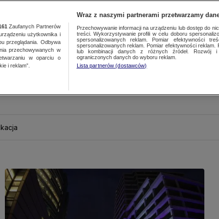
Wraz z naszymi partnerami przetwarzamy dane
161
Zaufanych Partnerów
Przechowywanie informacji na urządzeniu lub dostęp do nich.
treści. Wykorzystywanie profili w celu doboru spersonalizo
ządzeniu użytkownika i
spersonalizowanych reklam. Pomiar efektywności treś
bu przeglądania. Odbywa
spersonalizowanych reklam. Pomiar efektywności reklam. 
ania przechowywanych w
lub kombinacji danych z różnych źródeł. Rozwój i 
ograniczonych danych do wyboru reklam.
zetwarzaniu w oparciu o
ie i reklam”.
Lista partnerów (dostawców)
kacja