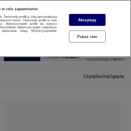
 w celu zapewnienia:
 Tworzenie profili w celu personalizacji
Akceptuję
wanych treści. Tworzenie profili w celu
ci. Wykorzystanie profili do wyboru
Rozumienie odbiorców dzięki statystyce
ulepszanie usług. Wykorzystywanie
Pokaż cele
SUBSKRYBUJ
Przejdź do
Szukaj
Zaloguj się
Menu
Czytaj
Słuchaj
Oglądaj