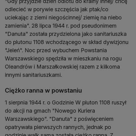
"Gdy przyjdzie dzień odlotu do krainy innej/ chcę
odlecieć w porywie szczęścia jak ptak/co
uciekając z ziemi niegościnnej/ ziemię na niebo
zamienia". 28 lipca 1944 r. pod pseudonimem
"Danuta" została przydzielona jako sanitariuszka
do plutonu 1108 wchodzącego w skład dywizjonu
"Jeleń". Noc przed wybuchem Powstania
Warszawskiego spędziła w mieszkaniu na rogu
Oleandrów i Marszałkowskiej razem z kilkoma
innymi sanitariuszkami.
Ciężko ranna w powstaniu
1 sierpnia 1944 r. o Godzinie W pluton 1108 ruszył
do akcji na gmach "Nowego Kuriera
Warszawskiego". "Danuta" z poświęceniem
opatrywała pierwszych rannych, jednak po
godzinie walk sama została ciężko ranna. Z