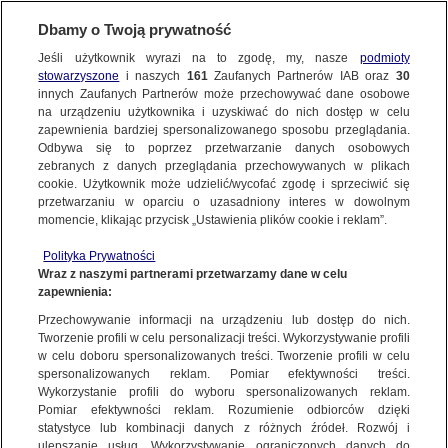
Dbamy o Twoją prywatność
WARSZAWA
Jeśli użytkownik wyrazi na to zgodę, my, nasze
podmioty
stowarzyszone
i naszych
161
Zaufanych Partnerów IAB oraz
30
ŚRÓDMIEŚCIE
innych Zaufanych Partnerów może przechowywać dane osobowe
na urządzeniu użytkownika i uzyskiwać do nich dostęp w celu
Pomnik Syrenki ma jej twarz. Zginęła
zapewnienia bardziej spersonalizowanego sposobu przeglądania.
drugiego dnia powstania
Odbywa się to poprzez przetwarzanie danych osobowych
zebranych z danych przeglądania przechowywanych w plikach
cookie. Użytkownik może udzielić/wycofać zgodę i sprzeciwić się
2.08.2024, 14:33
przetwarzaniu w oparciu o uzasadniony interes w dowolnym
momencie, klikając przycisk „Ustawienia plików cookie i reklam”.
Udostępnij
Polityka Prywatności
Wraz z naszymi partnerami przetwarzamy dane w celu
zapewnienia:
Przechowywanie informacji na urządzeniu lub dostęp do nich.
Tworzenie profili w celu personalizacji treści. Wykorzystywanie profili
w celu doboru spersonalizowanych treści. Tworzenie profili w celu
spersonalizowanych reklam. Pomiar efektywności treści.
Wykorzystanie profili do wyboru spersonalizowanych reklam.
Pomiar efektywności reklam. Rozumienie odbiorców dzięki
statystyce lub kombinacji danych z różnych źródeł. Rozwój i
ulepszanie usług. Wykorzystywanie ograniczonych danych do