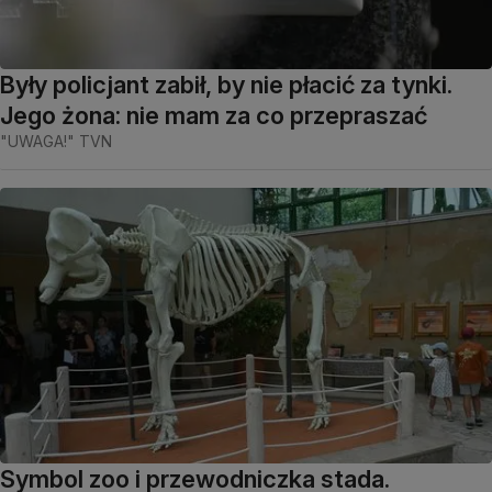
Były policjant zabił, by nie płacić za tynki.
Jego żona: nie mam za co przepraszać
"UWAGA!" TVN
Symbol zoo i przewodniczka stada.