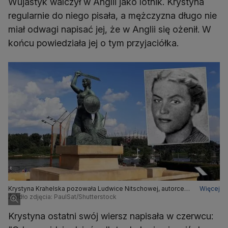
Wujastyk walczył w Anglii jako lotnik. Krystyna
regularnie do niego pisała, a mężczyzna długo nie
miał odwagi napisać jej, że w Anglii się ożenił. W
końcu powiedziała jej o tym przyjaciółka.
Krystyna Krahelska pozowała Ludwice Nitschowej, autorce
Więcej
pomnika Syrenki Warszawskiej
Źródło zdjęcia: PaulSat/Shutterstock
Krystyna ostatni swój wiersz napisała w czerwcu: