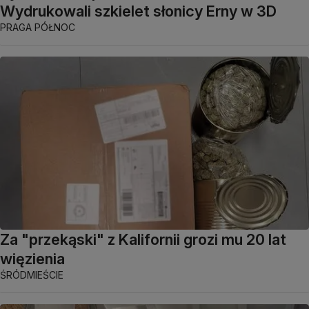
Wydrukowali szkielet słonicy Erny w 3D
PRAGA PÓŁNOC
Za "przekąski" z Kalifornii grozi mu 20 lat
więzienia
ŚRÓDMIEŚCIE