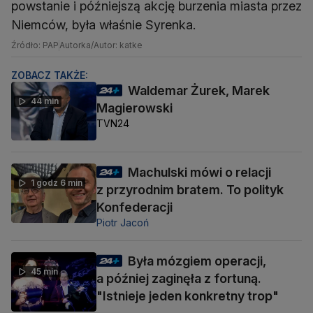
powstanie i późniejszą akcję burzenia miasta przez
Niemców, była właśnie Syrenka.
Źródło: PAP
Autorka/Autor: katke
ZOBACZ TAKŻE:
Waldemar Żurek, Marek
44 min
Magierowski
TVN24
Machulski mówi o relacji
1 godz 6 min
z przyrodnim bratem. To polityk
Konfederacji
Piotr Jacoń
Była mózgiem operacji,
45 min
a później zaginęła z fortuną.
"Istnieje jeden konkretny trop"