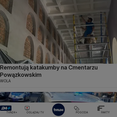
Remontują katakumby na Cmentarzu
Powązkowskim
WOLA
TVN24+
OGLĄDAJ TV
POGODA
FAKTY