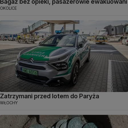
Bagaż bez opieki, pasażerowie ewakuowani
OKOLICE
Zatrzymani przed lotem do Paryża
WŁOCHY