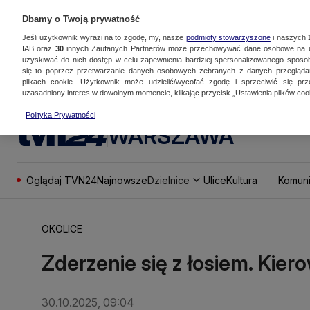
Dbamy o Twoją prywatność
Jeśli użytkownik wyrazi na to zgodę, my, nasze
podmioty stowarzyszone
i naszych
IAB oraz
30
innych Zaufanych Partnerów może przechowywać dane osobowe na ur
uzyskiwać do nich dostęp w celu zapewnienia bardziej spersonalizowanego sposo
się to poprzez przetwarzanie danych osobowych zebranych z danych przegląd
plikach cookie. Użytkownik może udzielić/wycofać zgodę i sprzeciwić się pr
uzasadniony interes w dowolnym momencie, klikając przycisk „Ustawienia plików cook
Polityka Prywatności
WARSZAWA
Oglądaj TVN24
Najnowsze
Dzielnice
Ulice
Kultura
Komuni
OKOLICE
Zderzenie się z łosiem. Kiero
30.10.2025, 09:04