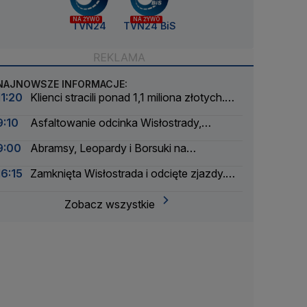
NA ŻYWO
NA ŻYWO
TVN24
TVN24 BiS
NAJNOWSZE INFORMACJE:
11:20
Klienci stracili ponad 1,1 miliona złotych.
Właściciel sklepu oskarżony
9:10
Asfaltowanie odcinka Wisłostrady,
zamknięte dwa pasy
9:00
Abramsy, Leopardy i Borsuki na
Wisłostradzie
16:15
Zamknięta Wisłostrada i odcięte zjazdy.
Ćwiczenia przed defiladą
Zobacz wszystkie