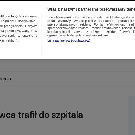
Wraz z naszymi partnerami przetwarzamy dane
161
Zaufanych Partnerów
Przechowywanie informacji na urządzeniu lub dostęp do nich.
treści. Wykorzystywanie profili w celu doboru spersonalizo
ządzeniu użytkownika i
spersonalizowanych reklam. Pomiar efektywności treś
bu przeglądania. Odbywa
spersonalizowanych reklam. Pomiar efektywności reklam. 
ania przechowywanych w
lub kombinacji danych z różnych źródeł. Rozwój i 
ograniczonych danych do wyboru reklam.
zetwarzaniu w oparciu o
ie i reklam”.
Lista partnerów (dostawców)
kacja
wca trafił do szpitala