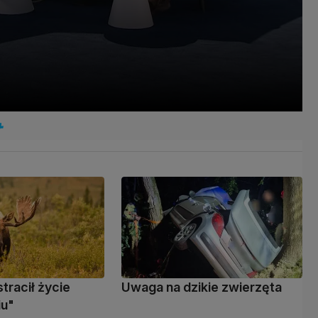
stracił życie
Uwaga na dzikie zwierzęta
iu"