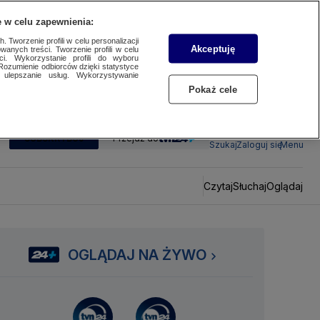
 w celu zapewnienia:
 Tworzenie profili w celu personalizacji
Akceptuję
wanych treści. Tworzenie profili w celu
ci. Wykorzystanie profili do wyboru
Rozumienie odbiorców dzięki statystyce
ulepszanie usług. Wykorzystywanie
Pokaż cele
SUBSKRYBUJ
Przejdź do
Szukaj
Zaloguj się
Menu
Czytaj
Słuchaj
Oglądaj
OGLĄDAJ NA ŻYWO