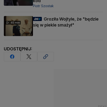
kod
Piotr Szostak
Groziła Wojtyle, że "będzie
45 min
się w piekle smażył"
UDOSTĘPNIJ: