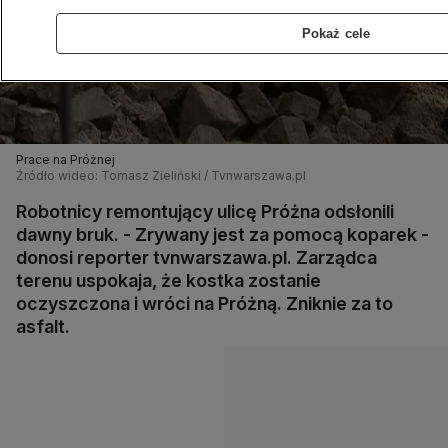
Pokaż cele
Prace na Próżnej
Źródło wideo: Tomasz Zieliński / Tvnwarszawa.pl
Robotnicy remontujący ulicę Próżna odsłonili
dawny bruk. - Zrywany jest za pomocą koparek -
donosi reporter tvnwarszawa.pl. Zarządca
terenu uspokaja, że kostka zostanie
oczyszczona i wróci na Próżną. Zniknie za to
asfalt.