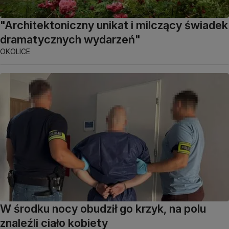
"Architektoniczny unikat i milczący świadek
dramatycznych wydarzeń"
OKOLICE
W środku nocy obudził go krzyk, na polu
znaleźli ciało kobiety