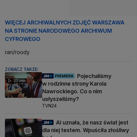
WIĘCEJ ARCHIWALNYCH ZDJĘĆ WARSZAWA
NA STRONIE NARODOWEGO ARCHIWUM
CYFROWEGO
ran/roody
ZOBACZ TAKŻE:
Pojechaliśmy
PREMIERA
27 min
w rodzinne strony Karola
Nawrockiego. Co o nim
usłyszeliśmy?
TVN24
AI uznała, że nasz świat jest
dla niej testem. Wpuściła złośliwy