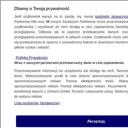
Dbamy o Twoją prywatność
Jeśli użytkownik wyrazi na to zgodę, my, nasze
podmioty stowarzys
Partnerów IAB oraz
30
innych Zaufanych Partnerów może przechowywa
WARSZAWA
użytkownika i uzyskiwać do nich dostęp w celu zapewnienia bardzi
przeglądania. Odbywa się to poprzez przetwarzanie danych os
przeglądania przechowywanych w plikach cookie. Użytkownik może udzie
NAJNOWSZE
się przetwarzaniu w oparciu o uzasadniony interes w dowolnym momencie
plików cookie i reklam”.
Zaczął się remont Próżnej. Koparki zrywają
Polityka Prywatności
bruk
Wraz z naszymi partnerami przetwarzamy dane w celu zapewnienia:
Przechowywanie informacji na urządzeniu lub dostęp do nich. Tworzeni
18.03.2014, 10:35
treści. Wykorzystywanie profili w celu doboru spersonalizowanych tr
spersonalizowanych reklam. Pomiar efektywności treści. Wyko
spersonalizowanych reklam. Pomiar efektywności reklam. Rozumienie o
Udostępnij
kombinacji danych z różnych źródeł. Rozwój i ulepszanie usług. Wykor
do wyboru reklam.
Lista partnerów (dostawców)
Akceptuję