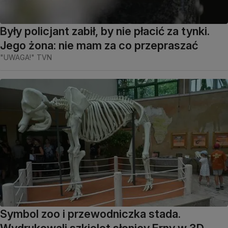
Były policjant zabił, by nie płacić za tynki.
Jego żona: nie mam za co przepraszać
"UWAGA!" TVN
Symbol zoo i przewodniczka stada.