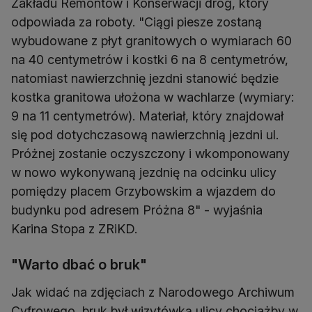
Zakładu Remontów i Konserwacji dróg, który
odpowiada za roboty. "Ciągi piesze zostaną
wybudowane z płyt granitowych o wymiarach 60
na 40 centymetrów i kostki 6 na 8 centymetrów,
natomiast nawierzchnię jezdni stanowić będzie
kostka granitowa ułożona w wachlarze (wymiary:
9 na 11 centymetrów). Materiał, który znajdował
się pod dotychczasową nawierzchnią jezdni ul.
Próżnej zostanie oczyszczony i wkomponowany
w nowo wykonywaną jezdnię na odcinku ulicy
pomiędzy placem Grzybowskim a wjazdem do
budynku pod adresem Próżna 8" - wyjaśnia
Karina Stopa z ZRiKD.
"Warto dbać o bruk"
Jak widać na zdjęciach z Narodowego Archiwum
Cyfrowego, bruk był wizytówką ulicy chociażby w