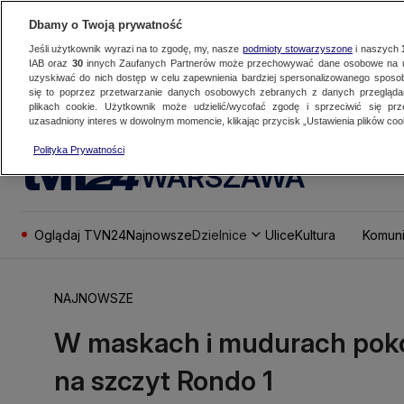
Dbamy o Twoją prywatność
Jeśli użytkownik wyrazi na to zgodę, my, nasze
podmioty stowarzyszone
i naszych
IAB oraz
30
innych Zaufanych Partnerów może przechowywać dane osobowe na ur
uzyskiwać do nich dostęp w celu zapewnienia bardziej spersonalizowanego sposo
się to poprzez przetwarzanie danych osobowych zebranych z danych przegląd
plikach cookie. Użytkownik może udzielić/wycofać zgodę i sprzeciwić się pr
uzasadniony interes w dowolnym momencie, klikając przycisk „Ustawienia plików cook
Polityka Prywatności
WARSZAWA
Oglądaj TVN24
Najnowsze
Dzielnice
Ulice
Kultura
Komuni
NAJNOWSZE
W maskach i mudurach pokon
na szczyt Rondo 1