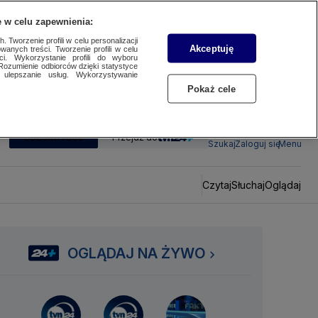
 w celu zapewnienia:
 Tworzenie profili w celu personalizacji
Akceptuję
wanych treści. Tworzenie profili w celu
ci. Wykorzystanie profili do wyboru
Rozumienie odbiorców dzięki statystyce
ulepszanie usług. Wykorzystywanie
Pokaż cele
SUBSKRYBUJ
Przejdź do
Szukaj
Zaloguj się
Menu
Czytaj
Słuchaj
Oglądaj
OGLĄDAJ NA ŻYWO