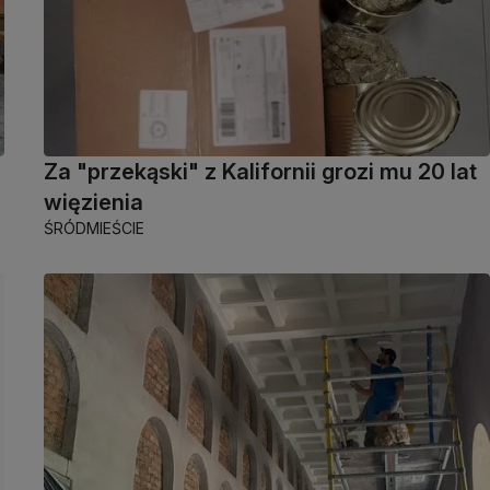
Za "przekąski" z Kalifornii grozi mu 20 lat
więzienia
ŚRÓDMIEŚCIE