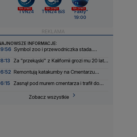
NA ŻYWO
NA ŻYWO
NA ŻYWO
TVN24
TVN24 BiS
"Fakty"
19:00
NAJNOWSZE INFORMACJE:
19:56
Symbol zoo i przewodniczka stada.
Wydrukowali szkielet słonicy Erny w 3D
18:13
Za "przekąski" z Kalifornii grozi mu 20 lat
więzienia
16:52
Remontują katakumby na Cmentarzu
Powązkowskim
16:15
Zasnął pod murem cmentarza i trafił do
aresztu
Zobacz wszystkie