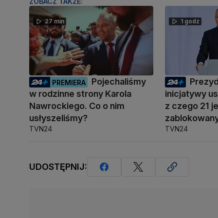
ZOBACZ TAKŻE:
27 min
1 godz
Pojechaliśmy
Prezyd
PREMIERA
w rodzinne strony Karola
inicjatywy 
Nawrockiego. Co o nim
z czego 21 j
usłyszeliśmy?
zablokowan
TVN24
TVN24
UDOSTĘPNIJ: