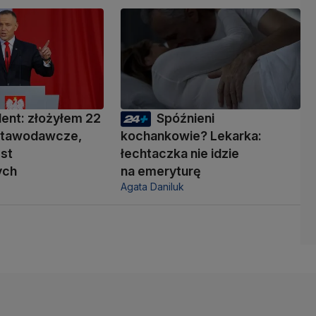
ent: złożyłem 22
Spóźnieni
ustawodawcze,
kochankowie? Lekarka:
est
łechtaczka nie idzie
ych
na emeryturę
Agata Daniluk