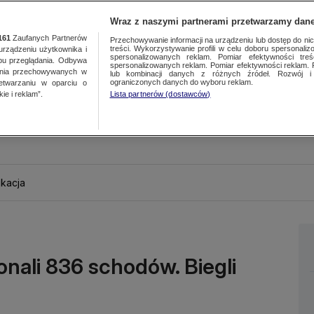
Wraz z naszymi partnerami przetwarzamy dane
161
Zaufanych Partnerów
Przechowywanie informacji na urządzeniu lub dostęp do nich.
treści. Wykorzystywanie profili w celu doboru spersonalizo
ządzeniu użytkownika i
spersonalizowanych reklam. Pomiar efektywności treś
bu przeglądania. Odbywa
spersonalizowanych reklam. Pomiar efektywności reklam. 
ania przechowywanych w
lub kombinacji danych z różnych źródeł. Rozwój i 
ograniczonych danych do wyboru reklam.
zetwarzaniu w oparciu o
ie i reklam”.
Lista partnerów (dostawców)
kacja
ali 836 schodów. Biegli