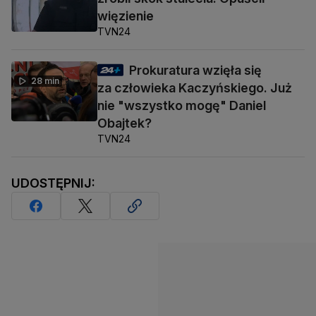
więzienie
TVN24
Prokuratura wzięła się
28 min
za człowieka Kaczyńskiego. Już
nie "wszystko mogę" Daniel
Obajtek?
TVN24
UDOSTĘPNIJ: