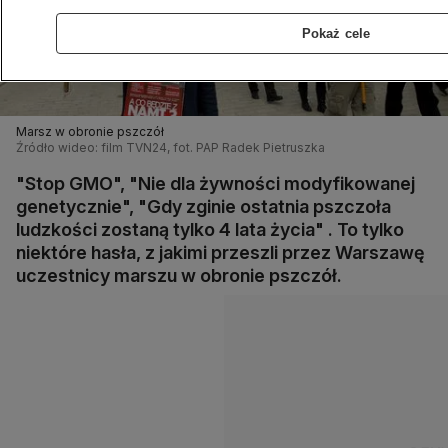
Pokaż cele
Marsz w obronie pszczół
Źródło wideo: film TVN24, fot. PAP Radek Pietruszka
"Stop GMO", "Nie dla żywności modyfikowanej
genetycznie", "Gdy zginie ostatnia pszczoła
ludzkości zostaną tylko 4 lata życia" . To tylko
niektóre hasła, z jakimi przeszli przez Warszawę
uczestnicy marszu w obronie pszczół.