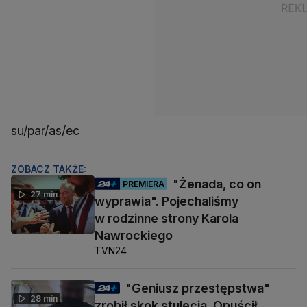
su/par/as/ec
ZOBACZ TAKŻE:
"Żenada, co on
PREMIERA
27 min
wyprawia". Pojechaliśmy
w rodzinne strony Karola
Nawrockiego
TVN24
"Geniusz przestępstwa"
28 min
zrobił skok stulecia. Opuścił