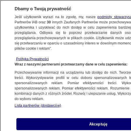
Dbamy o Twoją prywatność
Jeśli użytkownik wyrazi na to zgodę, my, nasze
podmioty stowarzys
Partnerów IAB oraz
30
innych Zaufanych Partnerów może przechowywa
WARSZAWA
użytkownika i uzyskiwać do nich dostęp w celu zapewnienia bardzi
przeglądania. Odbywa się to poprzez przetwarzanie danych os
przeglądania przechowywanych w plikach cookie. Użytkownik może udzie
NAJNOWSZE
się przetwarzaniu w oparciu o uzasadniony interes w dowolnym momencie
plików cookie i reklam”.
Marsz w obronie pszczół
Polityka Prywatności
Wraz z naszymi partnerami przetwarzamy dane w celu zapewnienia:
15.03.2012, 12:20
Przechowywanie informacji na urządzeniu lub dostęp do nich. Tworzeni
treści. Wykorzystywanie profili w celu doboru spersonalizowanych tr
Udostępnij
spersonalizowanych reklam. Pomiar efektywności treści. Wyko
spersonalizowanych reklam. Pomiar efektywności reklam. Rozumienie o
kombinacji danych z różnych źródeł. Rozwój i ulepszanie usług. Wykor
do wyboru reklam.
Lista partnerów (dostawców)
Akceptuję