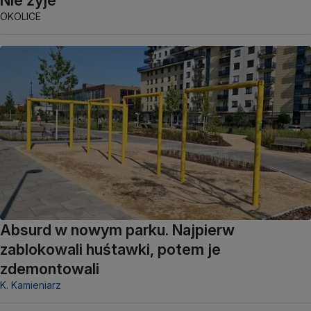
OKOLICE
Absurd w nowym parku. Najpierw
zablokowali huśtawki, potem je
zdemontowali
K. Kamieniarz