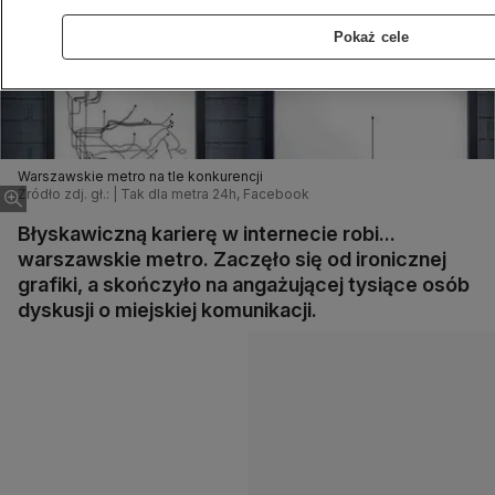
Pokaż cele
Warszawskie metro na tle konkurencji
Źródło zdj. gł.: | Tak dla metra 24h, Facebook
Błyskawiczną karierę w internecie robi...
warszawskie metro. Zaczęło się od ironicznej
grafiki, a skończyło na angażującej tysiące osób
dyskusji o miejskiej komunikacji.