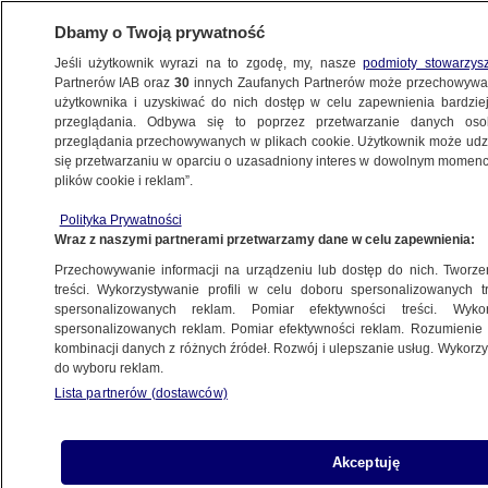
Dbamy o Twoją prywatność
Jeśli użytkownik wyrazi na to zgodę, my, nasze
podmioty stowarzys
Partnerów IAB oraz
30
innych Zaufanych Partnerów może przechowywa
WARSZAWA
użytkownika i uzyskiwać do nich dostęp w celu zapewnienia bardzi
przeglądania. Odbywa się to poprzez przetwarzanie danych os
przeglądania przechowywanych w plikach cookie. Użytkownik może udzie
NAJNOWSZE
się przetwarzaniu w oparciu o uzasadniony interes w dowolnym momencie
plików cookie i reklam”.
Jak długopis czy krzyż? Metro hitem
Polityka Prywatności
internetu
Wraz z naszymi partnerami przetwarzamy dane w celu zapewnienia:
Przechowywanie informacji na urządzeniu lub dostęp do nich. Tworzeni
19.07.2012, 15:48
treści. Wykorzystywanie profili w celu doboru spersonalizowanych tr
spersonalizowanych reklam. Pomiar efektywności treści. Wyko
spersonalizowanych reklam. Pomiar efektywności reklam. Rozumienie o
Udostępnij
kombinacji danych z różnych źródeł. Rozwój i ulepszanie usług. Wykor
do wyboru reklam.
Lista partnerów (dostawców)
Akceptuję