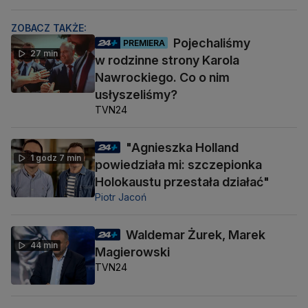
ZOBACZ TAKŻE:
Pojechaliśmy
PREMIERA
27 min
w rodzinne strony Karola
Nawrockiego. Co o nim
usłyszeliśmy?
TVN24
"Agnieszka Holland
1 godz 7 min
powiedziała mi: szczepionka
Holokaustu przestała działać"
Piotr Jacoń
Waldemar Żurek, Marek
44 min
Magierowski
TVN24