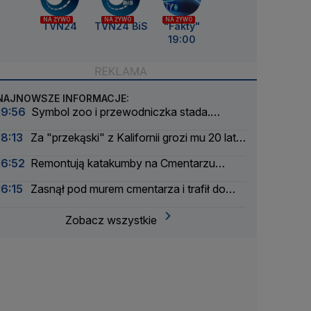
NA ŻYWO
NA ŻYWO
NA ŻYWO
TVN24
TVN24 BiS
"Fakty"
19:00
NAJNOWSZE INFORMACJE:
19:56
Symbol zoo i przewodniczka stada.
Wydrukowali szkielet słonicy Erny w 3D
18:13
Za "przekąski" z Kalifornii grozi mu 20 lat
więzienia
16:52
Remontują katakumby na Cmentarzu
Powązkowskim
16:15
Zasnął pod murem cmentarza i trafił do
aresztu
Zobacz wszystkie