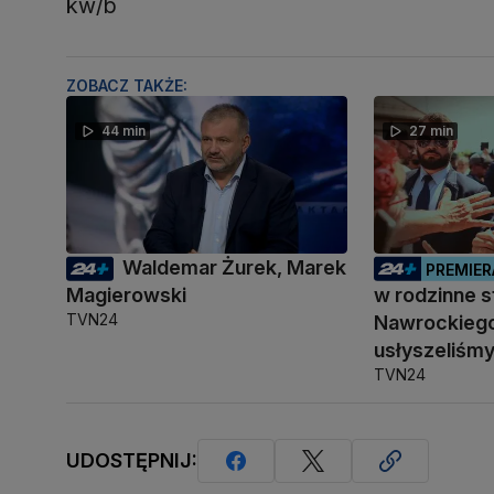
kw/b
ZOBACZ TAKŻE:
44 min
27 min
Waldemar Żurek, Marek
PREMIER
Magierowski
w rodzinne s
TVN24
Nawrockiego
usłyszeliśm
TVN24
UDOSTĘPNIJ: