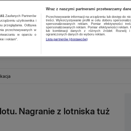
Wraz z naszymi partnerami przetwarzamy dane
161
Zaufanych Partnerów
Przechowywanie informacji na urządzeniu lub dostęp do nich.
treści. Wykorzystywanie profili w celu doboru spersonalizo
ządzeniu użytkownika i
spersonalizowanych reklam. Pomiar efektywności treś
bu przeglądania. Odbywa
spersonalizowanych reklam. Pomiar efektywności reklam. 
ania przechowywanych w
lub kombinacji danych z różnych źródeł. Rozwój i 
ograniczonych danych do wyboru reklam.
zetwarzaniu w oparciu o
ie i reklam”.
Lista partnerów (dostawców)
kacja
tu. Nagranie z lotniska tuż