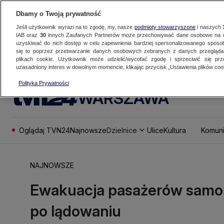
Dbamy o Twoją prywatność
Jeśli użytkownik wyrazi na to zgodę, my, nasze
podmioty stowarzyszone
i naszych
IAB oraz
30
innych Zaufanych Partnerów może przechowywać dane osobowe na ur
uzyskiwać do nich dostęp w celu zapewnienia bardziej spersonalizowanego sposo
się to poprzez przetwarzanie danych osobowych zebranych z danych przegląd
plikach cookie. Użytkownik może udzielić/wycofać zgodę i sprzeciwić się pr
uzasadniony interes w dowolnym momencie, klikając przycisk „Ustawienia plików cook
Polityka Prywatności
WARSZAWA
Oglądaj TVN24
Najnowsze
Dzielnice
Ulice
Kultura
Komuni
NAJNOWSZE
Ewakuacja pasażerów samolo
po lądowaniu