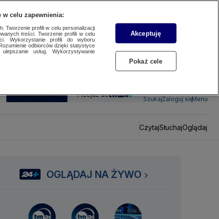
 w celu zapewnienia:
 Tworzenie profili w celu personalizacji
Akceptuję
wanych treści. Tworzenie profili w celu
ci. Wykorzystanie profili do wyboru
Rozumienie odbiorców dzięki statystyce
ulepszanie usług. Wykorzystywanie
Pokaż cele
SUBSKRYBUJ
Przejdź do
Szukaj
Zaloguj się
Menu
Czytaj
Słuchaj
Oglądaj
OGLĄDAJ NA ŻYWO