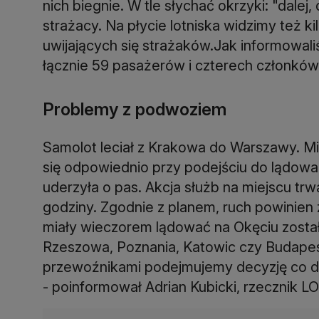
nich biegnie. W tle słychać okrzyki: "dalej
strażacy. Na płycie lotniska widzimy też k
uwijających się strażaków.Jak informowali
łącznie 59 pasażerów i czterech członków z
Problemy z podwoziem
Samolot leciał z Krakowa do Warszawy. Mi
się odpowiednio przy podejściu do lądowa
uderzyła o pas. Akcja służb na miejscu trw
godziny. Zgodnie z planem, ruch powinien
miały wieczorem lądować na Okęciu zostały
Rzeszowa, Poznania, Katowic czy Budapesz
przewoźnikami podejmujemy decyzję co do 
- poinformował Adrian Kubicki, rzecznik LO