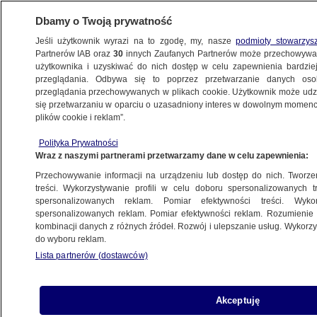
Dbamy o Twoją prywatność
Jeśli użytkownik wyrazi na to zgodę, my, nasze
podmioty stowarzys
Partnerów IAB oraz
30
innych Zaufanych Partnerów może przechowywa
WARSZAWA
użytkownika i uzyskiwać do nich dostęp w celu zapewnienia bardzi
przeglądania. Odbywa się to poprzez przetwarzanie danych os
przeglądania przechowywanych w plikach cookie. Użytkownik może udzie
WOLA
się przetwarzaniu w oparciu o uzasadniony interes w dowolnym momencie
plików cookie i reklam”.
Ulica Jana Olbrachta zyska nowy asfalt.
Polityka Prywatności
Utrudnienia
Wraz z naszymi partnerami przetwarzamy dane w celu zapewnienia:
Przechowywanie informacji na urządzeniu lub dostęp do nich. Tworzeni
15.07.2025, 06:43
treści. Wykorzystywanie profili w celu doboru spersonalizowanych tr
spersonalizowanych reklam. Pomiar efektywności treści. Wyko
Posłuchaj artykułu
spersonalizowanych reklam. Pomiar efektywności reklam. Rozumienie o
Czyta lektor AI
kombinacji danych z różnych źródeł. Rozwój i ulepszanie usług. Wykor
do wyboru reklam.
Lista partnerów (dostawców)
Akceptuję