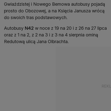
Gwiaździstej i Nowego Bemowa autobusy pojadą
prosto do Obozowej, a na Księcia Janusza wrócą
do swoich tras podstawowych.
Autobusy
N42
w noce z 19 na 20 i z 26 na 27 lipca
oraz z 1 na 2, z 2 na 3 i z 3 na 4 sierpnia ominą
Redutową ulicą Jana Olbrachta.