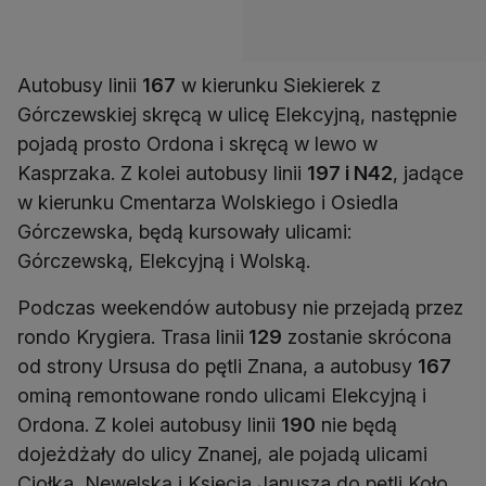
Autobusy linii
167
w kierunku Siekierek z
Górczewskiej skręcą w ulicę Elekcyjną, następnie
pojadą prosto Ordona i skręcą w lewo w
Kasprzaka. Z kolei autobusy linii
197 i N42
, jadące
w kierunku Cmentarza Wolskiego i Osiedla
Górczewska, będą kursowały ulicami:
Górczewską, Elekcyjną i Wolską.
Podczas weekendów autobusy nie przejadą przez
rondo Krygiera. Trasa linii
129
zostanie skrócona
od strony Ursusa do pętli Znana, a autobusy
167
ominą remontowane rondo ulicami Elekcyjną i
Ordona. Z kolei autobusy linii
190
nie będą
dojeżdżały do ulicy Znanej, ale pojadą ulicami
Ciołka, Newelską i Księcia Janusza do pętli Koło.