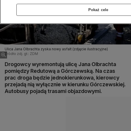
Pokaż cele
Ulica Jana Olbrachta zyska nowy asfalt (zdjęcie ilustracyjne)
Źródło zdj. gł.: ZDM
Drogowcy wyremontują ulicę Jana Olbrachta
pomiędzy Redutową a Górczewską. Na czas
prac droga będzie jednokierunkowa, kierowcy
przejadą nią wyłącznie w kierunku Górczewskiej.
Autobusy pojadą trasami objazdowymi.