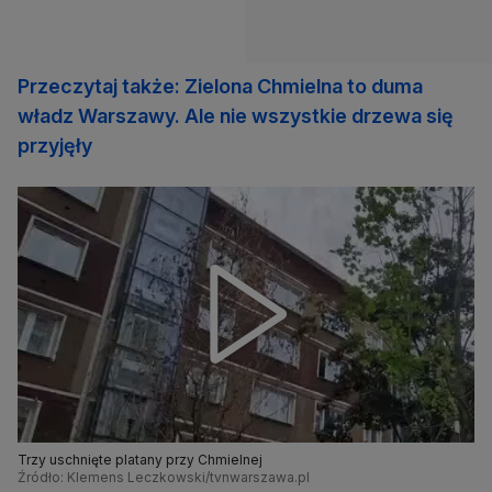
Przeczytaj także: Zielona Chmielna to duma
władz Warszawy. Ale nie wszystkie drzewa się
przyjęły
Trzy uschnięte platany przy Chmielnej
Źródło: Klemens Leczkowski/tvnwarszawa.pl