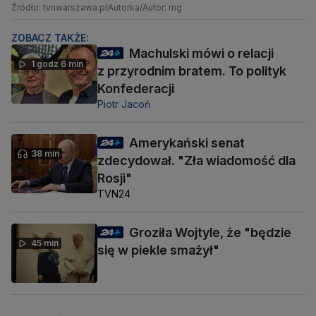
Źródło: tvnwarszawa.pl
Autorka/Autor: mg
ZOBACZ TAKŻE:
Machulski mówi o relacji
1 godz 6 min
z przyrodnim bratem. To polityk
Konfederacji
Piotr Jacoń
Amerykański senat
38 min
zdecydował. "Zła wiadomość dla
Rosji"
TVN24
Groziła Wojtyle, że "będzie
45 min
się w piekle smażył"