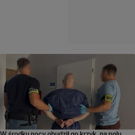
W środku nocy obudził go krzyk, na polu