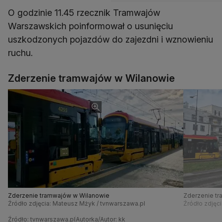
O godzinie 11.45 rzecznik Tramwajów
Warszawskich poinformował o usunięciu
uszkodzonych pojazdów do zajezdni i wznowieniu
ruchu.
Zderzenie tramwajów w Wilanowie
Zderzenie tramwajów w Wilanowie
Zderzenie t
Źródło zdjęcia: Mateusz Mżyk / tvnwarszawa.pl
Źródło zdjęc
Źródło: tvnwarszawa.pl
Autorka/Autor: kk