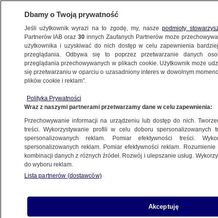
Dbamy o Twoją prywatność
Jeśli użytkownik wyrazi na to zgodę, my, nasze
podmioty stowarzys
Partnerów IAB oraz
30
innych Zaufanych Partnerów może przechowywa
WARSZAWA
użytkownika i uzyskiwać do nich dostęp w celu zapewnienia bardzi
przeglądania. Odbywa się to poprzez przetwarzanie danych os
przeglądania przechowywanych w plikach cookie. Użytkownik może udzie
ULICE
się przetwarzaniu w oparciu o uzasadniony interes w dowolnym momencie
plików cookie i reklam”.
Zderzenie tramwajów w Wilanowie. Wśród
Polityka Prywatności
poszkodowanych motorniczy i dwoje
Wraz z naszymi partnerami przetwarzamy dane w celu zapewnienia:
dzieci
Przechowywanie informacji na urządzeniu lub dostęp do nich. Tworzeni
treści. Wykorzystywanie profili w celu doboru spersonalizowanych tr
7.02.2025, 10:34
Aktualizacja:
7.02.2025, 11:15
spersonalizowanych reklam. Pomiar efektywności treści. Wyko
spersonalizowanych reklam. Pomiar efektywności reklam. Rozumienie o
kombinacji danych z różnych źródeł. Rozwój i ulepszanie usług. Wykor
Udostępnij
do wyboru reklam.
Lista partnerów (dostawców)
Akceptuję