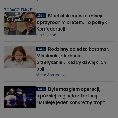
ZOBACZ TAKŻE:
Machulski mówi o relacji
1 godz 6 min
z przyrodnim bratem. To polityk
Konfederacji
Piotr Jacoń
Rodzinny obiad to koszmar.
Mlaskanie, siorbanie,
przełykanie… każdy dźwięk ich
boli
Marta Abramczyk
Była mózgiem operacji,
45 min
a później zaginęła z fortuną.
"Istnieje jeden konkretny trop"