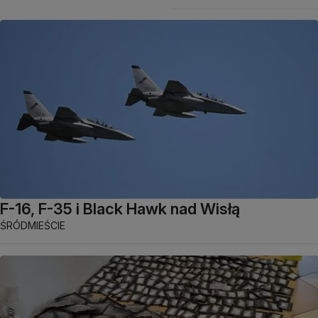
F-16, F-35 i Black Hawk nad Wisłą
ŚRÓDMIEŚCIE