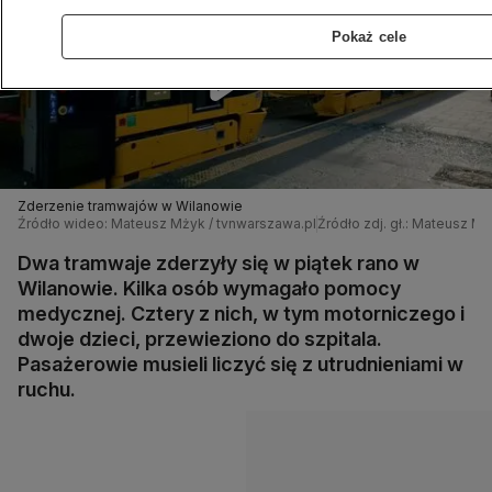
Pokaż cele
Zderzenie tramwajów w Wilanowie
Źródło wideo: Mateusz Mżyk / tvnwarszawa.pl
Źródło zdj. gł.: Mateusz M
Dwa tramwaje zderzyły się w piątek rano w
Wilanowie. Kilka osób wymagało pomocy
medycznej. Cztery z nich, w tym motorniczego i
dwoje dzieci, przewieziono do szpitala.
Pasażerowie musieli liczyć się z utrudnieniami w
ruchu.