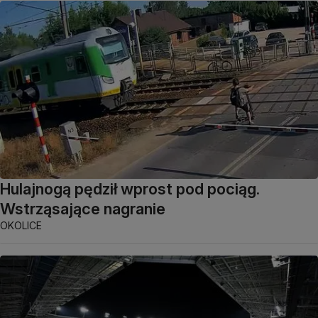
Hulajnogą pędził wprost pod pociąg.
Wstrząsające nagranie
OKOLICE