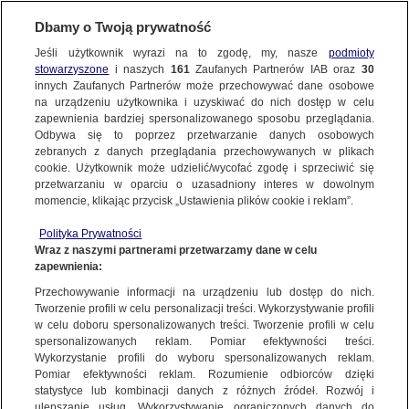
Dbamy o Twoją prywatność
WARSZAWA
Jeśli użytkownik wyrazi na to zgodę, my, nasze
podmioty
stowarzyszone
i naszych
161
Zaufanych Partnerów IAB oraz
30
OKOLICE
innych Zaufanych Partnerów może przechowywać dane osobowe
na urządzeniu użytkownika i uzyskiwać do nich dostęp w celu
Nie żyje kobieta, zarzuty dla jej znajomego
zapewnienia bardziej spersonalizowanego sposobu przeglądania.
Odbywa się to poprzez przetwarzanie danych osobowych
29.03.2025, 14:25
zebranych z danych przeglądania przechowywanych w plikach
cookie. Użytkownik może udzielić/wycofać zgodę i sprzeciwić się
przetwarzaniu w oparciu o uzasadniony interes w dowolnym
Udostępnij
momencie, klikając przycisk „Ustawienia plików cookie i reklam”.
Polityka Prywatności
Wraz z naszymi partnerami przetwarzamy dane w celu
zapewnienia:
Przechowywanie informacji na urządzeniu lub dostęp do nich.
Tworzenie profili w celu personalizacji treści. Wykorzystywanie profili
w celu doboru spersonalizowanych treści. Tworzenie profili w celu
spersonalizowanych reklam. Pomiar efektywności treści.
Wykorzystanie profili do wyboru spersonalizowanych reklam.
Pomiar efektywności reklam. Rozumienie odbiorców dzięki
statystyce lub kombinacji danych z różnych źródeł. Rozwój i
ulepszanie usług. Wykorzystywanie ograniczonych danych do