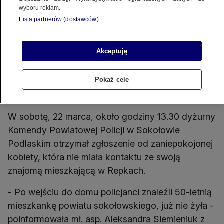
wyboru reklam.
Lista partnerów (dostawców)
41-latek został zatrzymany
Źródło wideo: KPP Sokołów Podlaski
Źródło zdj. gł.: KPP w Sokołowie Po
Akceptuję
Policjanci w jednym z domów w Repkach na
Mazowszu znaleźli ciało 50-letniej kobiety. Jej
Pokaż cele
znajomy, 41-latek, usłyszał zarzuty, grozi mu
dożywocie.
W sobotę, 22 marca, około godziny 13.30 dyżurny
Komendy Powiatowej Policji w Sokołowie
Podlaskim otrzymał zgłoszenie od zaniepokojonej
kobiety, która nie miała kontaktu ze swoją
znajomą mieszkającą w Repkach.
- Po wejściu do domu policjanci znaleźli 50-letnią
mieszkankę powiatu sokołowskiego, już nie żyła -
poinformowała mł. asp. Aleksandra Siemieniuk z