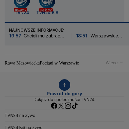
NA ŻYWO
NA ŻYWO
TVN24
TVN24 BiS
NAJNOWSZE INFORMACJE:
19:57
Chcieli mu zabrać
18:51
Warszawskie
kluczyki i powiedzieli, że są
latarnie będą potrafiły
policjantami. Wtedy "rzucił
więcej
się do ucieczki"
Więcej
Rawa Mazowiecka
Pociągi w Warszawie
Powstanie Warszawskie
Remonty dróg
Tomaszów Mazowiecki
PKP Energetyka
GDDKiA
Koleje Mazowieckie
Droga ekspresowa S17
Droga ekspresowa S8
DK8
Ząbki
Autostrada A2
Powrót do góry
PKP Cargo
Suwałki
Tarchomin
Stara Miłosna
Dołącz do społeczności TVN24:
Sulejówek
Serock
Sadyba
Siekierki
Siedlce
Słodowiec
Służew
Raszyn
Sochaczew
Sady Żoliborskie
TVN24 na żywo
Rada Warszawy
Pułtusk
Rafał Trzaskowski
Prezydent RP
Pruszków
Radzymin
Rakowiec
Płońsk
TVN24 BiS na żywo