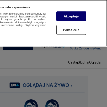
 w celu zapewnienia:
 Tworzenie profili w celu personalizacji
Akceptuję
wanych treści. Tworzenie profili w celu
ci. Wykorzystanie profili do wyboru
Rozumienie odbiorców dzięki statystyce
ulepszanie usług. Wykorzystywanie
Pokaż cele
SUBSKRYBUJ
Przejdź do
Szukaj
Zaloguj się
Menu
Czytaj
Słuchaj
Oglądaj
OGLĄDAJ NA ŻYWO