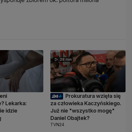
28 min
eni
Prokuratura wzięła się
? Lekarka:
za człowieka Kaczyńskiego.
ie idzie
Już nie "wszystko mogę"
ę
Daniel Obajtek?
TVN24