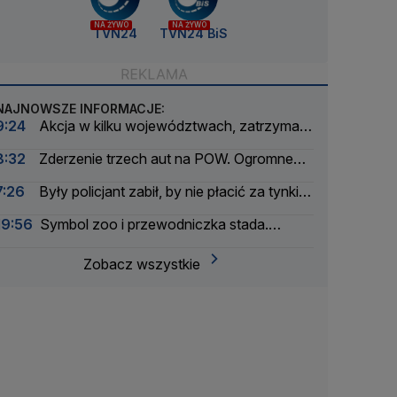
NA ŻYWO
NA ŻYWO
TVN24
TVN24 BiS
NAJNOWSZE INFORMACJE:
9:24
Akcja w kilku województwach, zatrzymali
sześć osób
8:32
Zderzenie trzech aut na POW. Ogromne
utrudnienia w ruchu
7:26
Były policjant zabił, by nie płacić za tynki.
Jego żona: nie mam za co przepraszać
19:56
Symbol zoo i przewodniczka stada.
Wydrukowali szkielet słonicy Erny w 3D
Zobacz wszystkie