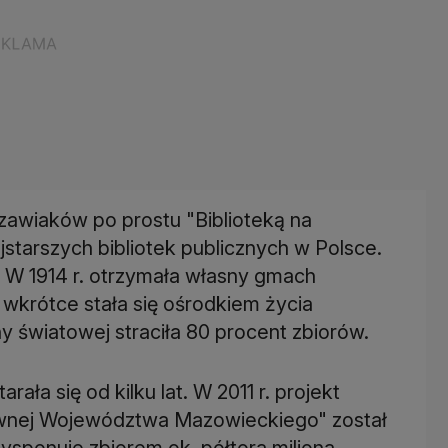
zawiaków po prostu "Biblioteką na
jstarszych bibliotek publicznych w Polsce.
j, W 1914 r. otrzymała własny gmach
wkrótce stała się ośrodkiem życia
y światowej straciła 80 procent zbiorów.
ała się od kilku lat. W 2011 r. projekt
ównej Województwa Mazowieckiego" został
sponuje zbiorem ok. półtora miliona