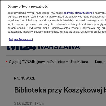
Dbamy o Twoją prywatność
Jeśli użytkownik wyrazi na to zgodę, my, nasze
podmioty stowarzyszone
i naszych
IAB oraz
30
innych Zaufanych Partnerów może przechowywać dane osobowe na ur
uzyskiwać do nich dostęp w celu zapewnienia bardziej spersonalizowanego sposo
się to poprzez przetwarzanie danych osobowych zebranych z danych przegląd
plikach cookie. Użytkownik może udzielić/wycofać zgodę i sprzeciwić się pr
uzasadniony interes w dowolnym momencie, klikając przycisk „Ustawienia plików cook
Polityka Prywatności
WARSZAWA
Oglądaj TVN24
Najnowsze
Dzielnice
Ulice
Kultura
Komuni
NAJNOWSZE
Biblioteka przy Koszykowej
31.08.2011, 17:53