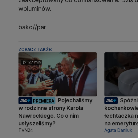
woluminów.
bako//par
ZOBACZ TAKŻE:
27 min
Pojechaliśmy
Spóźni
PREMIERA
w rodzinne strony Karola
kochankowie
Nawrockiego. Co o nim
łechtaczka n
usłyszeliśmy?
na emerytur
TVN24
Agata Daniluk