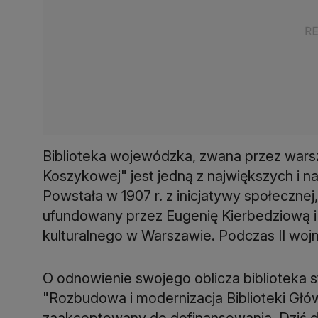
Biblioteka wojewódzka, zwana przez wars
Koszykowej" jest jedną z największych i na
Powstała w 1907 r. z inicjatywy społeczne
ufundowany przez Eugenię Kierbedziową i 
kulturalnego w Warszawie. Podczas II wojn
O odnowienie swojego oblicza biblioteka star
"Rozbudowa i modernizacja Biblioteki Gł
zaakceptowany do dofinansowania. Dziś dy