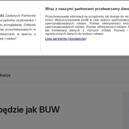
Wraz z naszymi partnerami przetwarzamy dane
161
Zaufanych Partnerów
Przechowywanie informacji na urządzeniu lub dostęp do nich.
treści. Wykorzystywanie profili w celu doboru spersonalizo
ządzeniu użytkownika i
spersonalizowanych reklam. Pomiar efektywności treś
bu przeglądania. Odbywa
spersonalizowanych reklam. Pomiar efektywności reklam. 
ania przechowywanych w
lub kombinacji danych z różnych źródeł. Rozwój i 
ograniczonych danych do wyboru reklam.
zetwarzaniu w oparciu o
ie i reklam”.
Lista partnerów (dostawców)
kacja
 będzie jak BUW