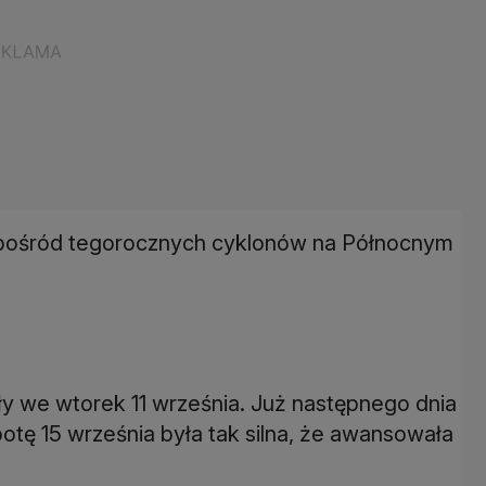
 spośród tegorocznych cyklonów na Północnym
iły we wtorek 11 września. Już następnego dnia
botę 15 września była tak silna, że awansowała