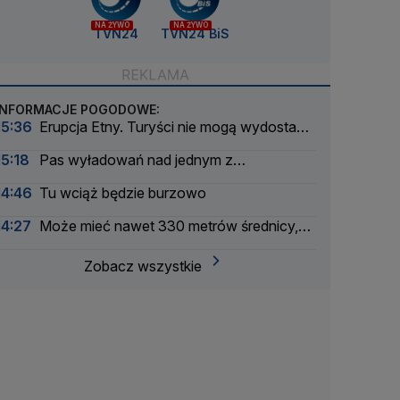
NA ŻYWO
NA ŻYWO
TVN24
TVN24 BiS
INFORMACJE POGODOWE:
15:36
Erupcja Etny. Turyści nie mogą wydostać
się z Sycylii
15:18
Pas wyładowań nad jednym z
województw
14:46
Tu wciąż będzie burzowo
14:27
Może mieć nawet 330 metrów średnicy,
niedługo przeleci obok Ziemi
Zobacz wszystkie