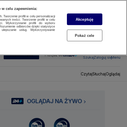
 w celu zapewnienia:
 Tworzenie profili w celu personalizacji
Akceptuję
wanych treści. Tworzenie profili w celu
ci. Wykorzystanie profili do wyboru
Rozumienie odbiorców dzięki statystyce
ulepszanie usług. Wykorzystywanie
Pokaż cele
SUBSKRYBUJ
Przejdź do
Szukaj
Zaloguj się
Menu
Czytaj
Słuchaj
Oglądaj
OGLĄDAJ NA ŻYWO