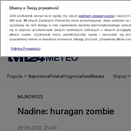
Dbamy o Twoją prywatność
Jeśli użytkownik wyrazi na to zgodę, my, nasze
podmioty stowarzyszone
i naszych
IAB oraz
30
innych Zaufanych Partnerów może przechowywać dane osobowe na ur
uzyskiwać do nich dostęp w celu zapewnienia bardziej spersonalizowanego sposo
się to poprzez przetwarzanie danych osobowych zebranych z danych przegląd
plikach cookie. Użytkownik może udzielić/wycofać zgodę i sprzeciwić się pr
uzasadniony interes w dowolnym momencie, klikając przycisk „Ustawienia plików cook
Polityka Prywatności
METEO
Pogoda
Najnowsze
Polska
Prognoza
Świat
Nauka
Więcej
NAJNOWSZE
Nadine: huragan zombie
29.09.2012, 20:49