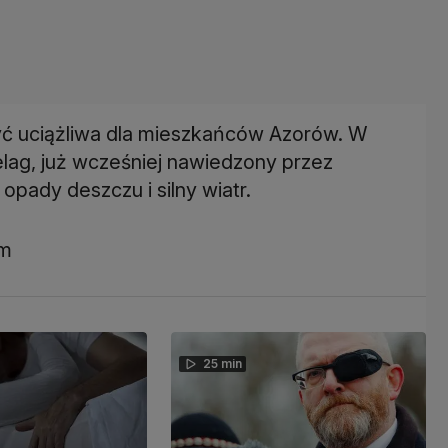
ć uciążliwa dla mieszkańców Azorów. W
elag, już wcześniej nawiedzony przez
pady deszczu i silny wiatr.
om
25 min