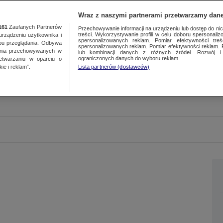
Wraz z naszymi partnerami przetwarzamy dane
161
Zaufanych Partnerów
Przechowywanie informacji na urządzeniu lub dostęp do nich.
treści. Wykorzystywanie profili w celu doboru spersonalizo
ządzeniu użytkownika i
spersonalizowanych reklam. Pomiar efektywności treś
bu przeglądania. Odbywa
spersonalizowanych reklam. Pomiar efektywności reklam. 
ania przechowywanych w
lub kombinacji danych z różnych źródeł. Rozwój i 
ograniczonych danych do wyboru reklam.
zetwarzaniu w oparciu o
ie i reklam”.
Lista partnerów (dostawców)