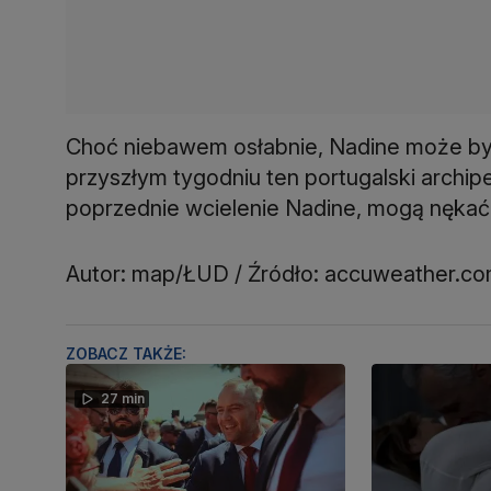
Choć niebawem osłabnie, Nadine może by
przyszłym tygodniu ten portugalski archip
poprzednie wcielenie Nadine, mogą nękać o
Autor: map/ŁUD / Źródło: accuweather.c
ZOBACZ TAKŻE:
27 min