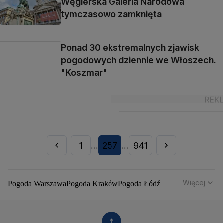
Węgierska Galeria Narodowa
tymczasowo zamknięta
Ponad 30 ekstremalnych zjawisk
pogodowych dziennie we Włoszech.
"Koszmar"
1
257
941
...
...
Więcej
Pogoda Warszawa
Pogoda Kraków
Pogoda Łódź
Pogoda Wrocław
Pogoda Poznań
Pogoda Gdańsk
Pogoda Szczecin
Pogoda Bydgoszcz
Pogoda Lublin
Pogoda Białystok
Pogoda Katowice
Pogoda Kielce