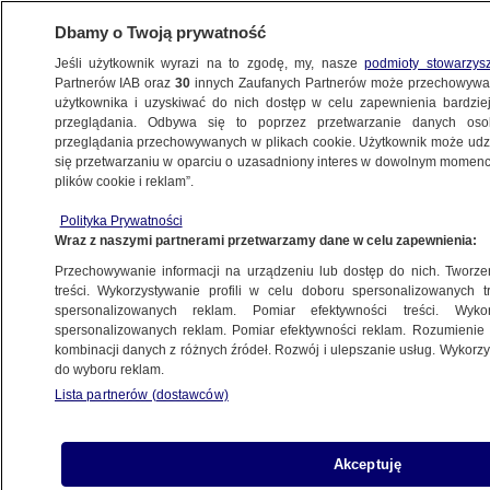
Dbamy o Twoją prywatność
Jeśli użytkownik wyrazi na to zgodę, my, nasze
podmioty stowarzys
Partnerów IAB oraz
30
innych Zaufanych Partnerów może przechowywa
METEO
użytkownika i uzyskiwać do nich dostęp w celu zapewnienia bardzi
przeglądania. Odbywa się to poprzez przetwarzanie danych os
przeglądania przechowywanych w plikach cookie. Użytkownik może udzie
ŚWIAT
się przetwarzaniu w oparciu o uzasadniony interes w dowolnym momencie
plików cookie i reklam”.
El Nino może rządzić pogodą także
zimą
Polityka Prywatności
Wraz z naszymi partnerami przetwarzamy dane w celu zapewnienia:
Przechowywanie informacji na urządzeniu lub dostęp do nich. Tworzeni
treści. Wykorzystywanie profili w celu doboru spersonalizowanych tr
spersonalizowanych reklam. Pomiar efektywności treści. Wyko
O poranku jest prawie 40 stopni.
spersonalizowanych reklam. Pomiar efektywności reklam. Rozumienie o
Kolejna fala upałów w Hiszpanii
kombinacji danych z różnych źródeł. Rozwój i ulepszanie usług. Wykor
do wyboru reklam.
Lista partnerów (dostawców)
Powódź w Norwegii. "Następne dwa
do trzech dni będą krytyczne"
Akceptuję