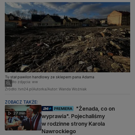
Tu stał pawilon handlowy ze sklepem pana Adama
Źródło zdjęcia: ww
Źródło: tvn24.pl
Autorka/Autor: Wanda Woźniak
ZOBACZ TAKŻE:
"Żenada, co on
PREMIERA
27 min
wyprawia". Pojechaliśmy
w rodzinne strony Karola
Nawrockiego