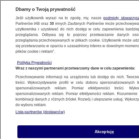
Dbamy o Twoją prywatność
Jeśli użytkownik wyrazi na to zgodę, my, nasze
podmioty stowarzys
Partnerów IAB oraz
30
innych Zaufanych Partnerów może przechowywa
użytkownika i uzyskiwać do nich dostęp w celu zapewnienia bardzi
przeglądania. Odbywa się to poprzez przetwarzanie danych os
przeglądania przechowywanych w plikach cookie. Użytkownik może udzie
"GDZIE JA CHOINKĘ POSTAWIĘ?". MIKROHISTORIE
się przetwarzaniu w oparciu o uzasadniony interes w dowolnym momencie
plików cookie i reklam”.
Widoki
Polityka Prywatności
Wraz z naszymi partnerami przetwarzamy dane w celu zapewnienia:
23.12.2024, 08:20
Przechowywanie informacji na urządzeniu lub dostęp do nich. Tworzeni
treści. Wykorzystywanie profili w celu doboru spersonalizowanych tr
Udostępnij
spersonalizowanych reklam. Pomiar efektywności treści. Wyko
spersonalizowanych reklam. Pomiar efektywności reklam. Rozumienie o
kombinacji danych z różnych źródeł. Rozwój i ulepszanie usług. Wykor
do wyboru reklam.
Lista partnerów (dostawców)
Akceptuję