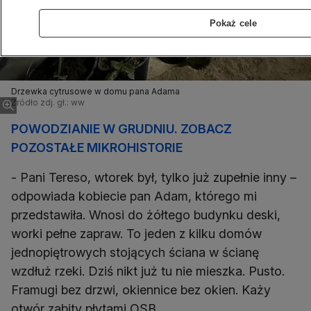
Pokaż cele
Drzewka cytrusowe w domu pana Adama
Źródło zdj. gł.: ww
POWODZIANIE W GRUDNIU. ZOBACZ
POZOSTAŁE MIKROHISTORIE
- Pani Tereso, wtorek był, tylko już zupełnie inny –
odpowiada kobiecie pan Adam, którego mi
przedstawiła. Wnosi do żółtego budynku deski,
worki pełne zapraw. To jeden z kilku domów
jednopiętrowych stojących ściana w ścianę
wzdłuż rzeki. Dziś nikt już tu nie mieszka. Pusto.
Framugi bez drzwi, okiennice bez okien. Każy
otwór zabity płytami OSB.