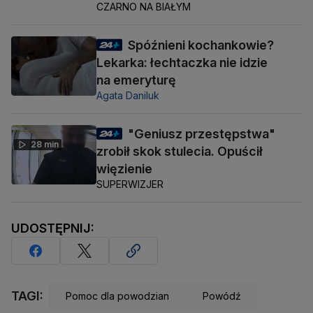
CZARNO NA BIAŁYM
Spóźnieni kochankowie?
Lekarka: łechtaczka nie idzie
na emeryturę
Agata Daniluk
"Geniusz przestępstwa"
28 min
zrobił skok stulecia. Opuścił
więzienie
SUPERWIZJER
UDOSTĘPNIJ:
TAGI:
Pomoc dla powodzian
Powódź