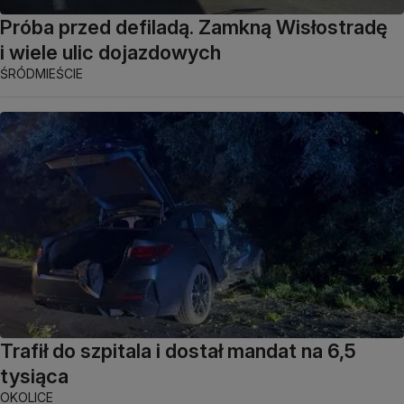
Próba przed defiladą. Zamkną Wisłostradę
i wiele ulic dojazdowych
ŚRÓDMIEŚCIE
Trafił do szpitala i dostał mandat na 6,5
tysiąca
OKOLICE