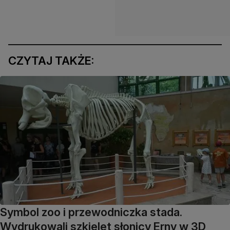
CZYTAJ TAKŻE:
Symbol zoo i przewodniczka stada.
Wydrukowali szkielet słonicy Erny w 3D