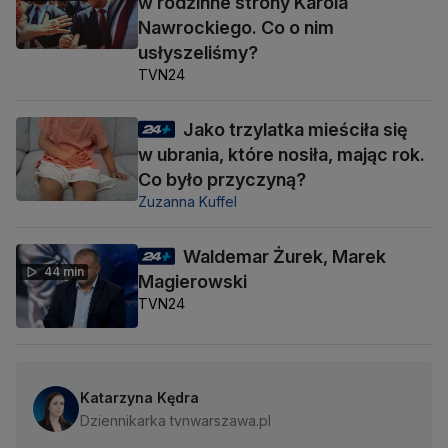
w rodzinne strony Karola
Nawrockiego. Co o nim
usłyszeliśmy?
TVN24
Jako trzylatka mieściła się
w ubrania, które nosiła, mając rok.
Co było przyczyną?
Zuzanna Kuffel
Waldemar Żurek, Marek
44 min
Magierowski
TVN24
Katarzyna Kędra
Dziennikarka tvnwarszawa.pl