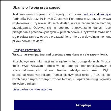
Dbamy o Twoją prywatność
Jeśli użytkownik wyrazi na to zgodę, my, nasze
podmioty stowarzys
Partnerów IAB oraz
30
innych Zaufanych Partnerów może przechowywa
WARSZAWA
użytkownika i uzyskiwać do nich dostęp w celu zapewnienia bardzi
przeglądania. Odbywa się to poprzez przetwarzanie danych os
przeglądania przechowywanych w plikach cookie. Użytkownik może udzie
WILANÓW
się przetwarzaniu w oparciu o uzasadniony interes w dowolnym momencie
plików cookie i reklam”.
Koniec poszukiwań 17-letniej Koreanki
Polityka Prywatności
Wraz z naszymi partnerami przetwarzamy dane w celu zapewnienia:
Oprac.
Katarzyna Kędra
Przechowywanie informacji na urządzeniu lub dostęp do nich. Tworzeni
11.06.2026, 08:37
treści. Wykorzystywanie profili w celu doboru spersonalizowanych tr
spersonalizowanych reklam. Pomiar efektywności treści. Wyko
spersonalizowanych reklam. Pomiar efektywności reklam. Rozumienie o
Posłuchaj artykułu
kombinacji danych z różnych źródeł. Rozwój i ulepszanie usług. Wykor
Czyta lektor AI
do wyboru reklam.
Lista partnerów (dostawców)
Akceptuję