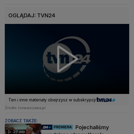
OGLĄDAJ: TVN24
Ten i inne materiały obejrzysz w subskrypcji
Źródło: tvnwarszawa.pl
ZOBACZ TAKŻE:
Pojechaliśmy
PREMIERA
27 min