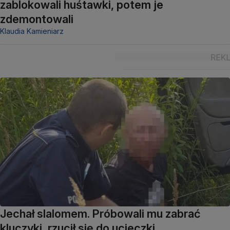
zablokowali huśtawki, potem je
zdemontowali
Klaudia Kamieniarz
Jechał slalomem. Próbowali mu zabrać
kluczyki, rzucił się do ucieczki