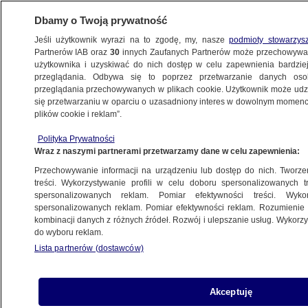
Dbamy o Twoją prywatność
Jeśli użytkownik wyrazi na to zgodę, my, nasze
podmioty stowarzys
Partnerów IAB oraz
30
innych Zaufanych Partnerów może przechowywa
WARSZAWA
użytkownika i uzyskiwać do nich dostęp w celu zapewnienia bardzi
przeglądania. Odbywa się to poprzez przetwarzanie danych os
przeglądania przechowywanych w plikach cookie. Użytkownik może udzie
OKOLICE
się przetwarzaniu w oparciu o uzasadniony interes w dowolnym momencie
plików cookie i reklam”.
Zderzenie porsche i samochodu
Polityka Prywatności
przewożącego konie. Utrudnienia na A2
Wraz z naszymi partnerami przetwarzamy dane w celu zapewnienia:
Przechowywanie informacji na urządzeniu lub dostęp do nich. Tworzeni
29.09.2023, 18:32
treści. Wykorzystywanie profili w celu doboru spersonalizowanych tr
spersonalizowanych reklam. Pomiar efektywności treści. Wyko
spersonalizowanych reklam. Pomiar efektywności reklam. Rozumienie o
Udostępnij
kombinacji danych z różnych źródeł. Rozwój i ulepszanie usług. Wykor
do wyboru reklam.
Lista partnerów (dostawców)
Akceptuję