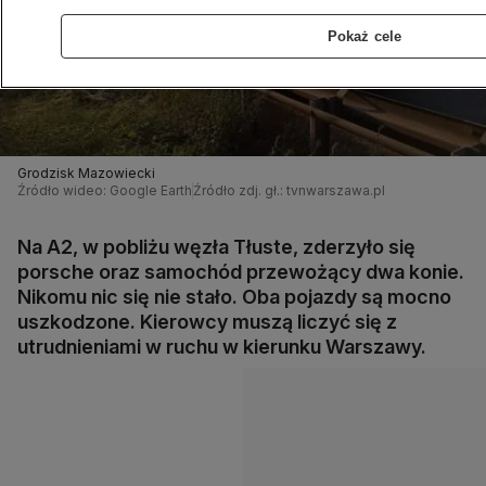
Pokaż cele
Grodzisk Mazowiecki
Źródło wideo: Google Earth
Źródło zdj. gł.: tvnwarszawa.pl
Na A2, w pobliżu węzła Tłuste, zderzyło się
porsche oraz samochód przewożący dwa konie.
Nikomu nic się nie stało. Oba pojazdy są mocno
uszkodzone. Kierowcy muszą liczyć się z
utrudnieniami w ruchu w kierunku Warszawy.