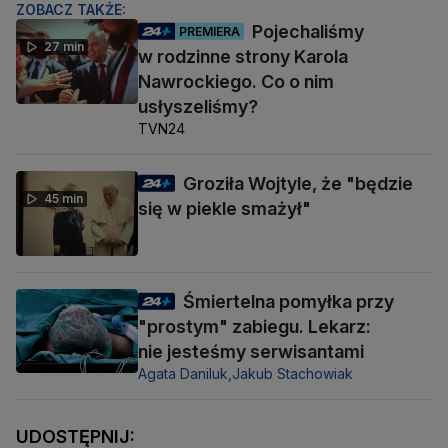
ZOBACZ TAKŻE:
Pojechaliśmy
PREMIERA
27 min
w rodzinne strony Karola
Nawrockiego. Co o nim
usłyszeliśmy?
TVN24
Groziła Wojtyle, że "będzie
45 min
się w piekle smażył"
Śmiertelna pomyłka przy
"prostym" zabiegu. Lekarz:
nie jesteśmy serwisantami
Agata Daniluk,
Jakub Stachowiak
UDOSTĘPNIJ: