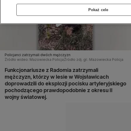
Pokaż cele
Policjanci zatrzymali dwóch mężczyzn
Źródło wideo: Mazowiecka Policja
Źródło zdj. gł.: Mazowiecka Policja
Funkcjonariusze z Radomia zatrzymali
mężczyzn, którzy w lesie w Wojsławicach
doprowadzili do eksplozji pocisku artyleryjskiego
pochodzącego prawdopodobnie z okresu II
wojny światowej.