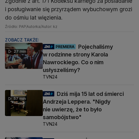
Zgodnie z art. 171 Kodeksu karnego za posiadanie
i posługiwanie się przyrządem wybuchowym grozi
do ośmiu lat więzienia.
Źródło: PAP
Autorka/Autor: kz
ZOBACZ TAKŻE:
Pojechaliśmy
PREMIERA
27 min
w rodzinne strony Karola
Nawrockiego. Co o nim
usłyszeliśmy?
TVN24
Dziś mija 15 lat od śmierci
57 min
Andrzeja Leppera. "Nigdy
nie uwierzę, że to było
samobójstwo"
TVN24