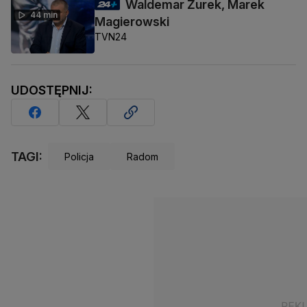
Waldemar Żurek, Marek
44 min
Magierowski
TVN24
UDOSTĘPNIJ:
TAGI:
Policja
Radom