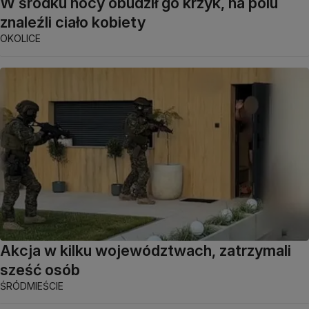
W środku nocy obudził go krzyk, na polu
znaleźli ciało kobiety
OKOLICE
Akcja w kilku województwach, zatrzymali
sześć osób
ŚRÓDMIEŚCIE