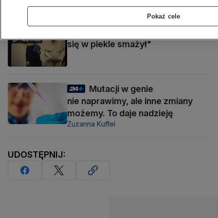
TVN24
Pokaż cele
Groziła Wojtyle, że "będzie
45 min
się w piekle smażył"
Mutacji w genie
nie naprawimy, ale inne zmiany
możemy. To daje nadzieję
Zuzanna Kuffel
UDOSTĘPNIJ: