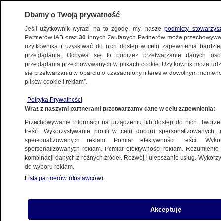
Dbamy o Twoją prywatność
Jeśli użytkownik wyrazi na to zgodę, my, nasze
podmioty stowarzys
Partnerów IAB oraz
30
innych Zaufanych Partnerów może przechowywa
WARSZAWA
użytkownika i uzyskiwać do nich dostęp w celu zapewnienia bardzi
przeglądania. Odbywa się to poprzez przetwarzanie danych os
przeglądania przechowywanych w plikach cookie. Użytkownik może udzie
NAJNOWSZE
się przetwarzaniu w oparciu o uzasadniony interes w dowolnym momencie
plików cookie i reklam”.
Pub Indeks
Polityka Prywatności
Wraz z naszymi partnerami przetwarzamy dane w celu zapewnienia:
12.11.2010, 15:50
Przechowywanie informacji na urządzeniu lub dostęp do nich. Tworzeni
treści. Wykorzystywanie profili w celu doboru spersonalizowanych tr
Udostępnij
spersonalizowanych reklam. Pomiar efektywności treści. Wyko
spersonalizowanych reklam. Pomiar efektywności reklam. Rozumienie o
kombinacji danych z różnych źródeł. Rozwój i ulepszanie usług. Wykor
ZOBACZ TAKŻE:
do wyboru reklam.
Pojechaliśmy
PREMIERA
Lista partnerów (dostawców)
27 min
w rodzinne strony Karola
Nawrockiego. Co o nim
Akceptuję
usłyszeliśmy?