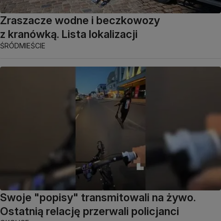
Zraszacze wodne i beczkowozy
z kranówką. Lista lokalizacji
ŚRÓDMIEŚCIE
Swoje "popisy" transmitowali na żywo.
Ostatnią relację przerwali policjanci