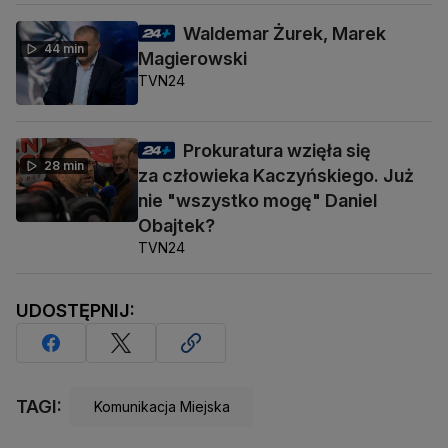
Waldemar Żurek, Marek
44 min
Magierowski
TVN24
Prokuratura wzięła się
28 min
za człowieka Kaczyńskiego. Już
nie "wszystko mogę" Daniel
Obajtek?
TVN24
UDOSTĘPNIJ:
TAGI:
Komunikacja Miejska