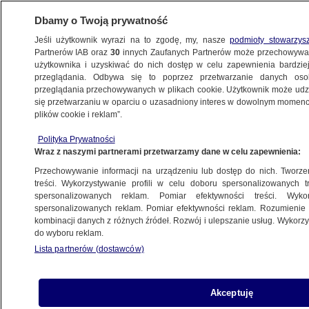
Dbamy o Twoją prywatność
Jeśli użytkownik wyrazi na to zgodę, my, nasze
podmioty stowarzys
Partnerów IAB oraz
30
innych Zaufanych Partnerów może przechowywa
WARSZAWA
użytkownika i uzyskiwać do nich dostęp w celu zapewnienia bardzi
przeglądania. Odbywa się to poprzez przetwarzanie danych os
przeglądania przechowywanych w plikach cookie. Użytkownik może udzie
KOMUNIKACJA
się przetwarzaniu w oparciu o uzasadniony interes w dowolnym momencie
plików cookie i reklam”.
Warszawa rusza po nowe tramwaje.
Polityka Prywatności
"Jeden z większych przetargów
Wraz z naszymi partnerami przetwarzamy dane w celu zapewnienia:
w tej części Europy"
Przechowywanie informacji na urządzeniu lub dostęp do nich. Tworzeni
treści. Wykorzystywanie profili w celu doboru spersonalizowanych tr
11.02.2025, 21:50
spersonalizowanych reklam. Pomiar efektywności treści. Wyko
spersonalizowanych reklam. Pomiar efektywności reklam. Rozumienie o
kombinacji danych z różnych źródeł. Rozwój i ulepszanie usług. Wykor
Udostępnij
do wyboru reklam.
Lista partnerów (dostawców)
Akceptuję