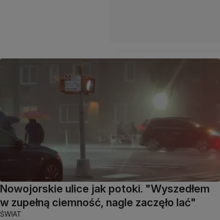
Nowojorskie ulice jak potoki. "Wyszedłem
w zupełną ciemność, nagle zaczęło lać"
ŚWIAT