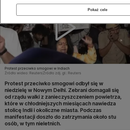
Pokaż cele
Protest przeciwko smogowi w Indiach
Źródło wideo: Reuters
Źródło zdj. gł.: Reuters
Protest przeciwko smogowi odbył się w
niedzielę w Nowym Delhi. Zebrani domagali się
od rządu walki z zanieczyszczeniem powietrza,
które w chłodniejszych miesiącach nawiedza
stolicę Indii i okoliczne miasta. Podczas
manifestacji doszło do zatrzymania około stu
osób, w tym nieletnich.