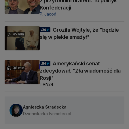
z przyrodnim bratem. To polityk
Konfederacji
P. Jacoń
Groziła Wojtyle, że "będzie
45 min
się w piekle smażył"
Amerykański senat
38 min
zdecydował. "Zła wiadomość dla
Rosji"
TVN24
Agnieszka Stradecka
Dziennikarka tvnmeteo.pl