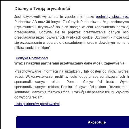
Dbamy o Twoją prywatność
Jeśli użytkownik wyrazi na to zgodę, my, nasze
podmioty stowarzys
Partnerów IAB oraz
30
innych Zaufanych Partnerów może przechowywa
METEO
użytkownika i uzyskiwać do nich dostęp w celu zapewnienia bardzi
przeglądania. Odbywa się to poprzez przetwarzanie danych os
przeglądania przechowywanych w plikach cookie. Użytkownik może udzie
SMOG
się przetwarzaniu w oparciu o uzasadniony interes w dowolnym momencie
plików cookie i reklam”.
"Moje dzieci będą żyły o 10 lat krócej niż
Polityka Prywatności
ich kuzyni". Zatrzymania
Wraz z naszymi partnerami przetwarzamy dane w celu zapewnienia:
po antysmogowym proteście
Przechowywanie informacji na urządzeniu lub dostęp do nich. Tworzeni
treści. Wykorzystywanie profili w celu doboru spersonalizowanych tr
spersonalizowanych reklam. Pomiar efektywności treści. Wyko
Agnieszka Stradecka
spersonalizowanych reklam. Pomiar efektywności reklam. Rozumienie o
10.11.2025, 17:08
kombinacji danych z różnych źródeł. Rozwój i ulepszanie usług. Wykor
do wyboru reklam.
Lista partnerów (dostawców)
Posłuchaj artykułu
Czyta lektor AI
Akceptuję