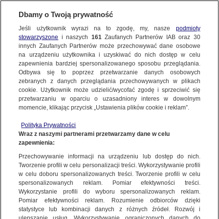
NAJNOWSZE
Dbamy o Twoją prywatność
Jeśli użytkownik wyrazi na to zgodę, my, nasze
podmioty
stowarzyszone
i naszych
161
Zaufanych Partnerów IAB oraz
30
Dzień dobry!
FAKTY
innych Zaufanych Partnerów może przechowywać dane osobowe
Jedno konto do wszystkich usług
na urządzeniu użytkownika i uzyskiwać do nich dostęp w celu
zapewnienia bardziej spersonalizowanego sposobu przeglądania.
Odbywa się to poprzez przetwarzanie danych osobowych
TVN24 GO
zebranych z danych przeglądania przechowywanych w plikach
cookie. Użytkownik może udzielić/wycofać zgodę i sprzeciwić się
ZALOGUJ SIĘ
przetwarzaniu w oparciu o uzasadniony interes w dowolnym
POLSKA
momencie, klikając przycisk „Ustawienia plików cookie i reklam”.
Zarejestruj się
Polityka Prywatności
Wraz z naszymi partnerami przetwarzamy dane w celu
ŚWIAT
zapewnienia:
Przechowywanie informacji na urządzeniu lub dostęp do nich.
miasta:
Tworzenie profili w celu personalizacji treści. Wykorzystywanie profili
WARSZAWA
w celu doboru spersonalizowanych treści. Tworzenie profili w celu
spersonalizowanych reklam. Pomiar efektywności treści.
Wykorzystanie profili do wyboru spersonalizowanych reklam.
PREMIUM
Pomiar efektywności reklam. Rozumienie odbiorców dzięki
Wyniki PKW
Wiadomości
Wyniki sondażowe
WARSZAWA
statystyce lub kombinacji danych z różnych źródeł. Rozwój i
ulepszanie usług. Wykorzystywanie ograniczonych danych do