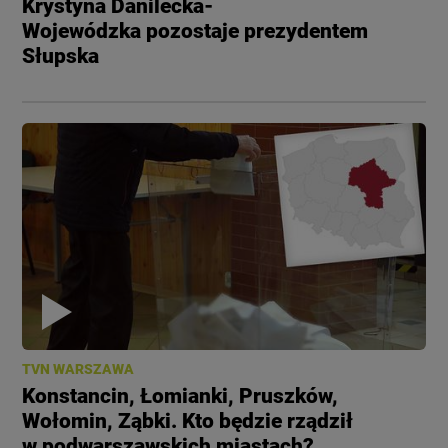
Krystyna Danilecka-
Wojewódzka pozostaje prezydentem
Słupska
TVN WARSZAWA
Konstancin, Łomianki, Pruszków,
Wołomin, Ząbki. Kto będzie rządził
w podwarszawskich miastach?