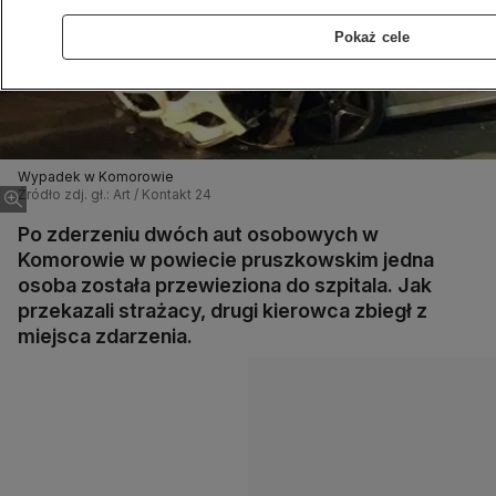
Pokaż cele
Wypadek w Komorowie
Źródło zdj. gł.: Art / Kontakt 24
Po zderzeniu dwóch aut osobowych w
Komorowie w powiecie pruszkowskim jedna
osoba została przewieziona do szpitala. Jak
przekazali strażacy, drugi kierowca zbiegł z
miejsca zdarzenia.