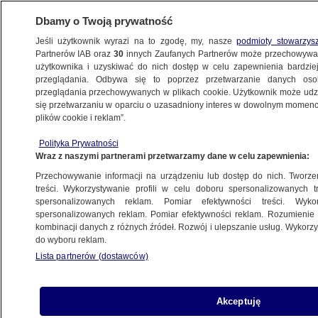
Dbamy o Twoją prywatność
Jeśli użytkownik wyrazi na to zgodę, my, nasze
podmioty stowarzys
Partnerów IAB oraz
30
innych Zaufanych Partnerów może przechowywa
WARSZAWA
użytkownika i uzyskiwać do nich dostęp w celu zapewnienia bardzi
przeglądania. Odbywa się to poprzez przetwarzanie danych os
przeglądania przechowywanych w plikach cookie. Użytkownik może udzie
ULICE
się przetwarzaniu w oparciu o uzasadniony interes w dowolnym momencie
plików cookie i reklam”.
Wieczorny wypadek w Komorowie. "Drugi
Polityka Prywatności
kierowca oddalił się"
Wraz z naszymi partnerami przetwarzamy dane w celu zapewnienia:
Przechowywanie informacji na urządzeniu lub dostęp do nich. Tworzeni
11.09.2021, 11:06
treści. Wykorzystywanie profili w celu doboru spersonalizowanych tr
spersonalizowanych reklam. Pomiar efektywności treści. Wyko
spersonalizowanych reklam. Pomiar efektywności reklam. Rozumienie o
Udostępnij
kombinacji danych z różnych źródeł. Rozwój i ulepszanie usług. Wykor
do wyboru reklam.
Lista partnerów (dostawców)
Akceptuję