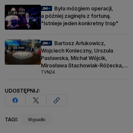
Była mózgiem operacji,
45 min
a później zaginęła z fortuną.
"Istnieje jeden konkretny trop"
Bartosz Arłukowicz,
55 min
Wojciech Konieczny, Urszula
Pasławska, Michał Wójcik,
Mirosława Stachowiak-Różecka,
TVN24
Barbara Socha
UDOSTĘPNIJ:
TAGI:
Wypadki