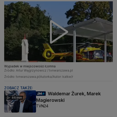
Wypadek w miejscowości Łomna
Źródło: Artur Węgrzynowicz / tvnwarszawa.pl
Źródło: tvnwarszawa.pl
Autorka/Autor: katke/r
ZOBACZ TAKŻE:
Waldemar Żurek, Marek
44 min
Magierowski
TVN24