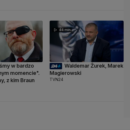
44 min
eśmy w bardzo
Waldemar Żurek, Marek
nym momencie".
Magierowski
TVN24
y, z kim Braun
ć