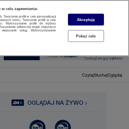
 w celu zapewnienia:
 Tworzenie profili w celu personalizacji
Akceptuję
wanych treści. Tworzenie profili w celu
ci. Wykorzystanie profili do wyboru
Rozumienie odbiorców dzięki statystyce
ulepszanie usług. Wykorzystywanie
Pokaż cele
SUBSKRYBUJ
Przejdź do
Szukaj
Zaloguj się
Menu
Czytaj
Słuchaj
Oglądaj
OGLĄDAJ NA ŻYWO