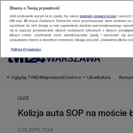
Dbamy o Twoją prywatność
Jeśli użytkownik wyrazi na to zgodę, my, nasze
podmioty stowarzyszone
i naszych
IAB oraz
30
innych Zaufanych Partnerów może przechowywać dane osobowe na ur
uzyskiwać do nich dostęp w celu zapewnienia bardziej spersonalizowanego sposo
się to poprzez przetwarzanie danych osobowych zebranych z danych przegląd
plikach cookie. Użytkownik może udzielić/wycofać zgodę i sprzeciwić się pr
uzasadniony interes w dowolnym momencie, klikając przycisk „Ustawienia plików cook
Polityka Prywatności
WARSZAWA
Oglądaj TVN24
Najnowsze
Dzielnice
Ulice
Kultura
Komuni
ULICE
Kolizja auta SOP na moście
5.03.2019, 11:24