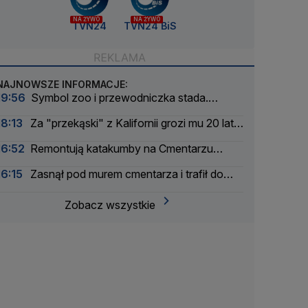
NA ŻYWO
NA ŻYWO
TVN24
TVN24 BiS
NAJNOWSZE INFORMACJE:
19:56
Symbol zoo i przewodniczka stada.
Wydrukowali szkielet słonicy Erny w 3D
18:13
Za "przekąski" z Kalifornii grozi mu 20 lat
więzienia
16:52
Remontują katakumby na Cmentarzu
Powązkowskim
16:15
Zasnął pod murem cmentarza i trafił do
aresztu
Zobacz wszystkie