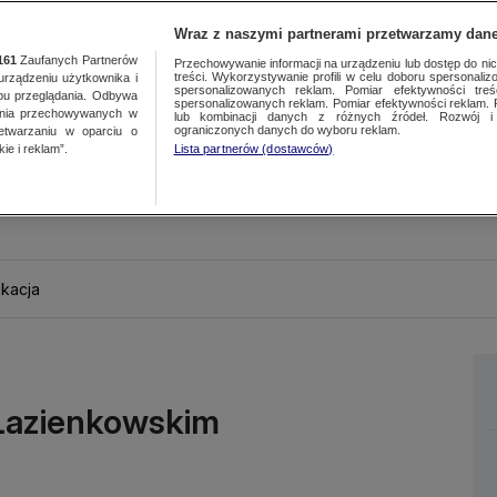
Wraz z naszymi partnerami przetwarzamy dane
161
Zaufanych Partnerów
Przechowywanie informacji na urządzeniu lub dostęp do nich.
treści. Wykorzystywanie profili w celu doboru spersonalizo
ządzeniu użytkownika i
spersonalizowanych reklam. Pomiar efektywności treś
bu przeglądania. Odbywa
spersonalizowanych reklam. Pomiar efektywności reklam. 
ania przechowywanych w
lub kombinacji danych z różnych źródeł. Rozwój i 
ograniczonych danych do wyboru reklam.
zetwarzaniu w oparciu o
ie i reklam”.
Lista partnerów (dostawców)
kacja
 Łazienkowskim