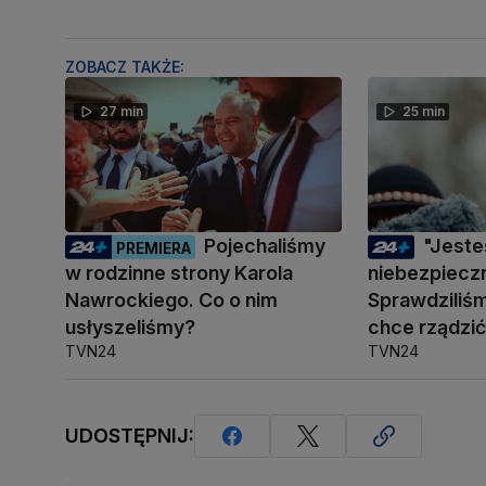
ZOBACZ TAKŻE:
27 min
25 min
Pojechaliśmy
"Jest
PREMIERA
w rodzinne strony Karola
niebezpiecz
Nawrockiego. Co o nim
Sprawdziliśm
usłyszeliśmy?
chce rządzi
TVN24
TVN24
UDOSTĘPNIJ: