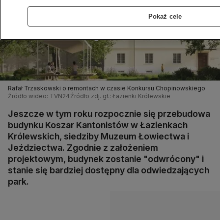
Pokaż cele
Rafał Trzaskowski o remontach w czasie Konkursu Chopinowskiego
Źródło wideo: TVN24
Źródło zdj. gł.: Łazienki Królewskie
Jeszcze w tym roku rozpocznie się przebudowa
budynku Koszar Kantonistów w Łazienkach
Królewskich, siedziby Muzeum Łowiectwa i
Jeździectwa. Zgodnie z założeniem
projektowym, budynek zostanie "odwrócony" i
stanie się bardziej dostępny dla odwiedzających
park.