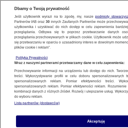
Dbamy o Twoją prywatność
Jeśli użytkownik wyrazi na to zgodę, my, nasze
podmioty stowarzys
Partnerów IAB oraz
30
innych Zaufanych Partnerów może przechowywa
WARSZAWA
użytkownika i uzyskiwać do nich dostęp w celu zapewnienia bardzi
przeglądania. Odbywa się to poprzez przetwarzanie danych os
przeglądania przechowywanych w plikach cookie. Użytkownik może udzie
ŚRÓDMIEŚCIE
się przetwarzaniu w oparciu o uzasadniony interes w dowolnym momencie
plików cookie i reklam”.
Zabytkowe koszary "odwrócą" na park
Polityka Prywatności
Wraz z naszymi partnerami przetwarzamy dane w celu zapewnienia:
Oprac.
Dariusz Gałązka
Przechowywanie informacji na urządzeniu lub dostęp do nich. Tworzeni
27.05.2026, 10:57
treści. Wykorzystywanie profili w celu doboru spersonalizowanych tr
spersonalizowanych reklam. Pomiar efektywności treści. Wyko
spersonalizowanych reklam. Pomiar efektywności reklam. Rozumienie o
Posłuchaj artykułu
kombinacji danych z różnych źródeł. Rozwój i ulepszanie usług. Wykor
Czyta lektor AI
do wyboru reklam.
Lista partnerów (dostawców)
Akceptuję