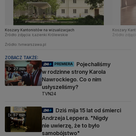
Koszary Kantonistów na wizualizacjach
Koszary Kant
Źródło zdjęcia: Łazienki Królewskie
Źródło zdjęci
Źródło: tvnwarszawa.pl
ZOBACZ TAKŻE:
Pojechaliśmy
PREMIERA
27 min
w rodzinne strony Karola
Nawrockiego. Co o nim
usłyszeliśmy?
TVN24
Dziś mija 15 lat od śmierci
57 min
Andrzeja Leppera. "Nigdy
nie uwierzę, że to było
samobójstwo"