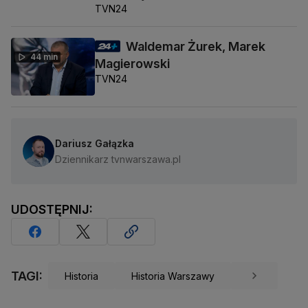
TVN24
Waldemar Żurek, Marek
44 min
Magierowski
TVN24
Dariusz Gałązka
Dziennikarz tvnwarszawa.pl
UDOSTĘPNIJ:
TAGI:
Historia
Historia Warszawy