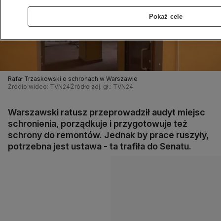
Pokaż cele
Rafał Trzaskowski o schronach w Warszawie
Źródło wideo: TVN24
Źródło zdj. gł.: TVN24
Warszawski ratusz przeprowadził audyt miejsc
schronienia, porządkuje i przygotowuje też
schrony do remontów. Jednak by prace ruszyły,
potrzebna jest ustawa - ta trafiła do Senatu.