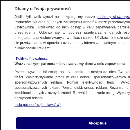
Dbamy o Twoją prywatność
Jeśli użytkownik wyrazi na to zgodę, my, nasze
podmioty stowarzys
Partnerów IAB oraz
30
innych Zaufanych Partnerów może przechowywa
WARSZAWA
użytkownika i uzyskiwać do nich dostęp w celu zapewnienia bardzi
przeglądania. Odbywa się to poprzez przetwarzanie danych os
przeglądania przechowywanych w plikach cookie. Użytkownik może udzie
ŚRÓDMIEŚCIE
się przetwarzaniu w oparciu o uzasadniony interes w dowolnym momencie
plików cookie i reklam”.
Warszawa czeka na ustawę i pieniądze
Polityka Prywatności
na remont schronów
Wraz z naszymi partnerami przetwarzamy dane w celu zapewnienia:
Przechowywanie informacji na urządzeniu lub dostęp do nich. Tworzeni
19.11.2024, 11:49
treści. Wykorzystywanie profili w celu doboru spersonalizowanych tr
spersonalizowanych reklam. Pomiar efektywności treści. Wyko
spersonalizowanych reklam. Pomiar efektywności reklam. Rozumienie o
Udostępnij
kombinacji danych z różnych źródeł. Rozwój i ulepszanie usług. Wykor
do wyboru reklam.
Lista partnerów (dostawców)
Akceptuję