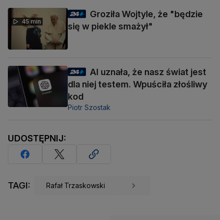
Groziła Wojtyle, że "będzie
45 min
się w piekle smażył"
AI uznała, że nasz świat jest
dla niej testem. Wpuściła złośliwy
kod
Piotr Szostak
UDOSTĘPNIJ:
TAGI:
Rafał Trzaskowski