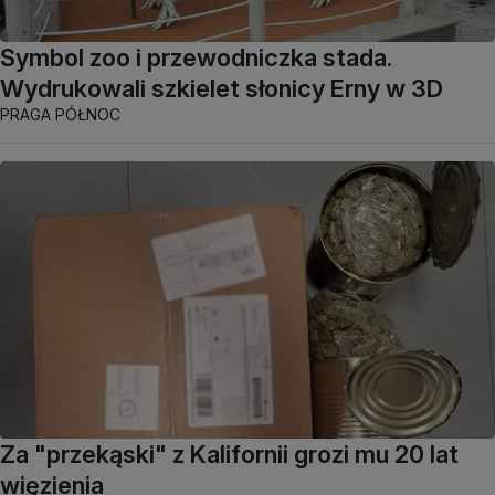
Symbol zoo i przewodniczka stada.
Wydrukowali szkielet słonicy Erny w 3D
PRAGA PÓŁNOC
Za "przekąski" z Kalifornii grozi mu 20 lat
więzienia