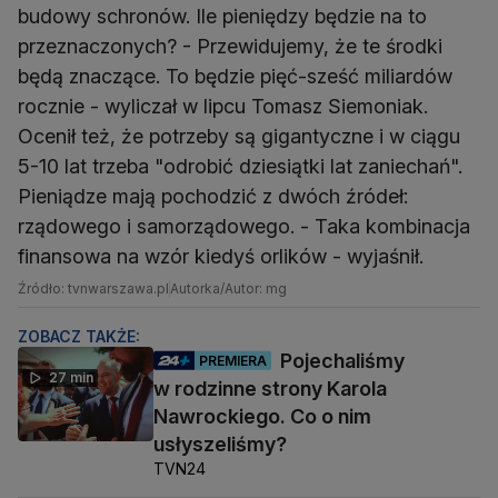
budowy schronów. Ile pieniędzy będzie na to
przeznaczonych? - Przewidujemy, że te środki
będą znaczące. To będzie pięć-sześć miliardów
rocznie - wyliczał w lipcu Tomasz Siemoniak.
Ocenił też, że potrzeby są gigantyczne i w ciągu
5-10 lat trzeba "odrobić dziesiątki lat zaniechań".
Pieniądze mają pochodzić z dwóch źródeł:
rządowego i samorządowego. - Taka kombinacja
finansowa na wzór kiedyś orlików - wyjaśnił.
Źródło: tvnwarszawa.pl
Autorka/Autor: mg
ZOBACZ TAKŻE:
Pojechaliśmy
PREMIERA
27 min
w rodzinne strony Karola
Nawrockiego. Co o nim
usłyszeliśmy?
TVN24